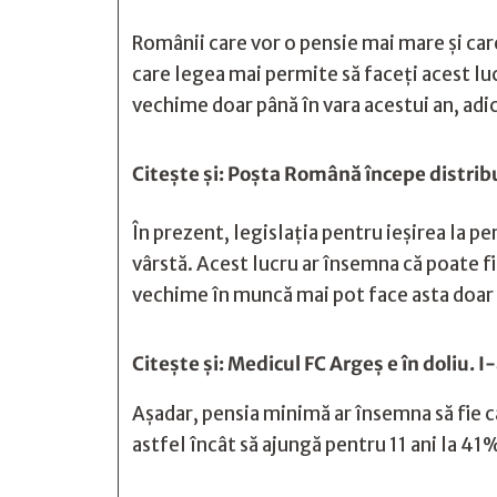
Românii care vor o pensie mai mare şi ca
care legea mai permite să faceţi acest l
vechime doar până în vara acestui an, adic
Citește și:
Poșta Română începe distribui
În prezent, legislația pentru ieșirea la p
vârstă. Acest lucru ar însemna că poate fi
vechime în muncă mai pot face asta doar
Citește și:
Medicul FC Argeș e în doliu. I
Aşadar, pensia minimă ar însemna să fie ca
astfel încât să ajungă pentru 11 ani la 41