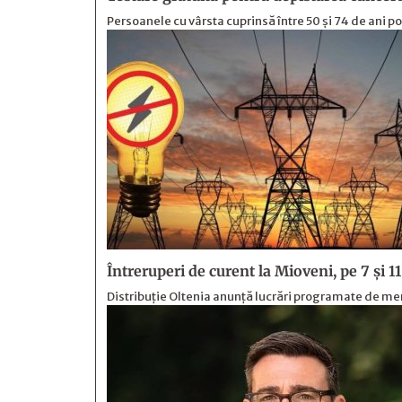
Persoanele cu vârsta cuprinsă între 50 și 74 de ani p
Întreruperi de curent la Mioveni, pe 7 și 1
Distribuție Oltenia anunță lucrări programate de mente