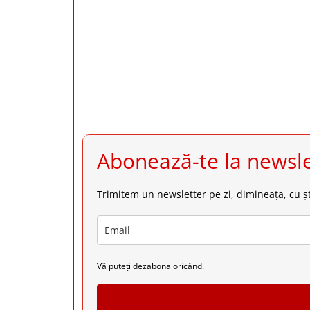







Abonează-te la newsle
Trimitem un newsletter pe zi, dimineața, cu șt
Vă puteți dezabona oricând.