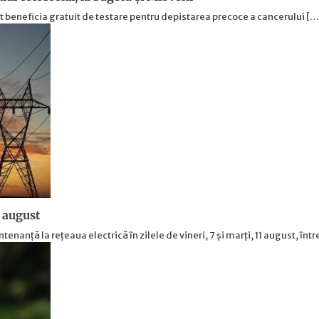
ot beneficia gratuit de testare pentru depistarea precoce a cancerului [
1 august
nanță la rețeaua electrică în zilele de vineri, 7 și marți, 11 august, înt