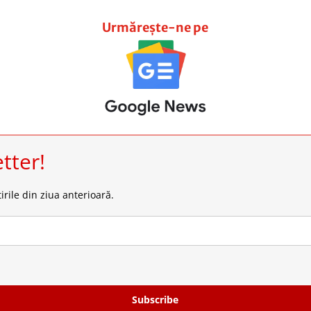
Urmărește-ne pe
tter!
irile din ziua anterioară.
Subscribe