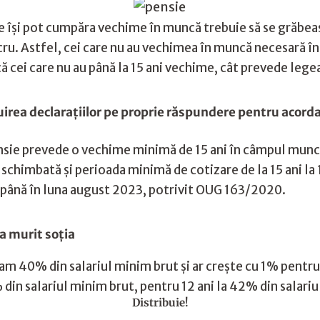
re îşi pot cumpăra vechime în muncă trebuie să se grăbea
ucru. Astfel, cei care nu au vechimea în muncă necesară
ă cei care nu au până la 15 ani vechime, cât prevede lege
rea declarațiilor pe proprie răspundere pentru acorda
ensie prevede o vechime minimă de 15 ani în câmpul muncii
 schimbată şi perioada minimă de cotizare de la 15 ani la
 până în luna august 2023, potrivit OUG 163/2020.
-a murit soția
m 40% din salariul minim brut şi ar creşte cu 1% pentru f
% din salariul minim brut, pentru 12 ani la 42% din salari
Distribuie!