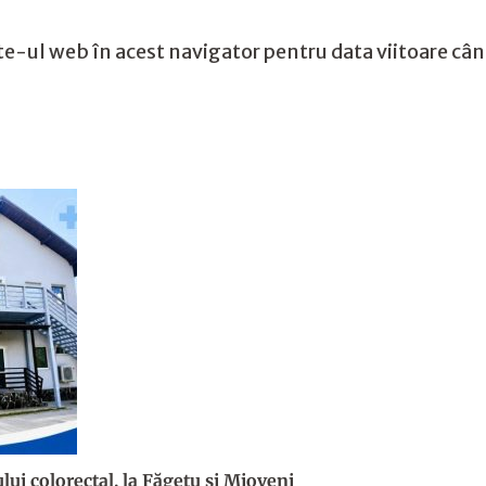
te-ul web în acest navigator pentru data viitoare câ
lui colorectal, la Făgetu și Mioveni