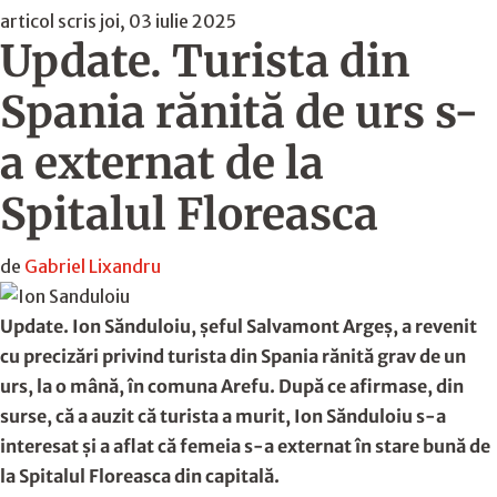
articol scris joi, 03 iulie 2025
Update. Turista din
Spania rănită de urs s-
a externat de la
Spitalul Floreasca
de
Gabriel Lixandru
Update. Ion Sănduloiu, șeful Salvamont Argeș, a revenit
cu precizări privind turista din Spania rănită grav de un
urs, la o mână, în comuna Arefu. După ce afirmase, din
surse, că a auzit că turista a murit, Ion Sănduloiu s-a
interesat și a aflat că femeia s-a externat în stare bună de
la Spitalul Floreasca din capitală.