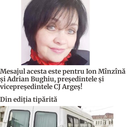
Mesajul acesta este pentru Ion Mînzînă
şi Adrian Bughiu, preşedintele şi
vicepreşedintele CJ Argeş!
Din ediția tipărită