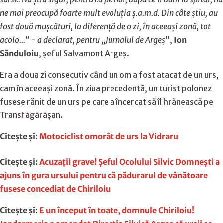
ne mai preocupă foarte mult evoluția ș.a.m.d. Din câte știu, au
fost două mușcături, la diferență de o zi, în aceeași zonă, tot
acolo...” - a declarat, pentru „Jurnalul de Argeș
”,
Ion
Sănduloiu
, șeful Salvamont Argeș.
Era a doua zi consecutiv când un om a fost atacat de un urs,
cam în aceeași zonă. În ziua precedentă, un turist polonez
fusese rănit de un urs pe care a încercat să îl hrănească pe
Transfăgărăşan.
Citește și:
Motociclist omorât de urs la Vidraru
Citește și:
Acuzaţii grave! Şeful Ocolului Silvic Domneşti a
ajuns în gura ursului pentru că pădurarul de vânătoare
fusese concediat de Chiriloiu
Citește și:
E un început în toate, domnule Chiriloiu!