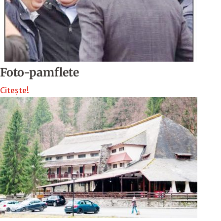
Foto-pamflete
Citește!