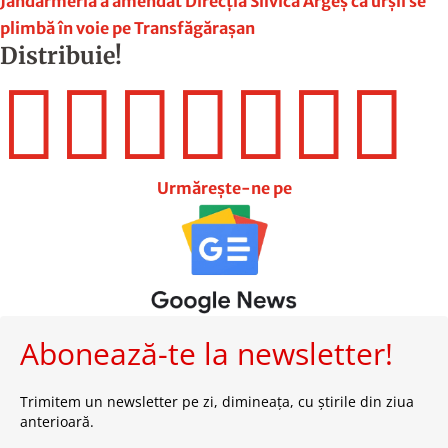
Jandarmeria a amendat Direcţia Silvică Argeş că urşii se
plimbă în voie pe Transfăgăraşan
Distribuie!







Urmărește-ne pe
Abonează-te la newsletter!
Trimitem un newsletter pe zi, dimineața, cu știrile din ziua
anterioară.