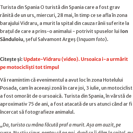
Turista din Spania O turistă din Spania care a fost grav
rănită de un urs, miercuri, 28 mai, în timp ce se afla în zona
barajului Vidraru, a murit la spital din cauza rănii suferite la
brațul de care a prins-o animalui - potrivit spuselor lui
Ion
Sănduloiu
, șeful Salvamont Argeș (I
nquam foto
).
Citește și:
Update-Vidraru (video). Ursoaica i-a urmărit
pe motocicliști tot timpul
Vă reamintim că evenimentul a avut loc în zona Hotelului
Posada, cam în aceeași zonă în care joi, 3 iulie, un motociclist
a fost omorât de o ursoaică. Turista din Spania, în vârstă de
aproximativ 75 de ani, a fost atacată de urs atunci când ar fi
încercat să fotografieze animalul.
„Da, turista cu mâna făcută praf a murit. Așa am auzit, pe
surse. Nu știu sigur, pentru că pe noi, după ce îi dăm la spital, nu