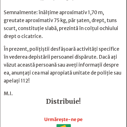
Semnalmente: înălțime aproximativ 1,70 m,
greutate aproximativ 75 kg, păr șaten, drept, tuns
scurt, constituţie slabă, prezintă în colțul ochiului
drept o cicatrice.
În prezent, poliţiştii desfășoară activităţi specifice
în vederea depistării persoanei dispărute. Dacă ați
văzut această persoană sau aveți informații despre
ea, anunțați cea mai apropiată unitate de poliție sau
apelați 112!
M.I.
Distribuie!







Urmărește-ne pe