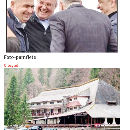
Foto-pamflete
Citește!