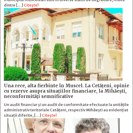
dintre […]
Citește!
Una rece, alta fierbinte în Muscel. La Cetăţeni, opinie
cu rezerve asupra situaţiilor financiare, la Mihăeşti,
neconformităţi semnificative
Un audit financiar și un audit de conformitate efectuate la unitățile
administrativ teritoriale Cetățeni, respectiv Mihăești au evidențiat
situații diferite, […]
Citește!