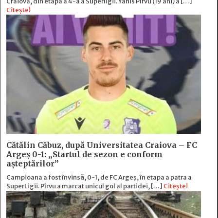
Craiova, din etapa a 4-a a Superligii. Yanis Pîrvu (19 ani) a […]
Citește!
Cătălin Căbuz, după Universitatea Craiova – FC
Argeș 0-1: „Startul de sezon e conform
așteptărilor”
Campioana a fost învinsă, 0-1, de FC Argeș, în etapa a patra a
SuperLigii. Pîrvu a marcat unicul gol al partidei, […]
Citește!