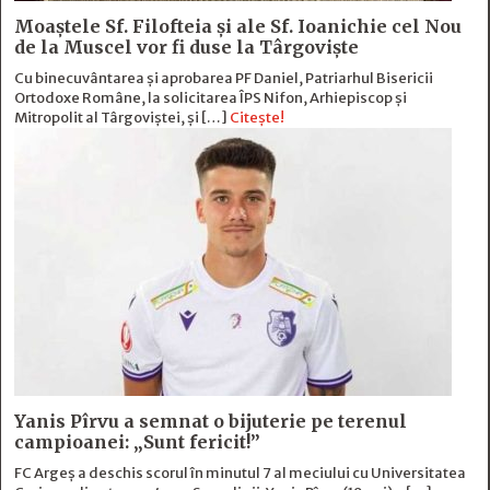
Moaștele Sf. Filofteia și ale Sf. Ioanichie cel Nou
de la Muscel vor fi duse la Târgoviște
Cu binecuvântarea și aprobarea PF Daniel, Patriarhul Bisericii
Ortodoxe Române, la solicitarea ÎPS Nifon, Arhiepiscop și
Mitropolit al Târgoviștei, și […]
Citește!
Yanis Pîrvu a semnat o bijuterie pe terenul
campioanei: „Sunt fericit!”
FC Argeș a deschis scorul în minutul 7 al meciului cu Universitatea