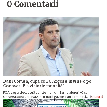
0 Comentarii
Dani Coman, după ce FC Argeș a învins-o pe
Craiova: „E o victorie muncită”
FC Argeș a plecat cu 3 puncte mari din Bănie, după 1-0 cu
Universitatea Craiova. Chiar dacă gazdele au dominat […]
Citește!