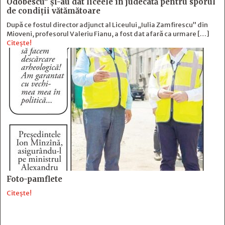
Odobescu” și-au dat liceele în judecată pentru sporul
de condiții vătămătoare
După ce fostul director adjunct al Liceului „Iulia Zamfirescu” din
Mioveni, profesorul Valeriu Fianu, a fost dat afară ca urmare […]
Citește!
Foto-pamflete
Citește!