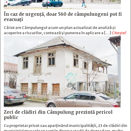
În caz de urgență, doar 560 de câmpulungeni pot fi
evacuați
Că tot are Câmpulungul acum un plan actualizat de analiză și
acoperire a riscurilor, contează și punerea în aplicare a […]
Citește!
Zeci de clădiri din Câmpulung prezintă pericol
public
Cu proprietar privat sau aparținând municipalității, 23 de clădiri din
municipiul muscelean sunt în diverse stadii de degradare, multe