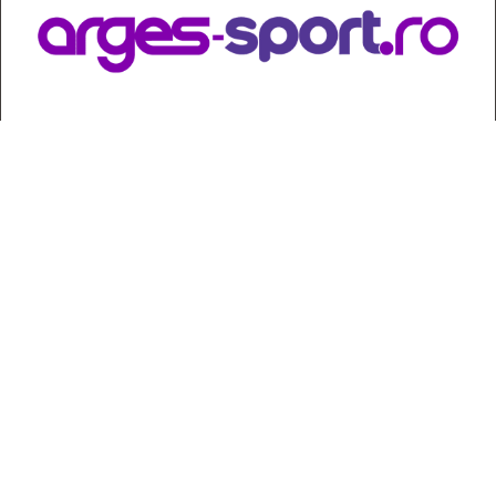
Contact
:
e-mail:
jurnaldearges@gmail.com
Tel: 0248.221.774; 0770.582.356
Contabilitate: 0248.223.271
Whatsapp: 0770.582.356
Redactor șef: Alina Crângeanu;
Redactor șef adj.: Gabriel Lixandru;
Secretar general de redacție: Mari Tudor;
Manager: Cristian Vasile;
Manager adjunct: Gabriel Grigore;
Director economic: Claudia Sima;
Director departament juridic: avocat Daniela Popescu;