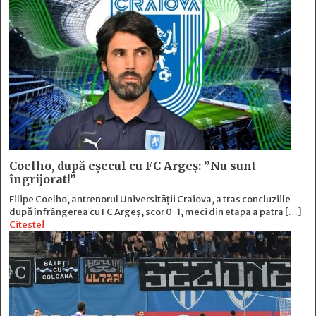
Coelho, după eșecul cu FC Argeș: ”Nu sunt
îngrijorat!”
Filipe Coelho, antrenorul Universității Craiova, a tras concluziile
după înfrângerea cu FC Argeș, scor 0-1, meci din etapa a patra […]
Citește!