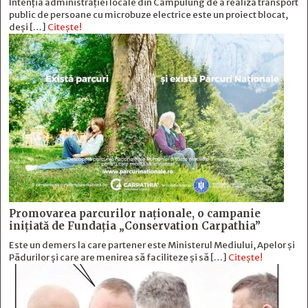
Intenția administrației locale din Câmpulung de a realiza transport
public de persoane cu microbuze electrice este un proiect blocat,
deși […]
Citește!
Promovarea parcurilor naționale, o campanie
inițiată de Fundația „Conservation Carpathia”
Este un demers la care partener este Ministerul Mediului, Apelor și
Pădurilor și care are menirea să faciliteze și să […]
Citește!