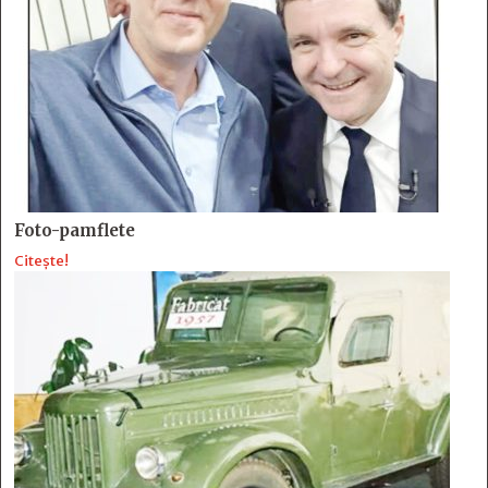
Foto-pamflete
Citește!