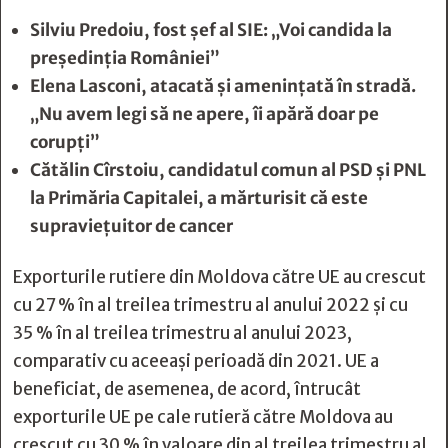
Silviu Predoiu, fost șef al SIE: „Voi candida la
președinția României”
Elena Lasconi, atacată și amenințată în stradă.
„Nu avem legi să ne apere, îi apără doar pe
corupți”
Cătălin Cîrstoiu, candidatul comun al PSD şi PNL
la Primăria Capitalei, a mărturisit că este
supravieţuitor de cancer
Exporturile rutiere din Moldova către UE au crescut
cu 27 % în al treilea trimestru al anului 2022 și cu
35 % în al treilea trimestru al anului 2023,
comparativ cu aceeași perioadă din 2021. UE a
beneficiat, de asemenea, de acord, întrucât
exporturile UE pe cale rutieră către Moldova au
crescut cu 30 % în valoare din al treilea trimestru al