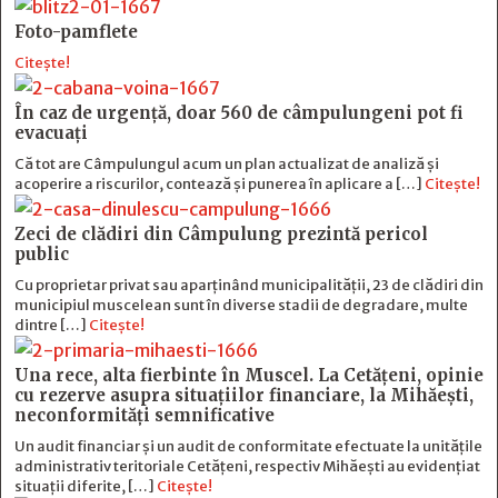
Foto-pamflete
Citește!
În caz de urgență, doar 560 de câmpulungeni pot fi
evacuați
Că tot are Câmpulungul acum un plan actualizat de analiză și
acoperire a riscurilor, contează și punerea în aplicare a […]
Citește!
Zeci de clădiri din Câmpulung prezintă pericol
public
Cu proprietar privat sau aparținând municipalității, 23 de clădiri din
municipiul muscelean sunt în diverse stadii de degradare, multe
dintre […]
Citește!
Una rece, alta fierbinte în Muscel. La Cetăţeni, opinie
cu rezerve asupra situaţiilor financiare, la Mihăeşti,
neconformităţi semnificative
Un audit financiar și un audit de conformitate efectuate la unitățile
administrativ teritoriale Cetățeni, respectiv Mihăești au evidențiat
situații diferite, […]
Citește!