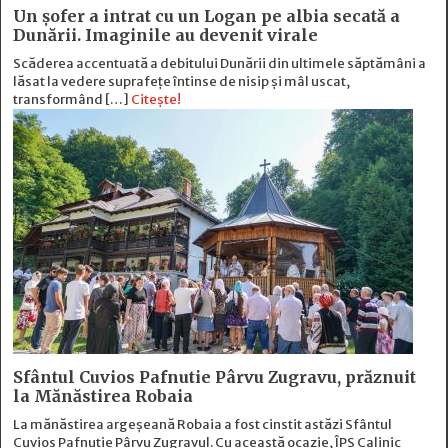
Un șofer a intrat cu un Logan pe albia secată a
Dunării. Imaginile au devenit virale
Scăderea accentuată a debitului Dunării din ultimele săptămâni a
lăsat la vedere suprafețe întinse de nisip și mâl uscat,
transformând […]
Citește!
Sfântul Cuvios Pafnutie Pârvu Zugravu, prăznuit
la Mănăstirea Robaia
La mănăstirea argeșeană Robaia a fost cinstit astăzi Sfântul
Cuvios Pafnutie Pârvu Zugravul. Cu această ocazie, ÎPS Calinic