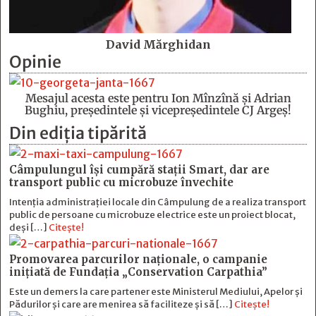
David Mărghidan
Opinie
Mesajul acesta este pentru Ion Mînzînă şi Adrian
Bughiu, preşedintele şi vicepreşedintele CJ Argeş!
Din ediția tipărită
Câmpulungul îşi cumpără staţii Smart, dar are
transport public cu microbuze învechite
Intenția administrației locale din Câmpulung de a realiza transport
public de persoane cu microbuze electrice este un proiect blocat,
deși […]
Citește!
Promovarea parcurilor naționale, o campanie
inițiată de Fundația „Conservation Carpathia”
Este un demers la care partener este Ministerul Mediului, Apelor și
Pădurilor și care are menirea să faciliteze și să […]
Citește!