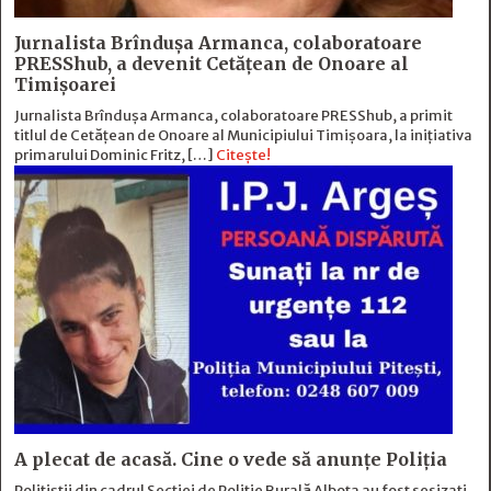
Jurnalista Brîndușa Armanca, colaboratoare
PRESShub, a devenit Cetățean de Onoare al
Timișoarei
Jurnalista Brîndușa Armanca, colaboratoare PRESShub, a primit
titlul de Cetățean de Onoare al Municipiului Timișoara, la inițiativa
primarului Dominic Fritz, […]
Citește!
A plecat de acasă. Cine o vede să anunțe Poliția
Polițiștii din cadrul Secției de Poliție Rurală Albota au fost sesizați