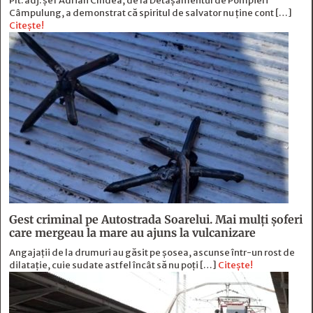
Plt. adj. șef Adrian Cîndea, de la Detașamentul de Pompieri
Câmpulung, a demonstrat că spiritul de salvator nu ține cont […]
Citește!
Gest criminal pe Autostrada Soarelui. Mai mulți șoferi
care mergeau la mare au ajuns la vulcanizare
Angajaţii de la drumuri au găsit pe şosea, ascunse într-un rost de
dilataţie, cuie sudate astfel încât să nu poţi […]
Citește!