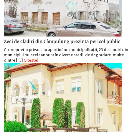
Zeci de clădiri din Câmpulung prezintă pericol public
Cu proprietar privat sau aparținând municipalității, 23 de clădiri din
municipiul muscelean sunt în diverse stadii de degradare, multe
dintre […]
Citește!