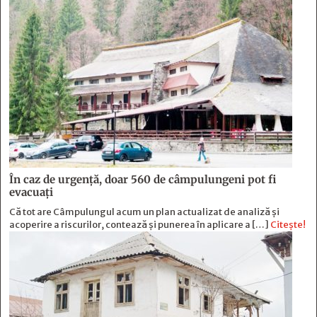
În caz de urgență, doar 560 de câmpulungeni pot fi
evacuați
Că tot are Câmpulungul acum un plan actualizat de analiză și
acoperire a riscurilor, contează și punerea în aplicare a […]
Citește!