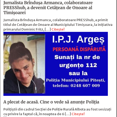
Jurnalista Brîndușa Armanca, colaboratoare
PRESShub, a devenit Cetățean de Onoare al
Timișoarei
Jurnalista Brîndușa Armanca, colaboratoare PRESShub, a primit
titlul de Cetățean de Onoare al Municipiului Timișoara, la inițiativa
primarului Dominic Fritz, […]
Citește!
A plecat de acasă. Cine o vede să anunțe Poliția
Polițiștii din cadrul Secției de Poliție Rurală Albota au fost sesizați
cu privire la faptul că, în noaptea de 6 […]
Citește!