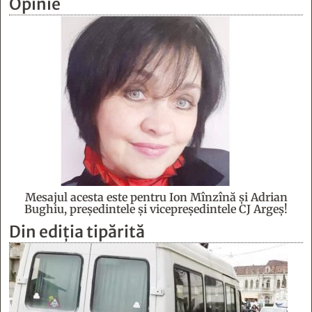
Opinie
Mesajul acesta este pentru Ion Mînzînă şi Adrian
Bughiu, preşedintele şi vicepreşedintele CJ Argeş!
Din ediția tipărită