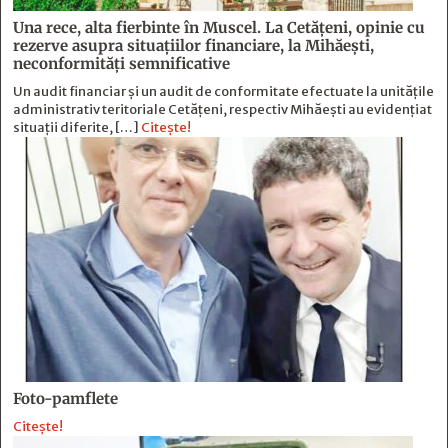
Una rece, alta fierbinte în Muscel. La Cetăţeni, opinie cu
rezerve asupra situaţiilor financiare, la Mihăeşti,
neconformităţi semnificative
Un audit financiar și un audit de conformitate efectuate la unitățile
administrativ teritoriale Cetățeni, respectiv Mihăești au evidențiat
situații diferite, […]
Citește!
Foto-pamflete
Citește!