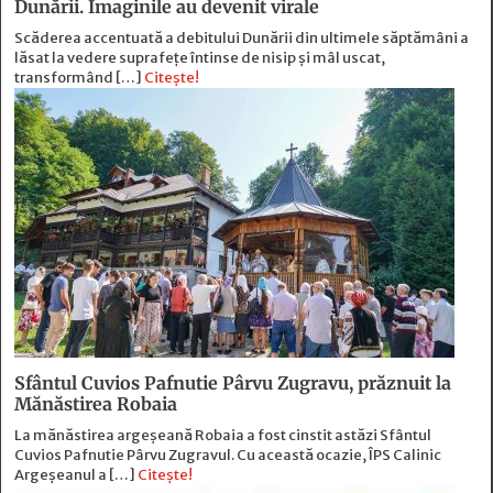
Dunării. Imaginile au devenit virale
Scăderea accentuată a debitului Dunării din ultimele săptămâni a
lăsat la vedere suprafețe întinse de nisip și mâl uscat,
transformând […]
Citește!
Sfântul Cuvios Pafnutie Pârvu Zugravu, prăznuit la
Mănăstirea Robaia
La mănăstirea argeșeană Robaia a fost cinstit astăzi Sfântul
Cuvios Pafnutie Pârvu Zugravul. Cu această ocazie, ÎPS Calinic
Argeșeanul a […]
Citește!