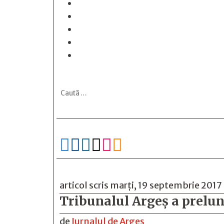






articol scris marți, 19 septembrie 2017
Tribunalul Argeș a prelun
de
Jurnalul de Arges