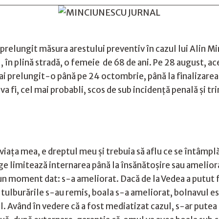
prelungit măsura arestului preventiv în cazul lui Alin Mi
l, în plină stradă, o femeie de 68 de ani. Pe 28 august, a
mai prelungit-o până pe 24 octombrie, până la finalizarea 
va fi, cel mai probabli, scos de sub incidență penală și t
iața mea, e dreptul meu și trebuia să aflu ce se întâmplă 
ge limitează internarea până la însănătoșire sau ameliora
 un moment dat: s-a ameliorat. Dacă de la Vedea a putut fi
 tulburările s-au remis, boala s-a ameliorat, bolnavul est
l. Având în vedere că a fost mediatizat cazul, s-ar putea