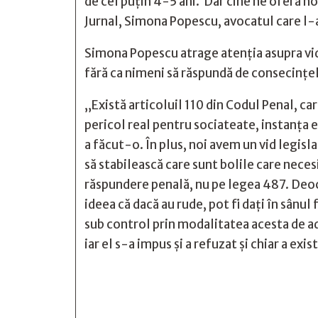
de cel puțin 4-5 ani. Dar cine ne oferă n
Jurnal, Simona Popescu, avocatul care l-a 
Simona Popescu atrage atenția asupra vidu
fără ca nimeni să răspundă de consecințel
„Există articoluil 110 din Codul Penal, c
pericol real pentru sociateate, instanța 
a făcut-o. În plus, noi avem un vid legisl
să stabilească care sunt bolile care necesi
răspundere penală, nu pe legea 487. Deoca
ideea că dacă au rude, pot fi dați în sânul
sub control prin modalitatea acesta de ad
iar el s-a impus și a refuzat și chiar a e






