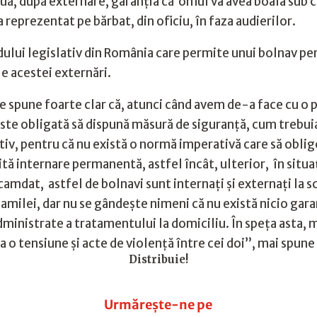
ouă, după externare, garanția că omul va avea boala sub 
reprezentat pe bărbat, din oficiu, în faza audierilor.
lui legislativ din România care permite unui bolnav peri
e acestei externări.
are spune foarte clar că, atunci când avem de-a face cu o
este obligată să dispună măsură de siguranță, cum trebui
ativ, pentru că nu există o normă imperativă care să obli
tă internare permanentă, astfel încât, ulterior, în situații
mdat, astfel de bolnavi sunt internați și externați la s
 familei, dar nu se gândește nimeni că nu există nicio gar
ministrate a tratamentului la domiciliu. În speța asta, 
xista o tensiune și acte de violență între cei doi”, mai sp
Distribuie!
Urmărește-ne pe