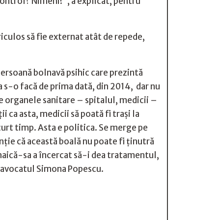
control? Nimeni!”, a explicat, pentru
culos să fie externat atât de repede,
 persoană bolnavă psihic care prezintă
a s-o facă de prima dată, din 2014, dar nu
ge organele sanitare – spitalul, medicii –
 ca asta, medicii să poată fi trași la
curt timp.
Asta e politica. Se merge pe
anție că această boală nu poate fi ținutră
maică-sa a încercat să-i dea tratamentul,
une avocatul Simona Popescu.