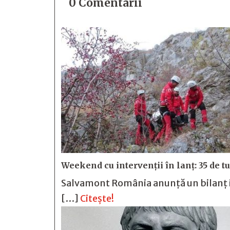
0 Comentarii
Weekend cu intervenții în lanț: 35 de tu
Salvamont România anunță un bilanț im
[…]
Citește!