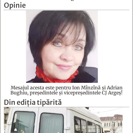
Opinie
Mesajul acesta este pentru Ion Mînzînă şi Adrian
Bughiu, preşedintele şi vicepreşedintele CJ Argeş!
Din ediția tipărită