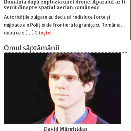
România după explozia unei drone. Aparatul ar fi
venit dinspre spațiul aerian românesc
Autoritățile bulgare au decis să redisloce forțe și
mijloace ale Poliției de Frontieră la granița cu România,
după ce o […]
Citește!
Omul săptămânii
David Mărghidan