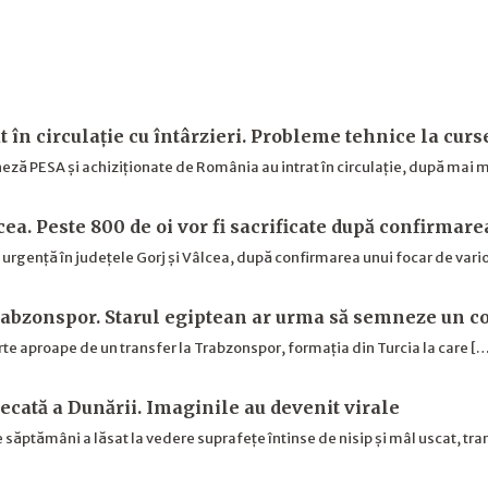
t în circulație cu întârzieri. Probleme tehnice la cur
ză PESA și achiziționate de România au intrat în circulație, după mai m
cea. Peste 800 de oi vor fi sacrificate după confirmare
e urgență în județele Gorj și Vâlcea, după confirmarea unui focar de vari
abzonspor. Starul egiptean ar urma să semneze un co
rte aproape de un transfer la Trabzonspor, formația din Turcia la care [
secată a Dunării. Imaginile au devenit virale
 săptămâni a lăsat la vedere suprafețe întinse de nisip și mâl uscat, 