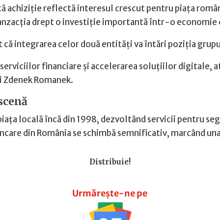
ă achiziție reflectă interesul crescut pentru piața rom
ranzacția drept o investiție importantă într-o economie c
t că integrarea celor două entități va întări poziția grupu
rviciilor financiare și accelerarea soluțiilor digitale, at
lui Zdenek Romanek.
 scenă
ața locală încă din 1998, dezvoltând servicii pentru se
bancare din România se schimbă semnificativ, marcând un
Distribuie!
Urmărește-ne pe