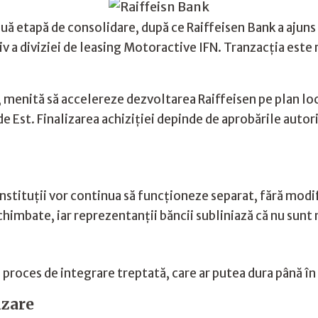
uă etapă de consolidare, după ce Raiffeisen Bank a ajuns
v a diviziei de leasing Motoractive IFN. Tranzacția este 
menită să accelereze dezvoltarea Raiffeisen pe plan loca
de Est. Finalizarea achiziției depinde de aprobările auto
nstituții vor continua să funcționeze separat, fără modif
himbate, iar reprezentanții băncii subliniază că nu sunt 
n proces de integrare treptată, care ar putea dura până î
izare