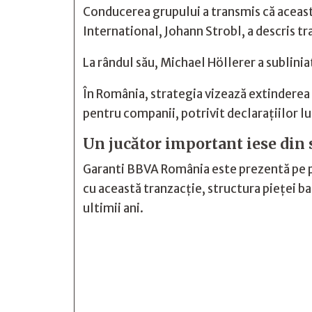
Conducerea grupului a transmis că aceast
International, Johann Strobl, a descris t
La rândul său, Michael Höllerer a sublinia
În România, strategia vizează extinderea se
pentru companii, potrivit declarațiilor 
Un jucător important iese din
Garanti BBVA România este prezentă pe pi
cu această tranzacție, structura pieței 
ultimii ani.






