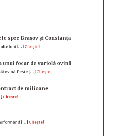
sele spre Brașov și Constanța
ulte luni […]
Citește!
a unui focar de variolă ovină
olă ovină. Peste […]
Citește!
ntract de milioane
…]
Citește!
transformând […]
Citește!