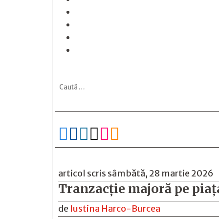






articol scris sâmbătă, 28 martie 2026
Tranzacție majoră pe pia
de
Iustina Harco-Burcea