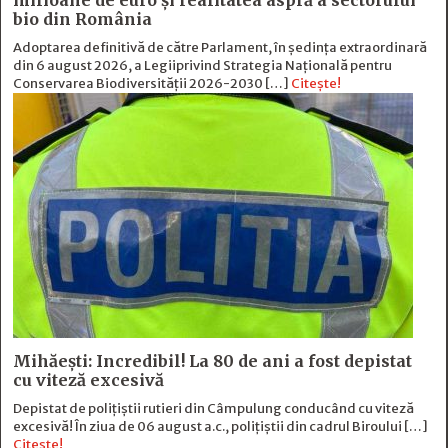
milioane de euro și realitatea aspră a sectorului
bio din România
Adoptarea definitivă de către Parlament, în ședința extraordinară
din 6 august 2026, a Legiiprivind Strategia Națională pentru
Conservarea Biodiversității 2026-2030 […]
Citește!
Mihăești: Incredibil! La 80 de ani a fost depistat
cu viteză excesivă
Depistat de polițiștii rutieri din Câmpulung conducând cu viteză
excesivă! În ziua de 06 august a.c., polițiștii din cadrul Biroului […]
Citește!