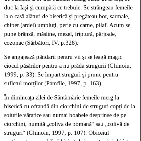
duc la Iaşi şi cumpără ce trebuie. Se strângeau femeile
la o casă alături de biserică şi pregăteau bor, sarmale,
chiper (ardei) umpluţi, perje cu carne, pilaf. Acum se
pune brânză, măsline, mezel, friptură, pârjoale,
cozonac (Sărbători, IV, p.328).
Se angajează pândarii pentru vii şi se leagă magic
ciocul păsărilor pentru a nu prăda strugurii (Ghinoiu,
1999, p. 33).
Se împart struguri şi prune pentru
sufletul morţilor (Pamfile, 1997, p. 163).
În dimineaţa zilei de Sântămărie femeile merg la
biserică cu ofrandă din ciorchini de struguri copţi de la
soiurile văratice sau numai boabele desprinse de pe
ciorchini, numită „coliva de pomană“ sau „colivă de
struguri“ (Ghinoiu, 1997, p. 107).
Obiceiul