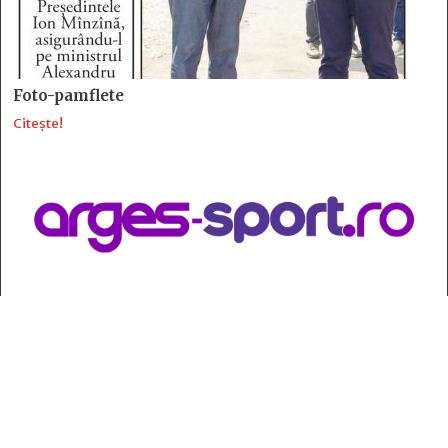
Foto-pamflete
Citește!
Contact
:
e-mail:
jurnaldearges@gmail.com
Tel: 0248.221.774; 0770.582.356
Contabilitate: 0248.223.271
Whatsapp: 0770.582.356