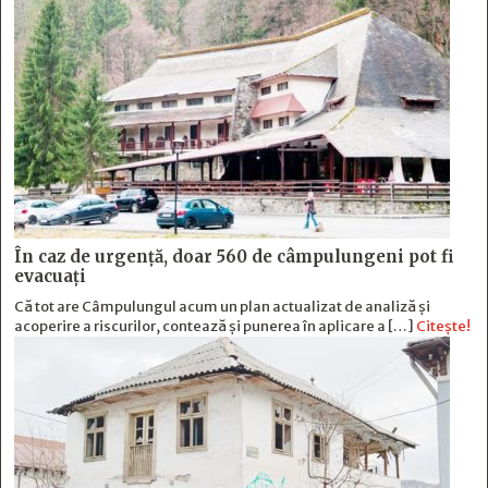
În caz de urgență, doar 560 de câmpulungeni pot fi
evacuați
Că tot are Câmpulungul acum un plan actualizat de analiză și
acoperire a riscurilor, contează și punerea în aplicare a […]
Citește!