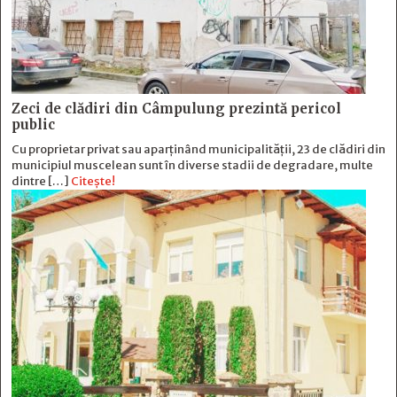
Zeci de clădiri din Câmpulung prezintă pericol
public
Cu proprietar privat sau aparținând municipalității, 23 de clădiri din
municipiul muscelean sunt în diverse stadii de degradare, multe
dintre […]
Citește!