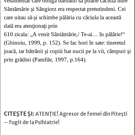
vestimentar care obligă bărbatul să poarte căciulă între
Sântămărie şi Sângiorz era respectat pretutindeni. Cei
care uitau să-şi schimbe pălăria cu căciula la această
dată era atenţionaţi prin
610 zicala: „A venit Sântămărie,/ Te-ai… în pălărie!“
(Ghinoiu, 1999, p. 152).
Se fac hori în sate: tineretul
joacă, iar bătrânii şi copiii bat nucii pe la vii, câmpuri şi
prin grădini (Pamfile, 1997, p.164).
CITEȘTE ȘI:
ATENȚIE! Agresor de femei din Pitești
– fugit de la Psihiatrie!