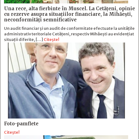
Una rece, alta fierbinte în Muscel. La Cetăţeni, opinie
cu rezerve asupra situaţiilor financiare, la Mihăeşti,
neconformităţi semnificative
Un audit financiar și un audit de conformitate efectuate la unitățile
administrativ teritoriale Cetățeni, respectiv Mihăești au evidențiat
situații diferite, […]
Citește!
Foto-pamflete
Citește!