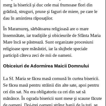
merg la biserică şi duc cele mai frumoase flori din
grădină, struguri, prune şi faguri de miere, pe care le
dau în amintirea răposaţilor.
În Maramureş, sărbătoarea religioasă are o mare
însemnătate, iar tradiţiile şi obicieurile de Sfânta Maria
Mare încă se păstrează. Sunt organizate procesiuni
religioase spre mănăstiri, iar la slujbele speciale
participă câteva zeci de mii de oameni.
Obiceiuri de Adormirea Maicii Domnului
La Sf. Maria se făcea masă comună în curtea bisericii.
Se făcea masă pentru străinii din alte sate, apoi pentru
cei din sat. Nu era obligatoriu ca cei din sat să
mănânce. În ograda bisericii sunt mese şi scaune făcute
de oameni. Doi-trei oameni strâng banii de la toţi, se