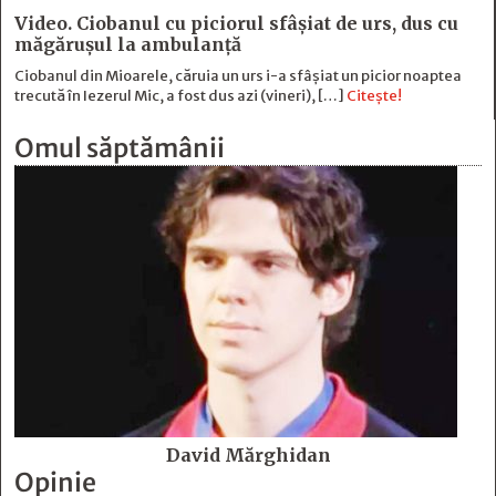
Video. Ciobanul cu piciorul sfâșiat de urs, dus cu
măgărușul la ambulanță
Ciobanul din Mioarele, căruia un urs i-a sfâșiat un picior noaptea
trecută în Iezerul Mic, a fost dus azi (vineri), […]
Citește!
Omul săptămânii
David Mărghidan
Opinie