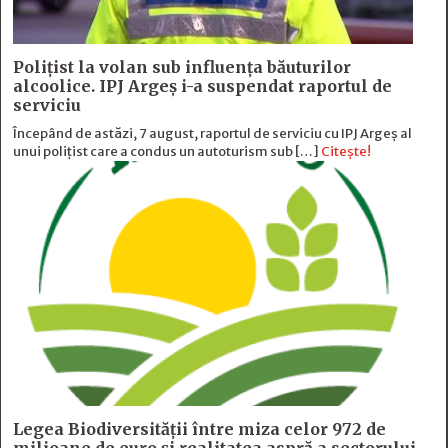
Polițist la volan sub influența băuturilor
alcoolice. IPJ Argeș i-a suspendat raportul de
serviciu
Începând de astăzi, 7 august, raportul de serviciu cu IPJ Argeș al
unui polițist care a condus un autoturism sub […]
Citește!
Legea Biodiversității între miza celor 972 de