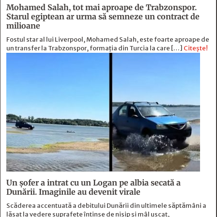
Mohamed Salah, tot mai aproape de Trabzonspor.
Starul egiptean ar urma să semneze un contract de
milioane
Fostul star al lui Liverpool, Mohamed Salah, este foarte aproape de
un transfer la Trabzonspor, formația din Turcia la care […]
Citește!
Un șofer a intrat cu un Logan pe albia secată a
Dunării. Imaginile au devenit virale
Scăderea accentuată a debitului Dunării din ultimele săptămâni a
lăsat la vedere suprafețe întinse de nisip și mâl uscat,