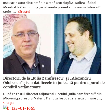
Industria auto din România a renăscut după Al Doilea Război
Mondial la Câmpulung, acolo unde primul autoturism fabricat în
serie […]
Citește!
Directorii de la „Iulia Zamfirescu” și „Alexandru
Odobescu” și-au dat liceele în judecată pentru sporul de
condiții vătămătoare
După ce fostul director adjunct al Liceului „Iulia Zamfirescu” din
Mioveni, profesorul Valeriu Fianu, a fost dat afară ca urmare […]
Citește!