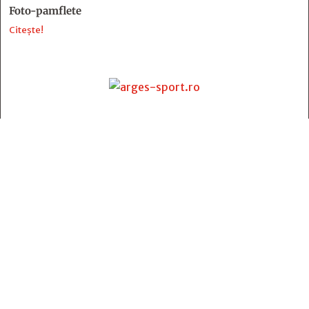
Foto-pamflete
Citește!
Contact
:
e-mail:
jurnaldearges@gmail.com
Tel: 0248.221.774; 0770.582.356
Contabilitate: 0248.223.271
Whatsapp: 0770.582.356
Redactor șef: Alina Crângeanu;
Redactor șef adj.: Gabriel Lixandru;
Secretar general de redacție: Mari Tudor;
Manager: Cristian Vasile;
Manager adjunct: Gabriel Grigore;