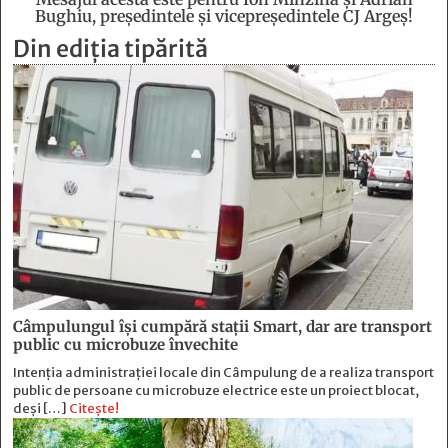
Bughiu, preşedintele şi vicepreşedintele CJ Argeş!
Din ediția tipărită
Câmpulungul îşi cumpără staţii Smart, dar are transport
public cu microbuze învechite
Intenția administrației locale din Câmpulung de a realiza transport
public de persoane cu microbuze electrice este un proiect blocat,
deși […]
Citește!