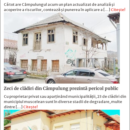
Că tot are Câmpulungul acum un plan actualizat de analiză și
acoperire a riscurilor, contează și punerea în aplicare a […]
Citește!
Zeci de clădiri din Câmpulung prezintă pericol public
Cu proprietar privat sau aparținând municipalității, 23 de clădiri din
municipiul muscelean sunt în diverse stadii de degradare, multe
dintre […]
Citește!