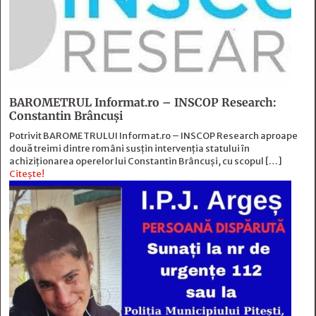
BAROMETRUL Informat.ro – INSCOP Research:
Constantin Brâncuși
Potrivit BAROMETRULUI Informat.ro – INSCOP Research aproape
două treimi dintre români susțin intervenția statului în
achiziționarea operelor lui Constantin Brâncuși, cu scopul […]
Citește!