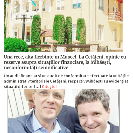
Una rece, alta fierbinte în Muscel. La Cetăţeni, opinie cu
rezerve asupra situaţiilor financiare, la Mihăeşti,
neconformităţi semnificative
Un audit financiar și un audit de conformitate efectuate la unitățile
administrativ teritoriale Cetățeni, respectiv Mihăești au evidențiat
situații diferite, […]
Citește!