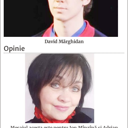
David Mărghidan
Opinie
Mesajul acesta este pentru Ion Mînzînă şi Adrian