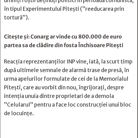
umiliți foștii deținuți politici în perioada comunistă,
în tipul Experimentului Pitești (”reeducarea prin
tortură”).
Citește și:
Conarg ar vinde cu 800.000 de euro
partea sa de clădire din fosta Închisoare Piteşti
Reacția reprezentanților INP vine, iată, la scurt timp
după ultimele semnale de alarmă trase de presă, în
urma apelurilor formulate de cei de la Memorialul
Pitești, care au vorbit din nou, îngrijorați, despre
intenția unuia dintre proprietari de a demola
”Celularul” pentru a face loc construcției unui bloc
de locuințe.