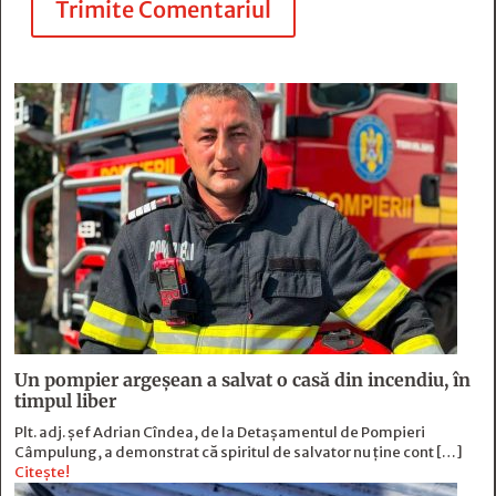
Trimite Comentariul
Un pompier argeșean a salvat o casă din incendiu, în
timpul liber
Plt. adj. șef Adrian Cîndea, de la Detașamentul de Pompieri
Câmpulung, a demonstrat că spiritul de salvator nu ține cont […]
Citește!