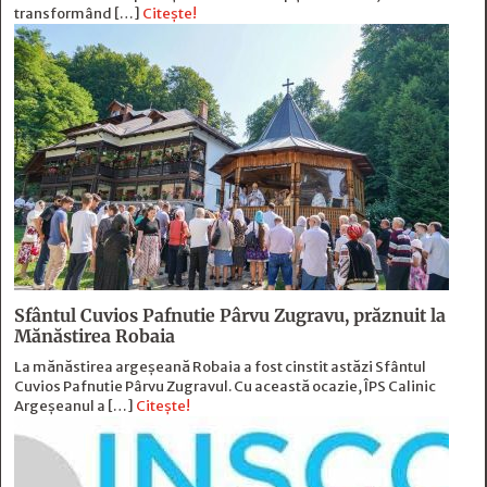
transformând […]
Citește!
Sfântul Cuvios Pafnutie Pârvu Zugravu, prăznuit la
Mănăstirea Robaia
La mănăstirea argeșeană Robaia a fost cinstit astăzi Sfântul
Cuvios Pafnutie Pârvu Zugravul. Cu această ocazie, ÎPS Calinic
Argeșeanul a […]
Citește!