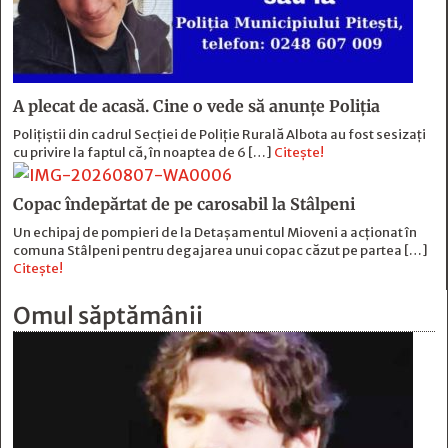
A plecat de acasă. Cine o vede să anunțe Poliția
Polițiștii din cadrul Secției de Poliție Rurală Albota au fost sesizați
cu privire la faptul că, în noaptea de 6 […]
Citește!
Copac îndepărtat de pe carosabil la Stâlpeni
Un echipaj de pompieri de la Detașamentul Mioveni a acționat în
comuna Stâlpeni pentru degajarea unui copac căzut pe partea […]
Citește!
Omul săptămânii