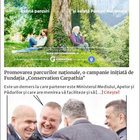
Promovarea parcurilor naționale, o campanie inițiată de
Fundația „Conservation Carpathia”
Este un demers la care partener este Ministerul Mediului, Apelor și
Pădurilor și care are menirea să faciliteze și să […]
Citește!