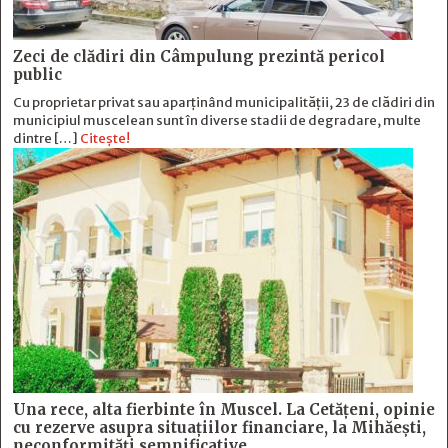
Zeci de clădiri din Câmpulung prezintă pericol
public
Cu proprietar privat sau aparținând municipalității, 23 de clădiri din
municipiul muscelean sunt în diverse stadii de degradare, multe
dintre […]
Citește!
Una rece, alta fierbinte în Muscel. La Cetăţeni, opinie
cu rezerve asupra situaţiilor financiare, la Mihăeşti,
neconformităţi semnificative