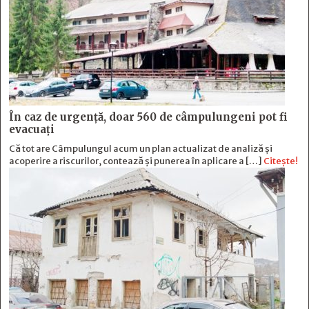
În caz de urgență, doar 560 de câmpulungeni pot fi
evacuați
Că tot are Câmpulungul acum un plan actualizat de analiză și
acoperire a riscurilor, contează și punerea în aplicare a […]
Citește!