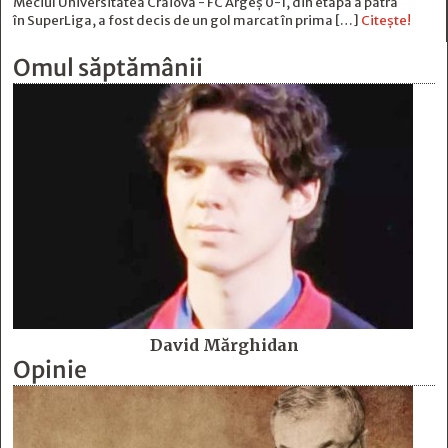
Meciul Universitatea Craiova - FC Argeș 0-1, din etapa a patra
în SuperLiga, a fost decis de un gol marcat în prima […]
Citește!
Omul săptămânii
David Mărghidan
Opinie