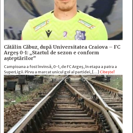
Cătălin Căbuz, după Universitatea Craiova – FC
Argeș 0-1: „Startul de sezon e conform
așteptărilor”
Campioana a fost învinsă, 0-1, de FC Argeș, în etapa a patra a
SuperLigii. Pîrvu a marcat unicul gol al partidei, […]
Citește!