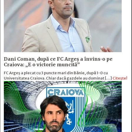
Dani Coman, după ce FC Argeș a învins-o pe
Craiova: „E o victorie muncită”
FC Argeș a plecat cu 3 puncte mari din Bănie, după 1-0 cu
Universitatea Craiova. Chiar dacă gazdele au dominat […]
Citește!