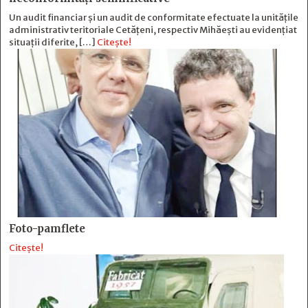
Un audit financiar și un audit de conformitate efectuate la unitățile
administrativ teritoriale Cetățeni, respectiv Mihăești au evidențiat
situații diferite, […]
Citește!
Foto-pamflete
Citește!