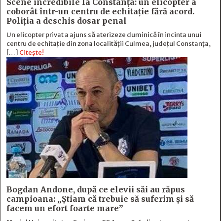
Scene incredibile la Constanța: un elicopter a
coborât într-un centru de echitație fără acord.
Poliția a deschis dosar penal
Un elicopter privat a ajuns să aterizeze duminică în incinta unui
centru de echitație din zona localității Culmea, județul Constanța,
[…]
Citește!
Bogdan Andone, după ce elevii săi au răpus
campioana: „Ştiam că trebuie să suferim şi să
facem un efort foarte mare”