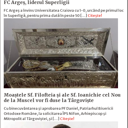
FC Argeș, liderul Superligii
FC Argeș a învins Universitatea Craiova cu 1-0, urcând pe primul loc
în Superligă, pentru prima dată în peste 50 […]
Citește!
Moaștele Sf. Filofteia și ale Sf. Ioanichie cel Nou
de la Muscel vor fi duse la Târgoviște
Cu binecuvântarea și aprobarea PF Daniel, Patriarhul Bisericii
Ortodoxe Române, la solicitarea ÎPS Nifon, Arhiepiscop și
Mitropolit al Târgoviștei, și […]
Citește!