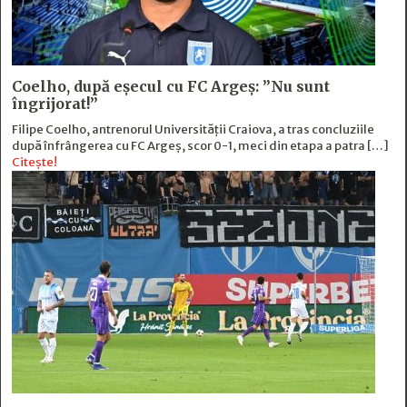
Coelho, după eșecul cu FC Argeș: ”Nu sunt
îngrijorat!”
Filipe Coelho, antrenorul Universității Craiova, a tras concluziile
după înfrângerea cu FC Argeș, scor 0-1, meci din etapa a patra […]
Citește!