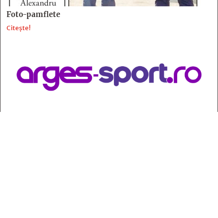
Foto-pamflete
Citește!
Contact
:
e-mail:
jurnaldearges@gmail.com
Tel: 0248.221.774; 0770.582.356
Contabilitate: 0248.223.271
Whatsapp: 0770.582.356
Redactor șef: Alina Crângeanu;
Redactor șef adj.: Gabriel Lixandru;