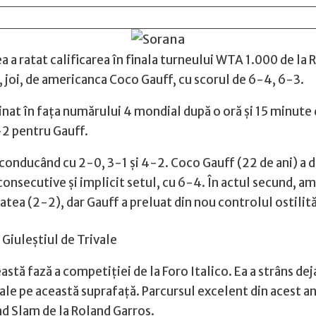
 a ratat calificarea în finala turneului WTA 1.000 de la 
 joi, de americanca Coco Gauff, cu scorul de 6-4, 6-3.
inat în faţa numărului 4 mondial după o oră şi 15 minute 
-2 pentru Gauff.
conducând cu 2-0, 3-1 şi 4-2. Coco Gauff (22 de ani) a 
nsecutive și implicit setul, cu 6-4. În actul secund, am
tatea (2-2), dar Gauff a preluat din nou controlul ostilită
Giuleștiul de Trivale
tă fază a competiției de la Foro Italico. Ea a strâns deja
ale pe această suprafață. Parcursul excelent din acest an 
d Slam de la Roland Garros.