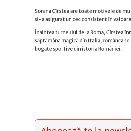
Sorana Cîrstea are toate motivele de mul
și-a asigurat un cec consistent în valoar
Înaintea turneului de la Roma, Cîrstea înr
săptămâna magică din Italia, românca se a
bogate sportive din istoria României.







Abonează-te la newsle