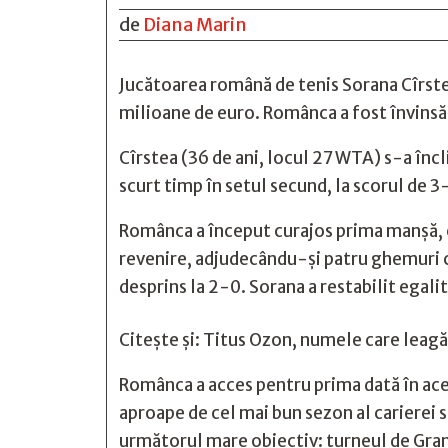
de
Diana Marin
Jucătoarea română de tenis Sorana Cîrstea
milioane de euro. Românca a fost învinsă,
Cîrstea (36 de ani, locul 27 WTA) s-a încl
scurt timp în setul secund, la scorul de 3
Românca a început curajos prima manșă, 
revenire, adjudecându-și patru ghemuri co
desprins la 2-0. Sorana a restabilit egali
Citește și:
Titus Ozon, numele care leagă 
Românca a acces pentru prima dată în aceas
aproape de cel mai bun sezon al carierei s
următorul mare obiectiv: turneul de Gran