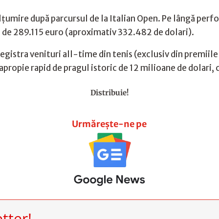
țumire după parcursul de la Italian Open. Pe lângă per
e de 289.115 euro (aproximativ 332.482 de dolari).
egistra venituri all-time din tenis (exclusiv din premiil
propie rapid de pragul istoric de 12 milioane de dolari, 
Distribuie!
Urmărește-ne pe
tter!