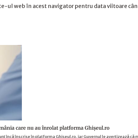
te-ul web în acest navigator pentru data viitoare câ
mânia care nu au înrolat platforma Ghișeul.ro
nt încă înscrise în platforma Ghișeul.ro, iar Guvernul le avertizează că