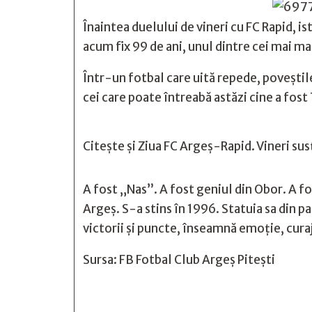
Înaintea duelului de vineri cu FC Rapid, i
acum fix 99 de ani, unul dintre cei mai ma
Într-un fotbal care uită repede, poveștile
cei care poate întreabă astăzi cine a fost
Citește și
Ziua FC Argeș-Rapid. Vineri sus
A fost „Nas”. A fost geniul din Obor. A fos
Argeș. S-a stins în 1996. Statuia sa din p
victorii și puncte, înseamnă emoție, curaj 
Sursa: FB Fotbal Club Argeș Pitești






