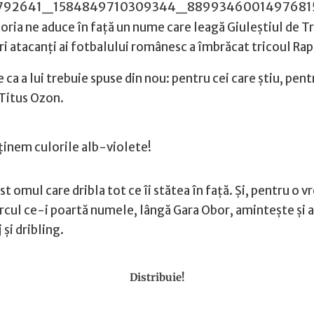
storia ne aduce în față un nume care leagă Giuleștiul de T
ri atacanți ai fotbalului românesc a îmbrăcat tricoul Rapi
 ca a lui trebuie spuse din nou: pentru cei care știu, pen
 Titus Ozon.
ținem culorile alb-violete!
t omul care dribla tot ce îi stătea în față. Și, pentru o v
arcul ce-i poartă numele, lângă Gara Obor, amintește și as
și dribling.
Distribuie!