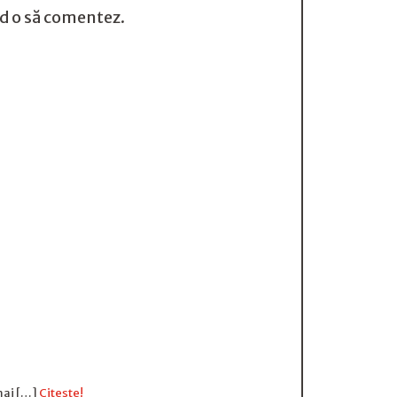
nd o să comentez.
 mai […]
Citește!