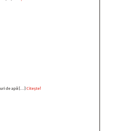
suri de apă […]
Citește!