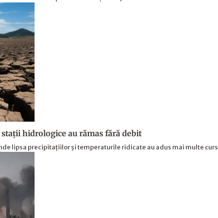
 stații hidrologice au rămas fără debit
de lipsa precipitațiilor și temperaturile ridicate au adus mai multe cur