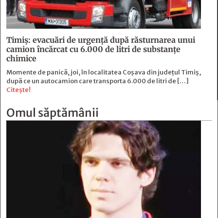
Timiș: evacuări de urgență după răsturnarea unui
camion încărcat cu 6.000 de litri de substanțe
chimice
Momente de panică, joi, în localitatea Coșava din județul Timiș,
după ce un autocamion care transporta 6.000 de litri de […]
Citește!
Omul săptămânii