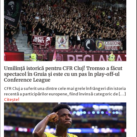
Umilință istorică pentru CFR Cluj! Tromso a făcut
spectacol în Gruia și este cu un pas în play-off-ul
Conference League
CFR Cluj a suferit una dintre cele mai grele înfrângeri din istoria
recentă a participărilor europene, fiind învinsă categoric de […]
Citește!