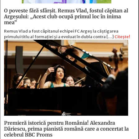
O poveste fără sfârşit. Remus Vlad, fostul căpitan al
Argeşului: „Acest club ocupă primul loc în inima
mea”
Remus Vlad a fost căpitanul echipei FC Argeș la câștigarea
primului titlu al formației și a evoluat în dubla contra […]
Citește!
Premieră istorică pentru România! Alexandra
Dăriescu, prima pianistă română care a concertat la
celebrul BBC Proms