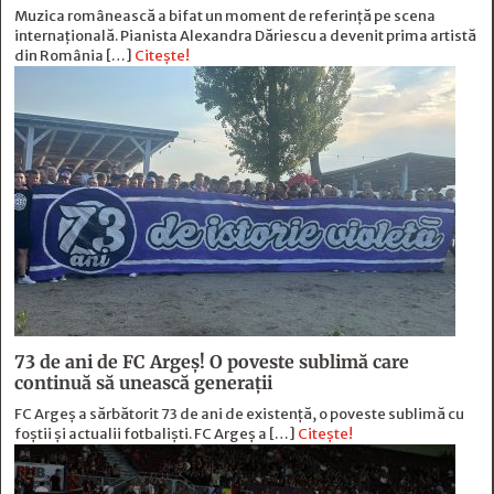
Muzica românească a bifat un moment de referință pe scena
internațională. Pianista Alexandra Dăriescu a devenit prima artistă
din România […]
Citește!
73 de ani de FC Argeş! O poveste sublimă care
continuă să unească generaţii
FC Argeș a sărbătorit 73 de ani de existență, o poveste sublimă cu
foștii și actualii fotbaliști. FC Argeș a […]
Citește!