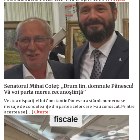
Senatorul Mihai Coteț: „Drum lin, domnule Pănescu!
Vă voi purta mereu recunoștință”
Vestea dispariției lui Constantin Pănescu a stârnit numeroase
mesaje de condoleanțe din partea celor care l-au cunoscut. Printre
acestea se […]
Citește!