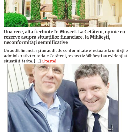
Una rece, alta fierbinte în Muscel. La Cetăţeni, opinie cu
rezerve asupra situaţiilor financiare, la Mihăeşti,
neconformităţi semnificative
Un audit financiar și un audit de conformitate efectuate la unitățile
administrativ teritoriale Cetățeni, respectiv Mihăești au evidențiat
situații diferite, […]
Citește!