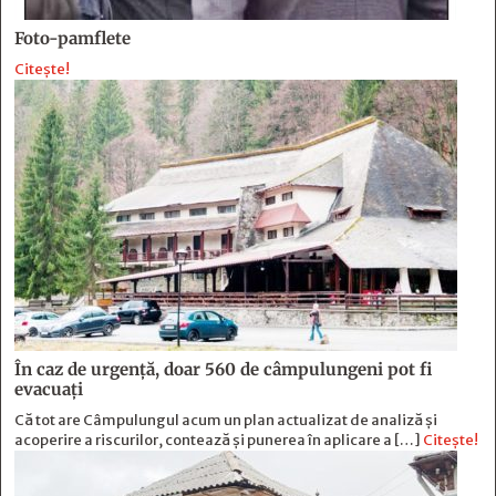
Foto-pamflete
Citește!
În caz de urgență, doar 560 de câmpulungeni pot fi
evacuați
Că tot are Câmpulungul acum un plan actualizat de analiză și
acoperire a riscurilor, contează și punerea în aplicare a […]
Citește!