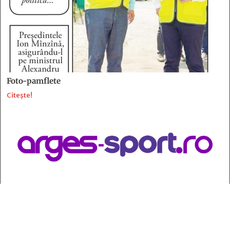
Foto-pamflete
Citește!
Contact
:
e-mail:
jurnaldearges@gmail.com
Tel: 0248.221.774; 0770.582.356