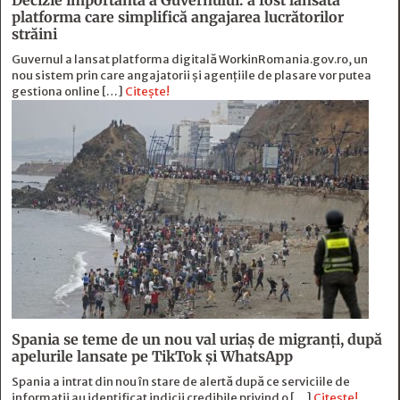
Decizie importantă a Guvernului: a fost lansată
platforma care simplifică angajarea lucrătorilor
străini
Guvernul a lansat platforma digitală WorkinRomania.gov.ro, un
nou sistem prin care angajatorii și agențiile de plasare vor putea
gestiona online […]
Citește!
Spania se teme de un nou val uriaș de migranți, după
apelurile lansate pe TikTok și WhatsApp
Spania a intrat din nou în stare de alertă după ce serviciile de
informații au identificat indicii credibile privind o […]
Citește!