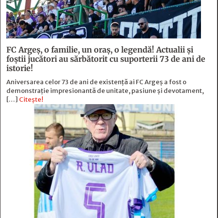
FC Argeş, o familie, un oraș, o legendă! Actualii şi
foştii jucători au sărbătorit cu suporterii 73 de ani de
istorie!
Aniversarea celor 73 de ani de existență ai FC Argeș a fost o
demonstrație impresionantă de unitate, pasiune și devotament,
[…]
Citește!