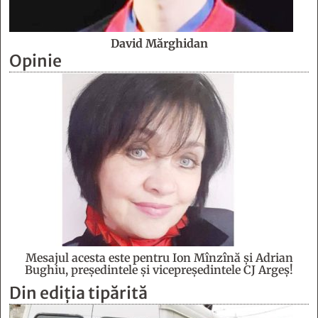
David Mărghidan
Opinie
Mesajul acesta este pentru Ion Mînzînă şi Adrian
Bughiu, preşedintele şi vicepreşedintele CJ Argeş!
Din ediția tipărită