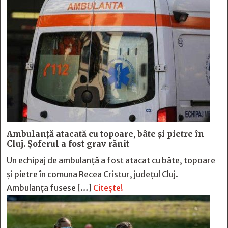
Ambulanță atacată cu topoare, bâte și pietre în
Cluj. Șoferul a fost grav rănit
Un echipaj de ambulanță a fost atacat cu bâte, topoare
și pietre în comuna Recea Cristur, județul Cluj.
Ambulanța fusese […]
Citește!