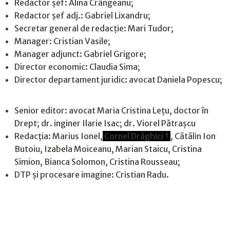
Redactor șef: Alina Crângeanu;
Redactor șef adj.: Gabriel Lixandru;
Secretar general de redacție: Mari Tudor;
Manager: Cristian Vasile;
Manager adjunct: Gabriel Grigore;
Director economic: Claudia Sima;
Director departament juridic: avocat Daniela Popescu;
Senior editor: avocat Maria Cristina Leţu, doctor în
Drept; dr. inginer Ilarie Isac; dr. Viorel Pătrașcu
Redacţia: Marius Ionel,
Cornel Drăghici †
, Cătălin Ion
Butoiu, Izabela Moiceanu, Marian Staicu, Cristina
Simion, Bianca Solomon, Cristina Rousseau;
DTP și procesare imagine: Cristian Radu.
Contact
|
Confidențialitate
|
Cookies