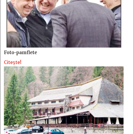
Foto-pamflete
Citește!