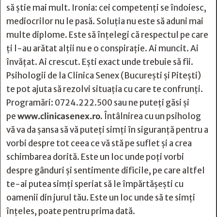
să știe mai mult. Ironia: cei competenți se îndoiesc,
mediocrilor nu le pasă. Soluția nu este să aduni mai
multe diplome. Este să înțelegi că respectul pe care
ți l-au arătat alții nu e o conspirație. Ai muncit. Ai
învățat. Ai crescut. Ești exact unde trebuie să fii.
Psihologii de la Clinica Senex (București și Pitești)
te pot ajuta să rezolvi situația cu care te confrunți.
Programări: 0724.222.500 sau ne puteți găsi și
pe
www.clinicasenex.ro
. Întâlnirea cu un psiholog
vă va da șansa să vă puteți simți în siguranță pentru a
vorbi despre tot ceea ce vă stă pe suflet și a crea
schimbarea dorită. Este un loc unde poți vorbi
despre gânduri și sentimente dificile, pe care altfel
te-ai putea simți speriat să le împărtășești cu
oamenii din jurul tău. Este un loc unde să te simți
înțeles, poate pentru prima dată.