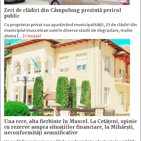
Zeci de clădiri din Câmpulung prezintă pericol
public
Cu proprietar privat sau aparținând municipalității, 23 de clădiri din
municipiul muscelean sunt în diverse stadii de degradare, multe
dintre […]
Citește!
Una rece, alta fierbinte în Muscel. La Cetăţeni, opinie
cu rezerve asupra situaţiilor financiare, la Mihăeşti,
neconformităţi semnificative