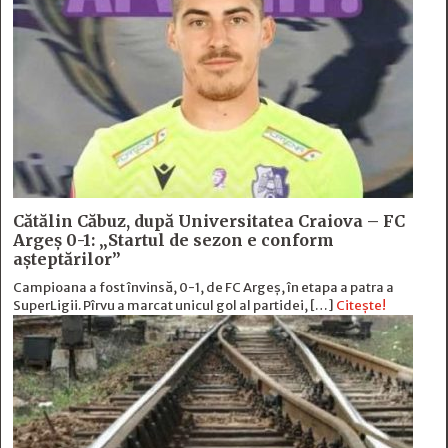
Cătălin Căbuz, după Universitatea Craiova – FC
Argeș 0-1: „Startul de sezon e conform
așteptărilor”
Campioana a fost învinsă, 0-1, de FC Argeș, în etapa a patra a
SuperLigii. Pîrvu a marcat unicul gol al partidei, […]
Citește!