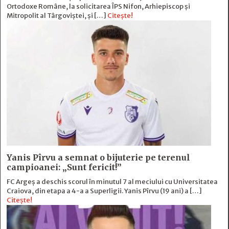
Ortodoxe Române, la solicitarea ÎPS Nifon, Arhiepiscop și
Mitropolit al Târgoviștei, și […]
Citește!
Yanis Pîrvu a semnat o bijuterie pe terenul
campioanei: „Sunt fericit!”
FC Argeș a deschis scorul în minutul 7 al meciului cu Universitatea
Craiova, din etapa a 4-a a Superligii. Yanis Pîrvu (19 ani) a […]
Citește!