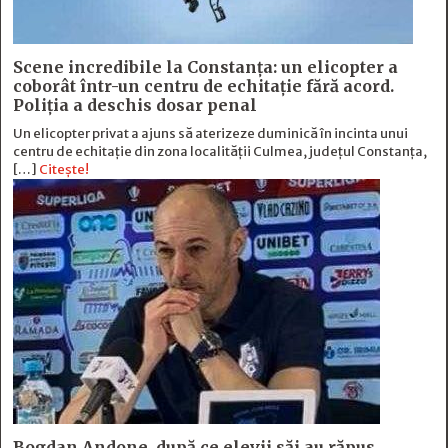
Scene incredibile la Constanța: un elicopter a
coborât într-un centru de echitație fără acord.
Poliția a deschis dosar penal
Un elicopter privat a ajuns să aterizeze duminică în incinta unui
centru de echitație din zona localității Culmea, județul Constanța,
[…]
Citește!
Bogdan Andone, după ce elevii săi au răpus