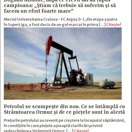
campioana: „Ştiam că trebuie să suferim şi să
facem un efort foarte mare”
Meciul Universitatea Craiova - FC Argeș 0-1, din etapa a patra
în SuperLiga, a fost decis de un gol marcat în prima […]
Citește!
Petrolul se scumpește din nou. Ce se întâmplă cu
Strâmtoarea Ormuz și de ce piețele sunt în alertă
Prețurile petrolului au revenit pe creștere la începutul săptămânii,
în condițiile în care piețele așteaptă clarificări privind
redeschiderea Strâmtorii Ormuz, […]
Citește!