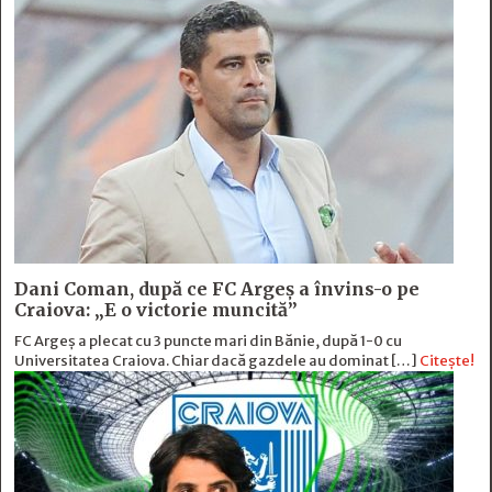
Dani Coman, după ce FC Argeș a învins-o pe
Craiova: „E o victorie muncită”
FC Argeș a plecat cu 3 puncte mari din Bănie, după 1-0 cu
Universitatea Craiova. Chiar dacă gazdele au dominat […]
Citește!