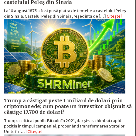
castelului Peleș din Sinaia
La 10 august 1875 a fost pusă piatra de temelie a castelului Peleș
din Sinaia. Castelul Peleș din Sinaia, reședința de […]
Citește!
Trump a câștigat peste 1 miliard de dolari prin
criptomonede; cum poate un investitor obișnuit să
câștige 17.700 de dolari?
Trump a criticat public Bitcoin în 2021, dar și-a schimbat rapid
poziția în timpul campaniei, propunând transformarea Statelor
Unite în […]
Citește!