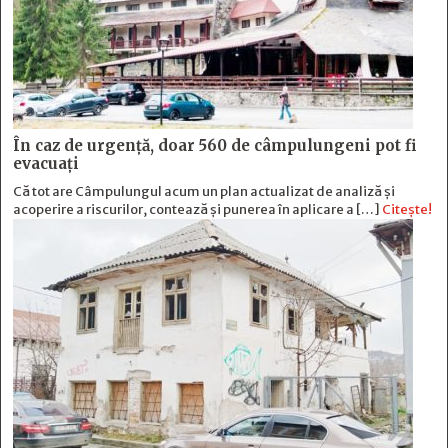
În caz de urgență, doar 560 de câmpulungeni pot fi
evacuați
Că tot are Câmpulungul acum un plan actualizat de analiză și
acoperire a riscurilor, contează și punerea în aplicare a […]
Citește!