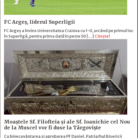
FC Argeș, liderul Superligii
FC Argeș a învins Universitatea Craiova cu 1-0, urcând pe primul loc
în Superligă, pentru prima dată în peste 50 […]
Citește!
Moaștele Sf. Filofteia și ale Sf. Ioanichie cel Nou
de la Muscel vor fi duse la Târgoviște
Cu binecuvântarea și aprobarea PF Daniel, Patriarhul Bisericii