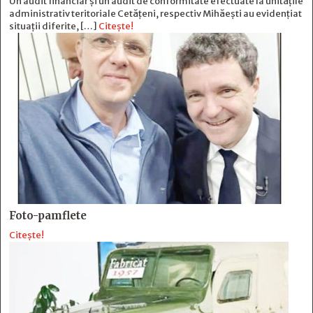
Un audit financiar și un audit de conformitate efectuate la unitățile
administrativ teritoriale Cetățeni, respectiv Mihăești au evidențiat
situații diferite, […]
Citește!
Foto-pamflete
Citește!