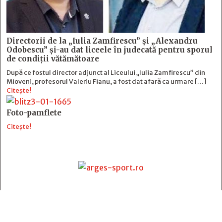
Directorii de la „Iulia Zamfirescu” și „Alexandru
Odobescu” și-au dat liceele în judecată pentru sporul
de condiții vătămătoare
După ce fostul director adjunct al Liceului „Iulia Zamfirescu” din
Mioveni, profesorul Valeriu Fianu, a fost dat afară ca urmare […]
Citește!
Foto-pamflete
Citește!
Contact
:
e-mail:
jurnaldearges@gmail.com