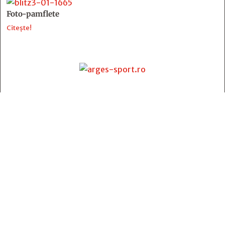
Foto-pamflete
Citește!
Contact
:
e-mail:
jurnaldearges@gmail.com
Tel: 0248.221.774; 0770.582.356
Contabilitate: 0248.223.271
Whatsapp: 0770.582.356
Redactor șef: Alina Crângeanu;
Redactor șef adj.: Gabriel Lixandru;
Secretar general de redacție: Mari Tudor;
Manager: Cristian Vasile;
Manager adjunct: Gabriel Grigore;