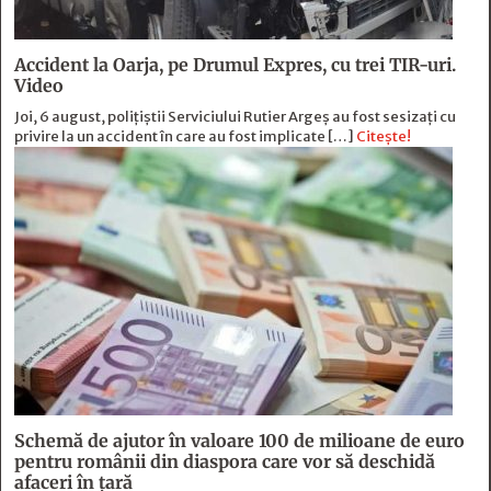
Accident la Oarja, pe Drumul Expres, cu trei TIR-uri.
Video
Joi, 6 august, polițiștii Serviciului Rutier Argeș au fost sesizați cu
privire la un accident în care au fost implicate […]
Citește!
Schemă de ajutor în valoare 100 de milioane de euro
pentru românii din diaspora care vor să deschidă
afaceri în țară