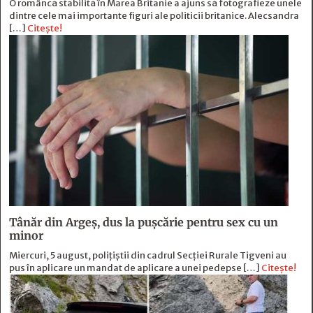
O româncă stabilită în Marea Britanie a ajuns să fotografieze unele
dintre cele mai importante figuri ale politicii britanice. Alecsandra
[…]
Citește!
Tânăr din Argeș, dus la pușcărie pentru sex cu un
minor
Miercuri, 5 august, polițiștii din cadrul Secției Rurale Tigveni au
pus în aplicare un mandat de aplicare a unei pedepse […]
Citește!