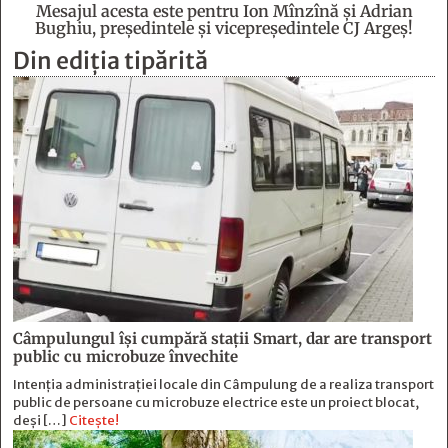
Mesajul acesta este pentru Ion Mînzînă şi Adrian
Bughiu, preşedintele şi vicepreşedintele CJ Argeş!
Din ediția tipărită
Câmpulungul îşi cumpără staţii Smart, dar are transport
public cu microbuze învechite
Intenția administrației locale din Câmpulung de a realiza transport
public de persoane cu microbuze electrice este un proiect blocat,
deși […]
Citește!