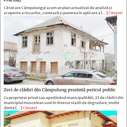
Că tot are Câmpulungul acum un plan actualizat de analiză și
acoperire a riscurilor, contează și punerea în aplicare a […]
Citește!
Zeci de clădiri din Câmpulung prezintă pericol public
Cu proprietar privat sau aparținând municipalității, 23 de clădiri din
municipiul muscelean sunt în diverse stadii de degradare, multe
dintre […]
Citește!