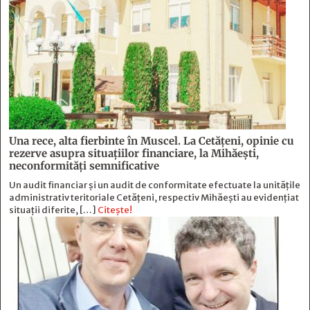
Una rece, alta fierbinte în Muscel. La Cetăţeni, opinie cu
rezerve asupra situaţiilor financiare, la Mihăeşti,
neconformităţi semnificative
Un audit financiar și un audit de conformitate efectuate la unitățile
administrativ teritoriale Cetățeni, respectiv Mihăești au evidențiat
situații diferite, […]
Citește!