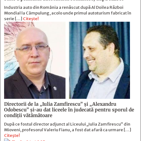
Industria auto din România a renăscut după Al Doilea Război
Mondial la Câmpulung, acolo unde primul autoturism fabricat în
serie […]
Citește!
Directorii de la „Iulia Zamfirescu” și „Alexandru
Odobescu” și-au dat liceele în judecată pentru sporul de
condiții vătămătoare
După ce fostul director adjunct al Liceului „Iulia Zamfirescu” din
Mioveni, profesorul Valeriu Fianu, a fost dat afară ca urmare […]
Citește!