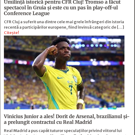
Umilință istorică pentru CFR Cluj! Tromso a făcut
spectacol în Gruia și este cu un pas în play-off-ul
Conference League
CFR Cluj a suferit una dintre cele mai grele înfrângeri din istoria
recentă a participărilor europene, fiind învinsă categoric de […]
Citește!
Vinicius Junior a ales! Dorit de Arsenal, brazilianul și-
a prelungit contractul cu Real Madrid
Real Madrid a pus capăt tuturor speculațiilor privind viitorul lui