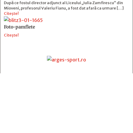
După ce fostul director adjunct al Liceului „Iulia Zamfirescu” din
Mioveni, profesorul Valeriu Fianu, a fost dat afară ca urmare […]
Citește!
Foto-pamflete
Citește!
Contact
:
e-mail:
jurnaldearges@gmail.com
Tel: 0248.221.774; 0770.582.356
Contabilitate: 0248.223.271
Whatsapp: 0770.582.356
Redactor șef: Alina Crângeanu;