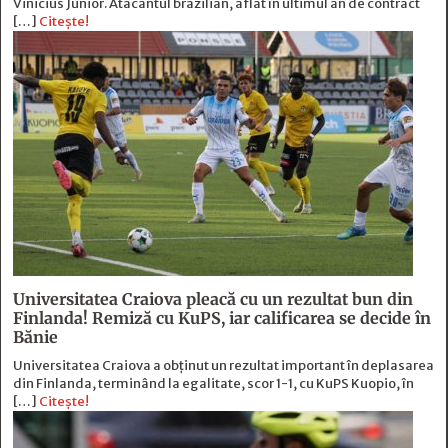
Vinicius Junior. Atacantul brazilian, aflat în ultimul an de contract
[…]
Citește!
Universitatea Craiova pleacă cu un rezultat bun din
Finlanda! Remiză cu KuPS, iar calificarea se decide în
Bănie
Universitatea Craiova a obținut un rezultat important în deplasarea
din Finlanda, terminând la egalitate, scor 1-1, cu KuPS Kuopio, în
[…]
Citește!