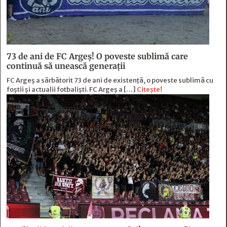
73 de ani de FC Argeş! O poveste sublimă care
continuă să unească generaţii
FC Argeș a sărbătorit 73 de ani de existență, o poveste sublimă cu
foștii și actualii fotbaliști. FC Argeș a […]
Citește!