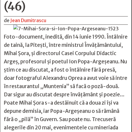
(46)
de
Jean Dumitrascu
Foto-document, inedită, din 14 iunie 1990. Întâlnire
de taină, la Pitești, între ministrul Învățământului,
Mihai Șora, și directorul Casei Corpului Didactic
Argeș, profesorul și poetul Ion Popa-Argeșeanu. Nu
știm ce au discutat, a fost o întâlnire fără presă,
doar fotograful Alexandru Oprea a avut voie să intre
în restaurantul „Muntenia” să facă o poză-două.
Dar sigur au discutat despre învățământ și poezie…
Poate Mihai Șora s-a destăinuit că a doua zi își va
depune demisia, iar Popa-Argeșeanu o să rămână
fără o „pilă” în Guvern. Sau poate nu. Trecuseră
alegerile din 20 mai, evenimentele cu mineriada