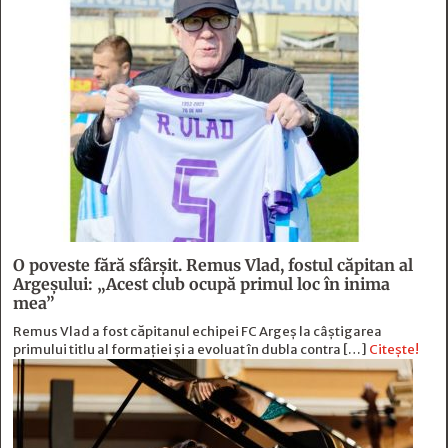
O poveste fără sfârşit. Remus Vlad, fostul căpitan al
Argeşului: „Acest club ocupă primul loc în inima
mea”
Remus Vlad a fost căpitanul echipei FC Argeș la câștigarea
primului titlu al formației și a evoluat în dubla contra […]
Citește!