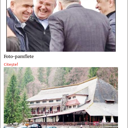
Foto-pamflete
Citește!