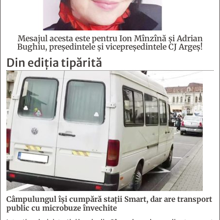
Mesajul acesta este pentru Ion Mînzînă şi Adrian
Bughiu, preşedintele şi vicepreşedintele CJ Argeş!
Din ediția tipărită
Câmpulungul îşi cumpără staţii Smart, dar are transport
public cu microbuze învechite