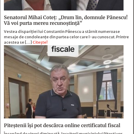
Senatorul Mihai Coteț: „Drum lin, domnule Pănescu!
Vă voi purta mereu recunoștință”
Vestea dispariției lui Constantin Pănescu a stârnit numeroase
mesaje de condoleanțe din partea celor care l-au cunoscut. Printre
acestea se […]
Citește!
Piteștenii își pot descărca online certificatul fiscal
Începând de vineri dimineață, locuitorii municipiului Pitești vor