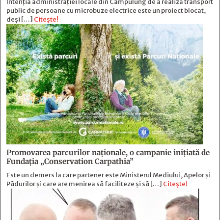
Intenția administrației locale din Câmpulung de a realiza transport
public de persoane cu microbuze electrice este un proiect blocat,
deși […]
Citește!
Promovarea parcurilor naționale, o campanie inițiată de
Fundația „Conservation Carpathia”
Este un demers la care partener este Ministerul Mediului, Apelor și
Pădurilor și care are menirea să faciliteze și să […]
Citește!