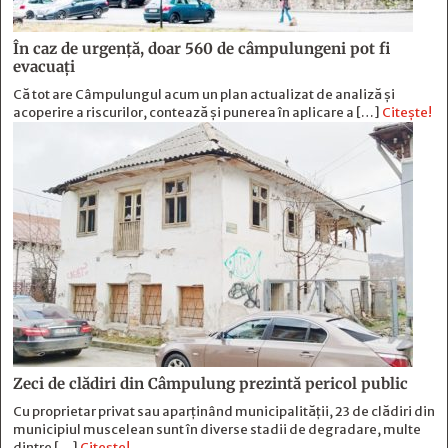
În caz de urgență, doar 560 de câmpulungeni pot fi
evacuați
Că tot are Câmpulungul acum un plan actualizat de analiză și
acoperire a riscurilor, contează și punerea în aplicare a […]
Citește!
Zeci de clădiri din Câmpulung prezintă pericol public
Cu proprietar privat sau aparținând municipalității, 23 de clădiri din
municipiul muscelean sunt în diverse stadii de degradare, multe
dintre […]
Citește!