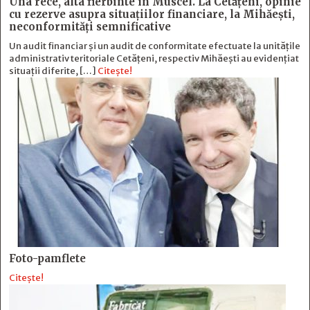
Una rece, alta fierbinte în Muscel. La Cetăţeni, opinie
cu rezerve asupra situaţiilor financiare, la Mihăeşti,
neconformităţi semnificative
Un audit financiar și un audit de conformitate efectuate la unitățile
administrativ teritoriale Cetățeni, respectiv Mihăești au evidențiat
situații diferite, […]
Citește!
Foto-pamflete
Citește!