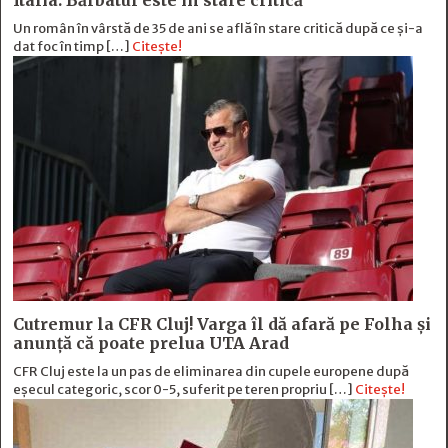
Italia. Bărbatul este în stare critică
Un român în vârstă de 35 de ani se află în stare critică după ce și-a
dat foc în timp […]
Citește!
Cutremur la CFR Cluj! Varga îl dă afară pe Folha și
anunță că poate prelua UTA Arad
CFR Cluj este la un pas de eliminarea din cupele europene după
eșecul categoric, scor 0-5, suferit pe teren propriu […]
Citește!