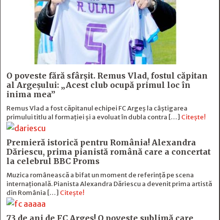
O poveste fără sfârşit. Remus Vlad, fostul căpitan
al Argeşului: „Acest club ocupă primul loc în
inima mea”
Remus Vlad a fost căpitanul echipei FC Argeș la câștigarea
primului titlu al formației și a evoluat în dubla contra […]
Citește!
Premieră istorică pentru România! Alexandra
Dăriescu, prima pianistă română care a concertat
la celebrul BBC Proms
Muzica românească a bifat un moment de referință pe scena
internațională. Pianista Alexandra Dăriescu a devenit prima artistă
din România […]
Citește!
73 de ani de FC Argeş! O poveste sublimă care