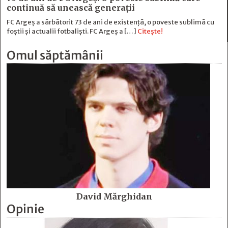
continuă să unească generaţii
FC Argeș a sărbătorit 73 de ani de existență, o poveste sublimă cu
foștii și actualii fotbaliști. FC Argeș a […]
Citește!
Omul săptămânii
David Mărghidan
Opinie