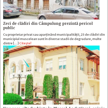
Zeci de clădiri din Câmpulung prezintă pericol
public
Cu proprietar privat sau aparținând municipalității, 23 de clădiri din
municipiul muscelean sunt în diverse stadii de degradare, multe
dintre […]
Citește!