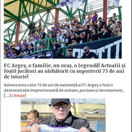
FC Argeş, o familie, un oraș, o legendă! Actualii şi
foştii jucători au sărbătorit cu suporterii 73 de ani
de istorie!
Aniversarea celor 73 de ani de existență ai FC Argeș a fost o
demonstrație impresionantă de unitate, pasiune și devotament,
[…]
Citește!