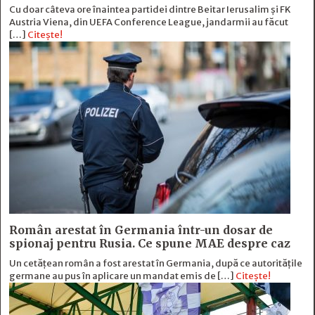
Cu doar câteva ore înaintea partidei dintre Beitar Ierusalim și FK
Austria Viena, din UEFA Conference League, jandarmii au făcut
[…]
Citește!
Român arestat în Germania într-un dosar de
spionaj pentru Rusia. Ce spune MAE despre caz
Un cetățean român a fost arestat în Germania, după ce autoritățile
germane au pus în aplicare un mandat emis de […]
Citește!