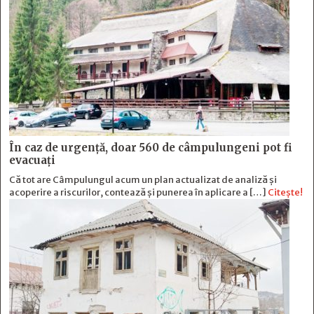
În caz de urgență, doar 560 de câmpulungeni pot fi
evacuați
Că tot are Câmpulungul acum un plan actualizat de analiză și
acoperire a riscurilor, contează și punerea în aplicare a […]
Citește!