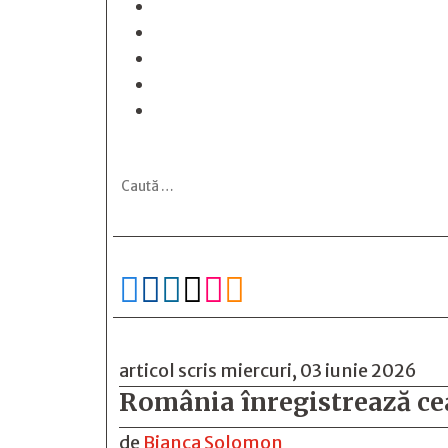






articol scris miercuri, 03 iunie 2026
România înregistrează cea
de
Bianca Solomon