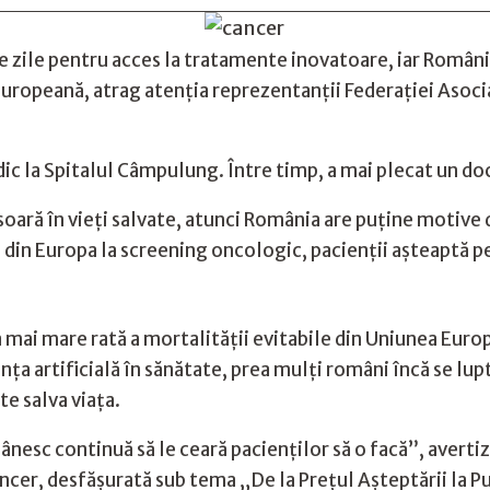
e zile pentru acces la tratamente inovatoare, iar Român
 Europeană, atrag atenția reprezentanții Federației Asoci
dic la Spitalul Câmpulung. Între timp, a mai plecat un do
soară în vieți salvate, atunci România are puține motive 
din Europa la screening oncologic, pacienții așteaptă pe
 mai mare rată a mortalității evitabile din Uniunea Europ
ța artificială în sănătate, prea mulți români încă se lupt
te salva viața.
nesc continuă să le ceară pacienților să o facă”, avertiz
ncer, desfășurată sub tema „De la Prețul Așteptării la Pu