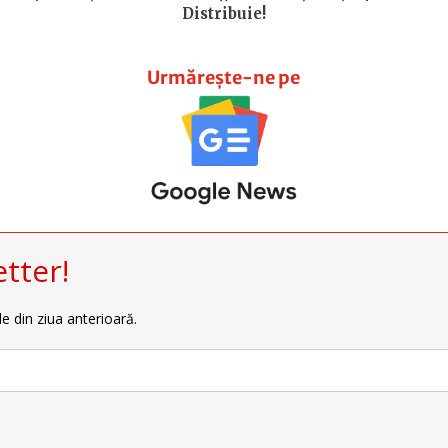
Distribuie!
Urmărește-ne pe
tter!
le din ziua anterioară.