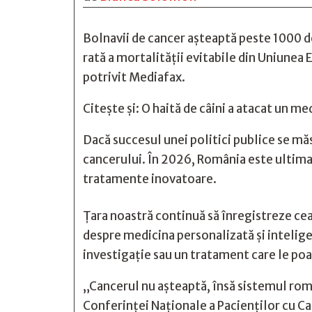
Bolnavii de cancer așteaptă peste 1000 d
rată a mortalității evitabile din Uniunea
potrivit
Mediafax
.
Citește și:
O haită de câini a atacat un me
Dacă succesul unei politici publice se mă
cancerului. În 2026, România este ultima 
tratamente inovatoare.
Țara noastră continuă să înregistreze cea
despre medicina personalizată și inteligen
investigație sau un tratament care le poa
„Cancerul nu așteaptă, însă sistemul româ
Conferinței Naționale a Pacienților cu Ca