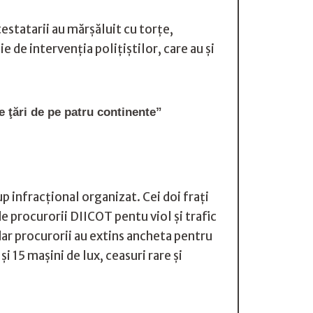
estatarii au mărșăluit cu torțe,
 de intervenția polițiștilor, care au și
e ţări de pe patru continente”
p infracțional organizat. Cei doi frați
de procurorii DIICOT pentu viol și trafic
dar procurorii au extins ancheta pentru
i 15 mașini de lux, ceasuri rare și