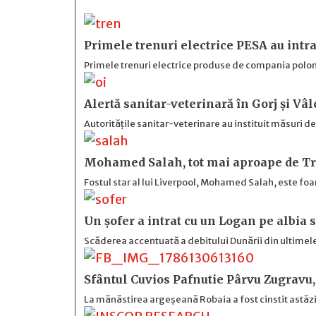
Primele trenuri electrice PESA au intra
Primele trenuri electrice produse de compania polone
Alertă sanitar-veterinară în Gorj și Vâl
Autoritățile sanitar-veterinare au instituit măsuri d
Mohamed Salah, tot mai aproape de Tr
Fostul star al lui Liverpool, Mohamed Salah, este foa
Un șofer a intrat cu un Logan pe albia 
Scăderea accentuată a debitului Dunării din ultimele
Sfântul Cuvios Pafnutie Pârvu Zugravu,
La mănăstirea argeșeană Robaia a fost cinstit astăzi