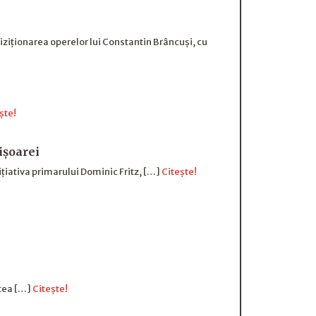
ziționarea operelor lui Constantin Brâncuși, cu
ște!
ișoarei
țiativa primarului Dominic Fritz, […]
Citește!
rtea […]
Citește!