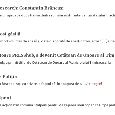
search: Constantin Brâncuși
 aproape două treimi dintre români susțin intervenția statului în achi
ost găsită
n mod voluntar de acasă și data dispărută de aparținători, a fost […]
Cite
toare PRESShub, a devenit Cetățean de Onoare al Tim
 a primit titlul de Cetățean de Onoare al Municipiului Timișoara, la ini
e Poliția
u fost sesizați cu privire la faptul că, în noaptea de 6 […]
Citește!
âlpeni
a acționat în comuna Stâlpeni pentru degajarea unui copac căzut pe pa