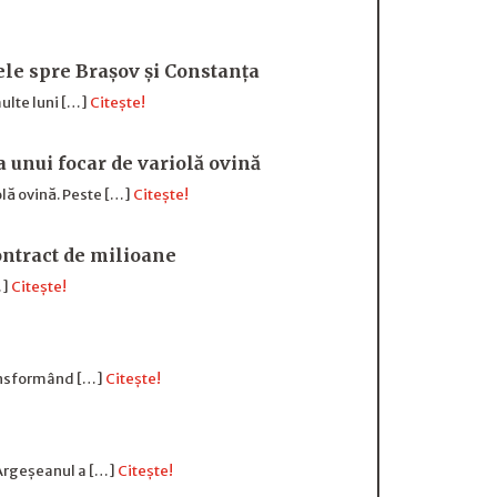
sele spre Brașov și Constanța
ulte luni […]
Citește!
a unui focar de variolă ovină
olă ovină. Peste […]
Citește!
ntract de milioane
…]
Citește!
transformând […]
Citește!
 Argeșeanul a […]
Citește!