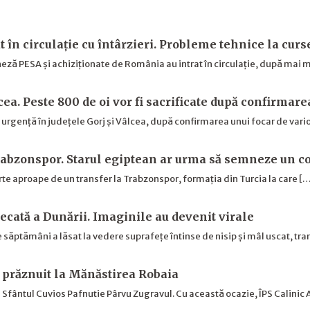
t în circulație cu întârzieri. Probleme tehnice la cur
ză PESA și achiziționate de România au intrat în circulație, după mai m
cea. Peste 800 de oi vor fi sacrificate după confirmare
e urgență în județele Gorj și Vâlcea, după confirmarea unui focar de vari
abzonspor. Starul egiptean ar urma să semneze un co
rte aproape de un transfer la Trabzonspor, formația din Turcia la care [
secată a Dunării. Imaginile au devenit virale
 săptămâni a lăsat la vedere suprafețe întinse de nisip și mâl uscat, 
 prăznuit la Mănăstirea Robaia
 Sfântul Cuvios Pafnutie Pârvu Zugravul. Cu această ocazie, ÎPS Calinic