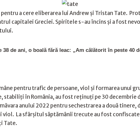
 pentru a cere eliberarea lui Andrew și Tristan Tate. Prot
l capitalei Greciei. Spiritele s-au încins și a fost nevoie
tului.
 38 de ani, o boală fără leac: „Am călătorit în peste 40 d
Române pentru trafic de persoane, viol și formarea unui gru
e, stabiliți în România, au fost reținuți pe 30 decembrie 
rimăvara anului 2022 pentru sechestrarea a două tinere, 
i viol. La sfârșitul săptămânii trecute au fost confiscate ș
ți Tate.