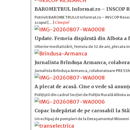
BAROMETRUL Informat.ro – INSCOP Re
Potrivit BAROMETRULUI Informat.ro – INSCOP Research
scopul […]
Citește!
Update. Femeia dispărută din Albota a f
Ulterior mediatizării, femeia de 32 de ani, plecata i
Jurnalista Brîndușa Armanca, colabora
Jurnalista Brîndușa Armanca, colaboratoare PRESShub,
A plecat de acasă. Cine o vede să anunț
Polițiștii din cadrul Secției de Poliție Rurală Albota a
Copac îndepărtat de pe carosabil la St
Un echipaj de pompieri de la Detașamentul Mioveni 