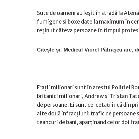
Sute de oameni au ieșit în stradă la Atena
fumigene și boxe date la maximum în centru
reținut câteva persoane în timpul protes
Citește și:
Medicul Viorel Pătraşcu are, de
Frații milionari sunt în arestul Poliției 
britanici milionari, Andrew și Tristan Tat
de persoane. Ei sunt cercetați încă din p
alte două infracţiuni: trafic de persoane ș
teancuri de bani, aparținând celor doi fra