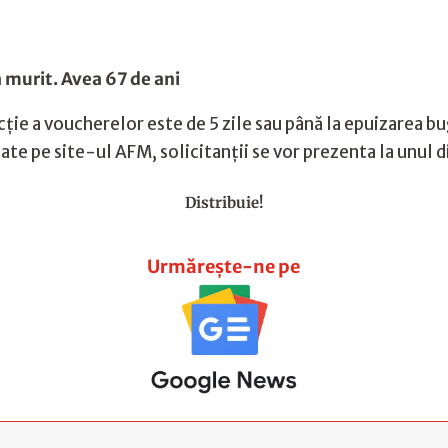
 murit. Avea 67 de ani
cție a voucherelor este de 5 zile sau până la epuizarea b
ate pe site-ul AFM, solicitanții se vor prezenta la unul d
Distribuie!
Urmărește-ne pe