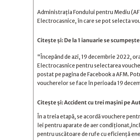
Administraţia Fondului pentru Mediu (AFM
Electrocasnice, în care se pot selecta vo
Citește și:
De la 1 ianuarie se scumpeşte 
"Începând de azi, 19 decembrie 2022, ora 
Electrocasnice pentru selectarea voucher
postat pe pagina de Facebook a AFM. Potriv
voucherelor se face în perioada 19 decem
Citește și:
Accident cu trei mașini pe Au
În a treia etapă, se acordă vouchere pen
lei pentru aparate de aer condiționat,incl
pentru uscătoare de rufe cu eficiență en