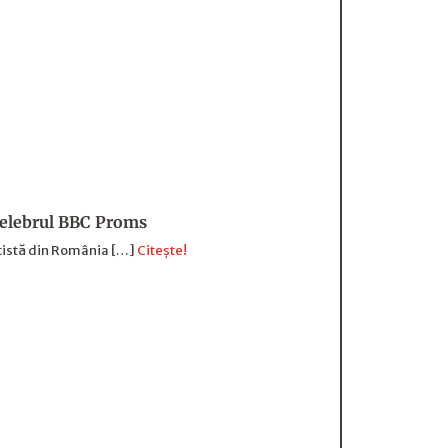
 celebrul BBC Proms
rtistă din România […]
Citește!