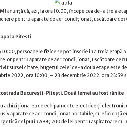
) anunţă că, azi, la ora 10.00, începe cea de-a treia et
uchere pentru aparate de aer condiţionat, uscătoare de ru
apa la Piteşti
10:00, persoanele fizice se pot înscrie în a treia etapă 
elor pentru aparate de aer condiționat, uscătoare de ruf
it sursei citate, bugetul celei de-a doua etape este de 1
brie 2022, ora 10:00, – 23 decembrie 2022, ora 23:59 s
tostrada București-Pitești. Două femei au fost rănite
tru achiziționarea de echipamente electrice şi electroni
usiv aparate de aer condiționat portabile, cu eficiență e
ergetică cel puțin A++; 200 de lei pentru aspiratoare cu