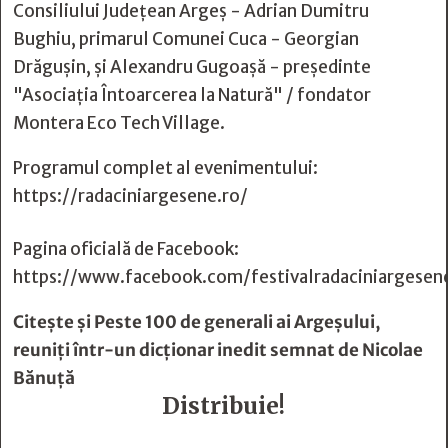
Consiliului Județean Argeș - Adrian Dumitru
Bughiu, primarul Comunei Cuca - Georgian
Drăgușin, și Alexandru Gugoașă - președinte
"Asociația Întoarcerea la Natură" / fondator
Montera Eco Tech Village.
Programul complet al evenimentului:
https://radaciniargesene.ro/
Pagina oficială de Facebook:
https://www.facebook.com/festivalradaciniargesen
Citește și
Peste 100 de generali ai Argeşului,
reuniţi într-un dicţionar inedit semnat de Nicolae
Bănuţă
Distribuie!






