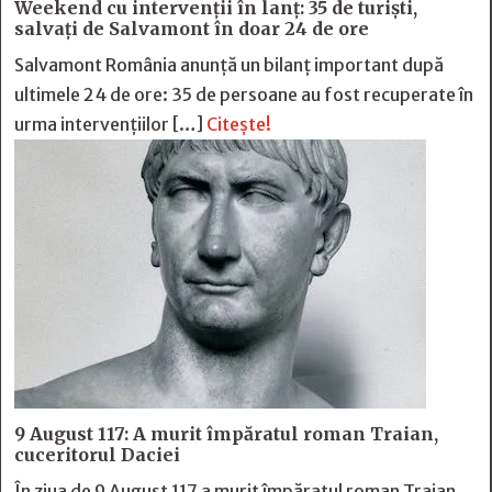
Weekend cu intervenții în lanț: 35 de turiști,
salvați de Salvamont în doar 24 de ore
Salvamont România anunță un bilanț important după
ultimele 24 de ore: 35 de persoane au fost recuperate în
urma intervențiilor […]
Citește!
9 August 117: A murit împăratul roman Traian,
cuceritorul Daciei
În ziua de 9 August 117 a murit împăratul roman Traian,