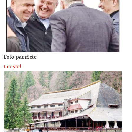
Foto-pamflete
Citește!