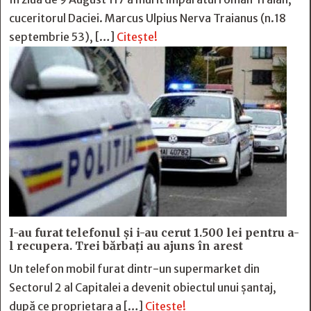
cuceritorul Daciei. Marcus Ulpius Nerva Traianus (n.18
septembrie 53), […]
Citește!
I-au furat telefonul și i-au cerut 1.500 lei pentru a-
l recupera. Trei bărbați au ajuns în arest
Un telefon mobil furat dintr-un supermarket din
Sectorul 2 al Capitalei a devenit obiectul unui șantaj,
după ce proprietara a […]
Citește!