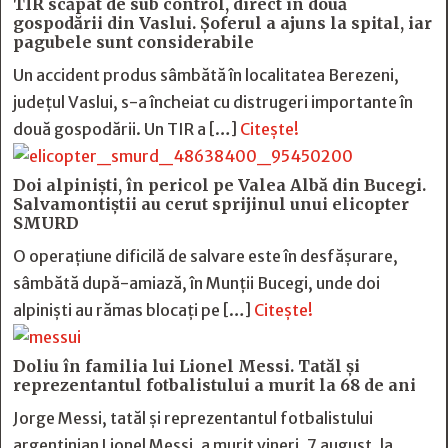
TIR scăpat de sub control, direct în două
gospodării din Vaslui. Șoferul a ajuns la spital, iar
pagubele sunt considerabile
Un accident produs sâmbătă în localitatea Berezeni,
județul Vaslui, s-a încheiat cu distrugeri importante în
două gospodării. Un TIR a […]
Citește!
Doi alpiniști, în pericol pe Valea Albă din Bucegi.
Salvamontiștii au cerut sprijinul unui elicopter
SMURD
O operațiune dificilă de salvare este în desfășurare,
sâmbătă după-amiază, în Munții Bucegi, unde doi
alpiniști au rămas blocați pe […]
Citește!
Doliu în familia lui Lionel Messi. Tatăl și
reprezentantul fotbalistului a murit la 68 de ani
Jorge Messi, tatăl și reprezentantul fotbalistului
argentinian Lionel Messi, a murit vineri, 7 august, la