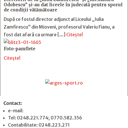
Odobescu” și-au dat liceele în judecată pentru sporul
de condiții vătămătoare
După ce fostul director adjunct al Liceului „Iulia
Zamfirescu” din Mioveni, profesorul Valeriu Fianu, a
fost dat afară ca urmare […]
Citește!
Foto-pamflete
Citește!
Contact
:
e-mail:
jurnaldearges@gmail.com
Tel: 0248.221.774; 0770.582.356
Contabilitate: 0248.223.271