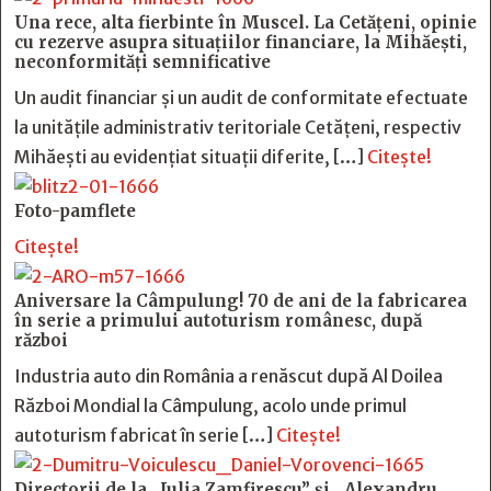
Una rece, alta fierbinte în Muscel. La Cetăţeni, opinie
cu rezerve asupra situaţiilor financiare, la Mihăeşti,
neconformităţi semnificative
Un audit financiar și un audit de conformitate efectuate
la unitățile administrativ teritoriale Cetățeni, respectiv
Mihăești au evidențiat situații diferite, […]
Citește!
Foto-pamflete
Citește!
Aniversare la Câmpulung! 70 de ani de la fabricarea
în serie a primului autoturism românesc, după
război
Industria auto din România a renăscut după Al Doilea
Război Mondial la Câmpulung, acolo unde primul
autoturism fabricat în serie […]
Citește!
Directorii de la „Iulia Zamfirescu” și „Alexandru