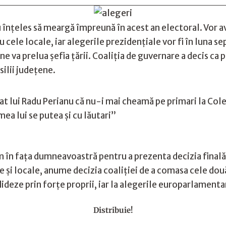
 înțeles să meargă împreună în acest an electoral. Vor a
ele locale, iar alegerile prezidențiale vor fi în luna s
ne va prelua șefia țării. Coaliția de guvernare a decis ca
nsilii județene.
t lui Radu Perianu că nu-i mai cheamă pe primari la Cole
a lui se putea şi cu lăutari”
în faţa dumneavoastră pentru a prezenta decizia finală a
şi locale, anume decizia coaliţiei de a comasa cele două 
dideze prin forțe proprii, iar la alegerile europarlament
Distribuie!