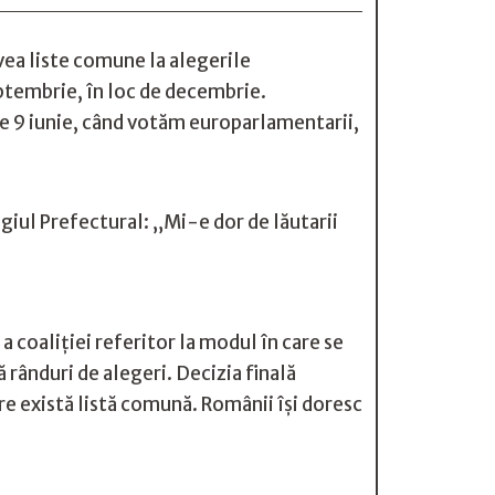
vea liste comune la alegerile
eptembrie, în loc de decembrie.
 pe 9 iunie, când votăm europarlamentarii,
giul Prefectural: „Mi-e dor de lăutarii
 coaliţiei referitor la modul în care se
rânduri de alegeri. Decizia finală
are există listă comună. Românii își doresc