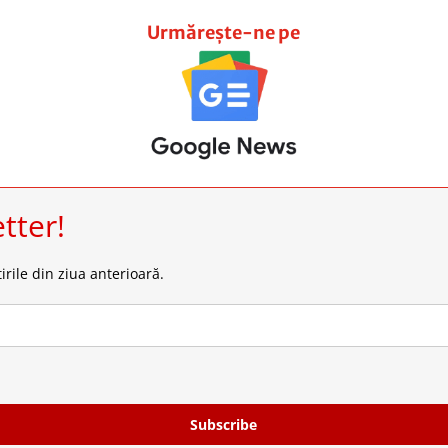
Urmărește-ne pe
tter!
irile din ziua anterioară.
Subscribe