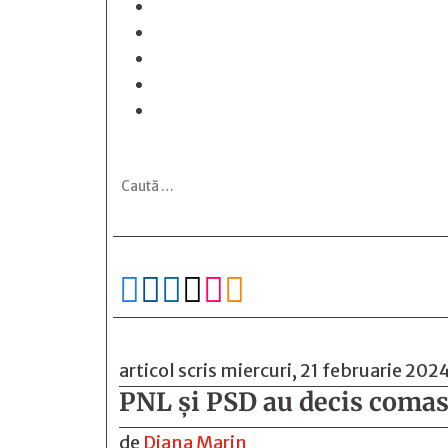






articol scris miercuri, 21 februarie 202
PNL și PSD au decis comas
de
Diana Marin