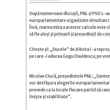
După numeroase discuții, PNL și PSD s-au
europarlamentare organizate simultan cu c
Însă, marea miza a acestor calcule este ci
să fie aleși și primarii și președinții de co
Citește și:
„Ducele” de Albota i-a reproşa
pe care-i aducea Gogu Davidescu; pe vreme
Nicolae Ciucă, președintele PNL: „Suntem 
vor desfăşura alegerile europarlamentare 
prevede ca la locale fiecare partid să can
liniște și stabilitate”.