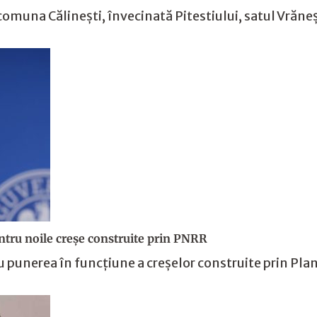
omuna Călinești, învecinată Pitestiului, satul Vrăneș
ntru noile creșe construite prin PNRR
punerea în funcțiune a creșelor construite prin Planu