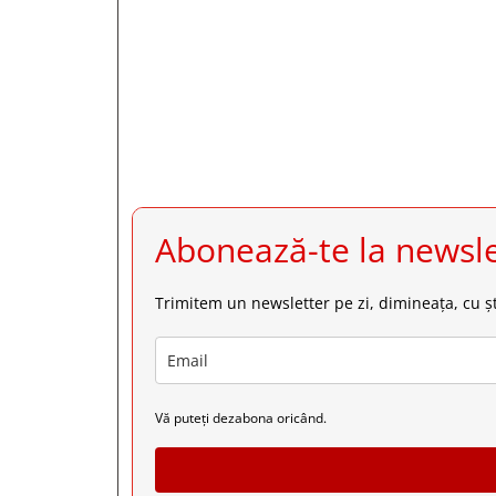







Abonează-te la newsle
Trimitem un newsletter pe zi, dimineața, cu șt
Vă puteți dezabona oricând.