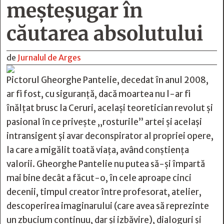
meşteşugar în
căutarea absolutului
de
Jurnalul de Arges
Pictorul Gheorghe Pantelie, decedat în anul 2008,
ar fi fost, cu siguranţă, dacă moartea nu l-ar fi
înălţat brusc la Ceruri, acelaşi teoretician revolut şi
pasional în ce priveşte „rosturile” artei şi acelaşi
intransigent şi avar deconspirator al propriei opere,
la care a migălit toată viaţa, având conştienţa
valorii. Gheorghe Pantelie nu putea să-şi împartă
mai bine decât a făcut-o, în cele aproape cinci
decenii, timpul creator între profesorat, atelier,
descoperirea imaginarului (care avea să reprezinte
un zbucium continuu, dar şi izbăvire), dialoguri şi