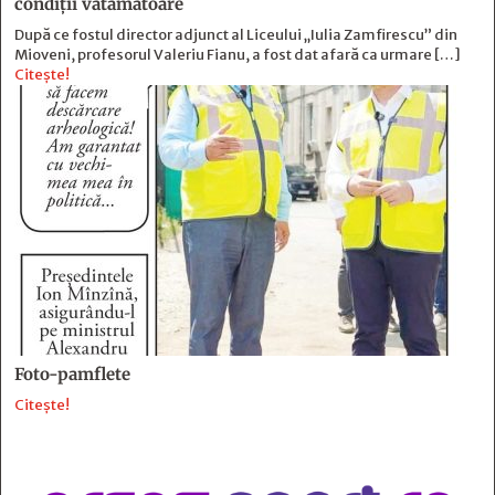
condiții vătămătoare
După ce fostul director adjunct al Liceului „Iulia Zamfirescu” din
Mioveni, profesorul Valeriu Fianu, a fost dat afară ca urmare […]
Citește!
Foto-pamflete
Citește!