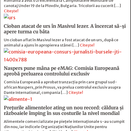
România a avut o zi excelentă la Campionatele Mondiale de
canotaj Under 19 de la Plovdiv, Bulgaria. Tricolorii au cucerit […]
Citește!
Cioban atacat de urs în Masivul Iezer. A încercat să-și
apere turma cu bâta
Un cioban aflat în Masivul Iezer a fost atacat de un urs, după ce
animalul a ajuns în apropierea stânei […]
Citește!
Naspers pune mâna pe eMAG: Comisia Europeană
aprobă preluarea controlului exclusiv
Comisia Europeană a aprobat tranzacția prin care grupul sud-
african Naspers, prin Prosus, va prelua controlul exclusiv asupra
Dante International, compania […]
Citește!
Prețurile alimentelor ating un nou record: căldura și
războaiele împing în sus costurile la nivel mondial
Alimentele comercializate pe piețele internaționale s-au scumpit
din nou, iar indicele Organizației Națiunilor Unite pentru