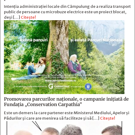
Intenția administrației locale din Câmpulung de a realiza transport
public de persoane cu microbuze electrice este un proiect blocat,
deși […]
Citește!
Promovarea parcurilor naționale, o campanie inițiată de
Fundația „Conservation Carpathia”
Este un demers la care partener este Ministerul Mediului, Apelor și
Pădurilor și care are menirea să faciliteze și să […]
Citește!