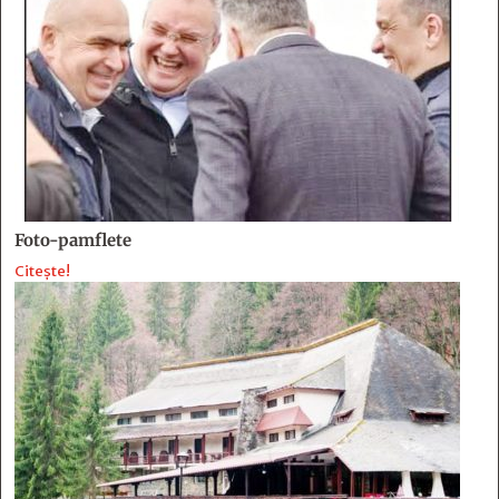
Foto-pamflete
Citește!