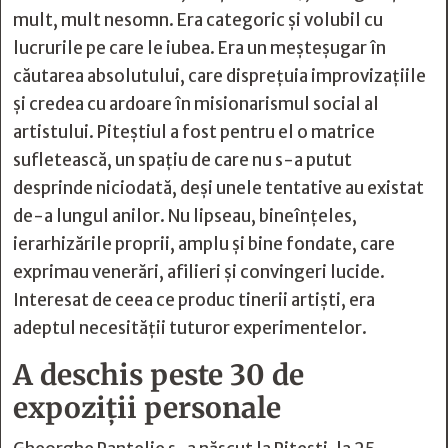
mult, mult nesomn. Era categoric şi volubil cu
lucrurile pe care le iubea. Era un meşteşugar în
căutarea absolutului, care dispreţuia improvizaţiile
şi credea cu ardoare în misionarismul social al
artistului. Piteştiul a fost pentru el o matrice
sufletească, un spaţiu de care nu s-a putut
desprinde niciodată, deşi unele tentative au existat
de-a lungul anilor. Nu lipseau, bineînţeles,
ierarhizările proprii, amplu şi bine fondate, care
exprimau venerări, afilieri şi convingeri lucide.
Interesat de ceea ce produc tinerii artişti, era
adeptul necesităţii tuturor experimentelor.
A deschis peste 30 de
expoziții personale