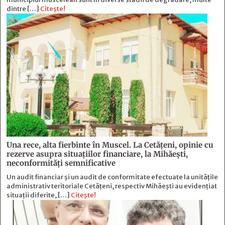
dintre […]
Citește!
Una rece, alta fierbinte în Muscel. La Cetăţeni, opinie cu
rezerve asupra situaţiilor financiare, la Mihăeşti,
neconformităţi semnificative
Un audit financiar și un audit de conformitate efectuate la unitățile
administrativ teritoriale Cetățeni, respectiv Mihăești au evidențiat
situații diferite, […]
Citește!