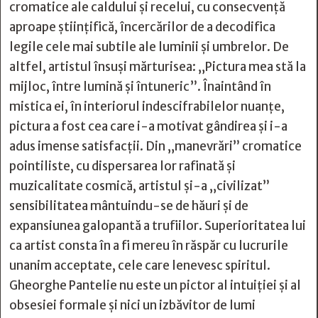
cromatice ale caldului şi recelui, cu consecvenţă
aproape ştiinţifică, încercărilor de a decodifica
legile cele mai subtile ale luminii şi umbrelor. De
altfel, artistul însuşi mărturisea: „Pictura mea stă la
mijloc, între lumină şi întuneric”. Înaintând în
mistica ei, în interiorul indescifrabilelor nuanţe,
pictura a fost cea care i-a motivat gândirea şi i-a
adus imense satisfacţii. Din „manevrări” cromatice
pointiliste, cu dispersarea lor rafinată şi
muzicalitate cosmică, artistul şi-a „civilizat”
sensibilitatea mântuindu-se de hăuri şi de
expansiunea galopantă a trufiilor. Superioritatea lui
ca artist consta în a fi mereu în răspăr cu lucrurile
unanim acceptate, cele care lenevesc spiritul.
Gheorghe Pantelie nu este un pictor al intuiţiei şi al
obsesiei formale şi nici un izbăvitor de lumi