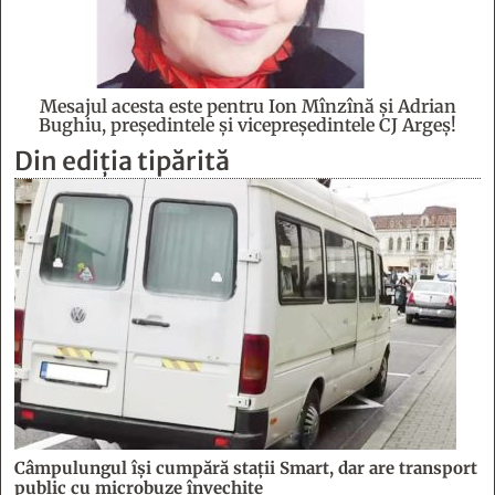
Mesajul acesta este pentru Ion Mînzînă şi Adrian
Bughiu, preşedintele şi vicepreşedintele CJ Argeş!
Din ediția tipărită
Câmpulungul îşi cumpără staţii Smart, dar are transport
public cu microbuze învechite