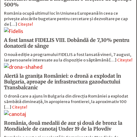
500%
România ocupă ultimul loc în Uniunea Europeană în ceea ce
privește alocările bugetare pentru cercetare și dezvoltare pe cap
de […]
Citește!
A fost lansat FIDELIS VIII. Dobândă de 7,30% pentru
donatorii de sânge
O nouă ediție a programului FIDELIS a fost lansată vineri, 7 august,
iar persoanele interesate au la dispoziție o săptămână […]
Citește!
Alertă la granița României: o dronă a explodat în
Bulgaria, aproape de infrastructura gazoductului
Transbalcanic
O dronă care a ajuns în Bulgaria din direcția României a explodat
sâmbătă dimineață, în apropierea frontierei, la aproximativ 100
[…]
Citește!
România, două medalii de aur și două de bronz la
Mondialele de canotaj Under 19 de la Plovdiv