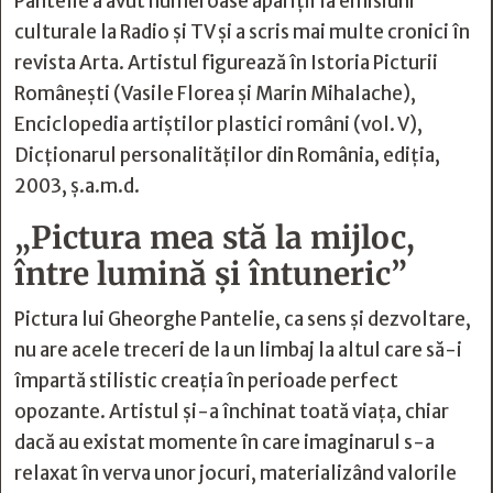
Pantelie a avut numeroase apariţii la emisiuni
culturale la Radio şi TV și a scris mai multe cronici în
revista Arta. Artistul figurează în Istoria Picturii
Româneşti (Vasile Florea şi Marin Mihalache),
Enciclopedia artiştilor plastici români (vol. V),
Dicţionarul personalităţilor din România, ediţia,
2003, ş.a.m.d.
„Pictura mea stă la mijloc,
între lumină şi întuneric”
Pictura lui Gheorghe Pantelie, ca sens şi dezvoltare,
nu are acele treceri de la un limbaj la altul care să-i
împartă stilistic creaţia în perioade perfect
opozante. Artistul şi-a închinat toată viaţa, chiar
dacă au existat momente în care imaginarul s-a
relaxat în verva unor jocuri, materializând valorile