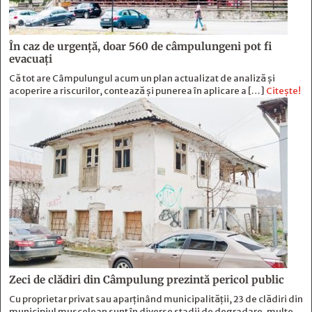
În caz de urgență, doar 560 de câmpulungeni pot fi
evacuați
Că tot are Câmpulungul acum un plan actualizat de analiză și
acoperire a riscurilor, contează și punerea în aplicare a […]
Citește!
Zeci de clădiri din Câmpulung prezintă pericol public
Cu proprietar privat sau aparținând municipalității, 23 de clădiri din
municipiul muscelean sunt în diverse stadii de degradare, multe