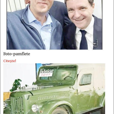
Foto-pamflete
Citește!