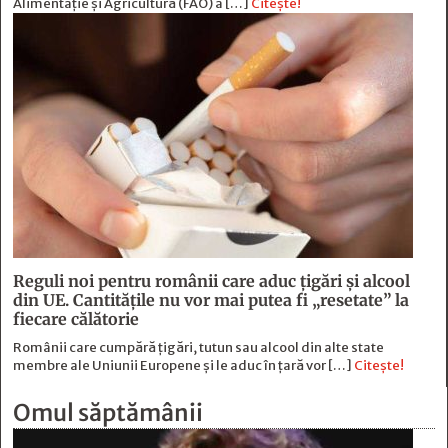
Alimentație și Agricultură (FAO) a […]
Citește!
Reguli noi pentru românii care aduc țigări și alcool
din UE. Cantitățile nu vor mai putea fi „resetate” la
fiecare călătorie
Românii care cumpără țigări, tutun sau alcool din alte state
membre ale Uniunii Europene și le aduc în țară vor […]
Citește!
Omul săptămânii