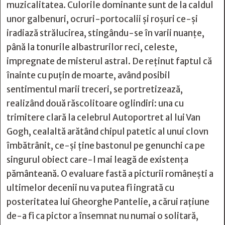
muzicalitatea. Culorile dominante sunt de la caldul
unor galbenuri, ocruri-portocalii şi roşuri ce-şi
iradiază strălucirea, stingându-se în varii nuanţe,
până la tonurile albastrurilor reci, celeste,
impregnate de misterul astral. De reținut faptul că
înainte cu puţin de moarte, având posibil
sentimentul marii treceri, se portretizează,
realizând două răscolitoare oglindiri: una cu
trimitere clară la celebrul Autoportret al lui Van
Gogh, cealaltă arătând chipul patetic al unui clovn
îmbătrânit, ce-şi ţine bastonul pe genunchi ca pe
singurul obiect care-l mai leagă de existenţa
pământeană. O evaluare fastă a picturii româneşti a
ultimelor decenii nu va putea fi ingrată cu
posteritatea lui Gheorghe Pantelie, a cărui raţiune
de-a fi ca pictor a însemnat nu numai o solitară,