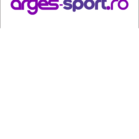
Contact
:
e-mail:
jurnaldearges@gmail.com
Tel: 0248.221.774; 0770.582.356
Contabilitate: 0248.223.271
Whatsapp: 0770.582.356
Redactor șef: Alina Crângeanu;
Redactor șef adj.: Gabriel Lixandru;
Secretar general de redacție: Mari Tudor;
Manager: Cristian Vasile;
Manager adjunct: Gabriel Grigore;
Director economic: Claudia Sima;
Director departament juridic: avocat Daniela Popescu;