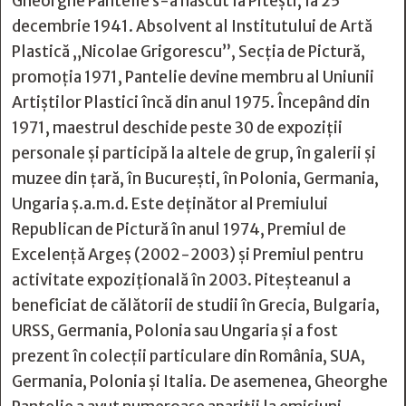
Gheorghe Pantelie s-a născut la Piteşti, la 25
decembrie 1941. Absolvent al Institutului de Artă
Plastică „Nicolae Grigorescu”, Secţia de Pictură,
promoţia 1971, Pantelie devine membru al Uniunii
Artiștilor Plastici încă din anul 1975. Începând din
1971, maestrul deschide peste 30 de expoziţii
personale şi participă la altele de grup, în galerii şi
muzee din ţară, în Bucureşti, în Polonia, Germania,
Ungaria ş.a.m.d. Este deţinător al Premiului
Republican de Pictură în anul 1974, Premiul de
Excelenţă Argeş (2002-2003) și Premiul pentru
activitate expoziţională în 2003. Piteșteanul a
beneficiat de călătorii de studii în Grecia, Bulgaria,
URSS, Germania, Polonia sau Ungaria și a fost
prezent în colecţii particulare din România, SUA,
Germania, Polonia și Italia. De asemenea, Gheorghe