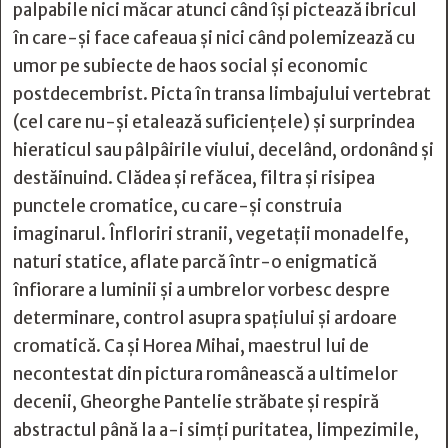
palpabile nici măcar atunci când îşi pictează ibricul
în care-şi face cafeaua şi nici când polemizează cu
umor pe subiecte de haos social şi economic
postdecembrist. Picta în transa limbajului vertebrat
(cel care nu-şi etalează suficienţele) şi surprindea
hieraticul sau pâlpâirile viului, decelând, ordonând şi
destăinuind. Clădea şi refăcea, filtra şi risipea
punctele cromatice, cu care-şi construia
imaginarul. Înfloriri stranii, vegetaţii monadelfe,
naturi statice, aflate parcă într-o enigmatică
înfiorare a luminii şi a umbrelor vorbesc despre
determinare, control asupra spaţiului şi ardoare
cromatică. Ca şi Horea Mihai, maestrul lui de
necontestat din pictura românească a ultimelor
decenii, Gheorghe Pantelie străbate şi respiră
abstractul până la a-i simţi puritatea, limpezimile,