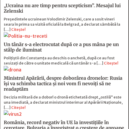
„Ucraina nu are timp pentru scepticism”. Mesajul lui
Zelenski
Preşedintele ucrainean Volodimir Zelenski, care a sosit vineri
seara în prima sa vizită oficială la Belgrad, a declarat sâmbătă la
[…]
Citește!
Un tânăr s-a electrocutat după ce a pus mâna pe un
stâlp de iluminat
Poliţiştii din Constamţa au deschis o anchetă, după ce au fost
sesizaţi de către o unitate medicală că un tânăr s-a […]
Citește!
Ministrul Apărării, despre doborârea dronelor: Rusia
îşi va schimba tactica şi noi vom fi nevoiţi să ne
readaptăm
Decizia militară de a doborî o dronă etichetată drept „ostilă” este
una imediată, a declarat ministrul interimar al Apărării Naţionale,
[…]
Citește!
România, record negativ în UE la investițiile în
cercetare. Bulgaria a înregistrat o creștere de aproape