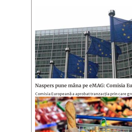
Naspers pune mâna pe eMAG: Comisia Eur
Comisia Europeană a aprobat tranzacția prin care gr