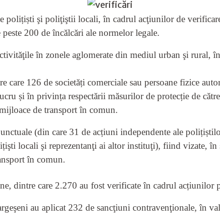
polițiști şi poliţiştii locali, în cadrul acţiunilor de verifica
e peste 200 de încălcări ale normelor legale.
activităţile în zonele aglomerate din mediul urban şi rural, 
ntre care 126 de societăți comerciale sau persoane fizice autor
ucru și în privința respectării măsurilor de protecție de căt
6 mijloace de transport în comun.
nctuale (din care 31 de acțiuni independente ale polițiștilor,
işti locali şi reprezentanţi ai altor instituţi), fiind vizate, 
ransport în comun.
ane, dintre care 2.270 au fost verificate în cadrul acțiunilor
 argeşeni au aplicat 232 de sancţiuni contravenţionale, în va