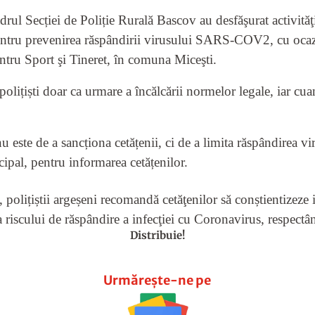
drul Secției de Poliție Rurală Bascov au desfăşurat activităţ
 pentru prevenirea răspândirii virusului SARS-COV2, cu ocaz
ntru Sport şi Tineret, în comuna Miceşti.
polițiști doar ca urmare a încălcării normelor legale, iar cua
 nu este de a sancționa cetățenii, ci de a limita răspândirea v
incipal, pentru informarea cetățenilor.
, polițiștii argeșeni recomandă cetăţenilor să conștientizeze 
 riscului de răspândire a infecţiei cu Coronavirus, respectâ
Distribuie!
Urmărește-ne pe