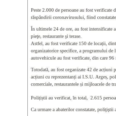
Peste 2.000 de persoane au fost verificate de 
răspândirii coronavirusului, fiind constatat
În ultimele 24 de ore, au fost intensificate 
pieţe, restaurante şi terase.
Astfel, au fost verificate 150 de locații, di
organizatorice specifice, a programului de l
autovehicule au fost verificate, din care 9
Totodată, au fost organizate 42 de acțiuni pu
acțiuni cu reprezentanți ai I.S.U. Argeș, poliț
comerciale, restaurantele și mijloacele de t
Polițiștii au verificat, în total, 2.615 perso
Ca urmare a abaterilor constatate, poliţiştii