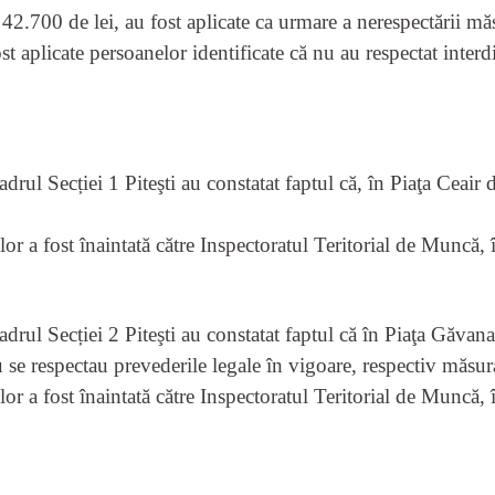
 42.700 de lei, au fost aplicate ca urmare a nerespectării măs
t aplicate persoanelor identificate că nu au respectat interdi
cadrul Secției 1 Piteşti au constatat faptul că, în Piaţa Ceair
or a fost înaintată către Inspectoratul Teritorial de Muncă,
cadrul Secției 2 Piteşti au constatat faptul că în Piaţa Găvana
se respectau prevederile legale în vigoare, respectiv măsura 
or a fost înaintată către Inspectoratul Teritorial de Muncă,