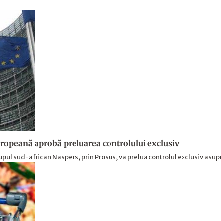
opeană aprobă preluarea controlului exclusiv
upul sud-african Naspers, prin Prosus, va prelua controlul exclusiv asu