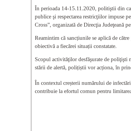
În perioada 14-15.11.2020, politiştii din ca
publice şi respectarea restricţiilor impuse
Cross”, organizată de Direcţia Judeţeană pe
Reamintim că sancțiunile se aplică de către 
obiectivă a fiecărei situații constatate.
Scopul activităţilor desfăşurate de poliţişti
stării de alertă, polițiștii vor acționa, în pr
În contextul creșterii numărului de infectări
contribuie la efortul comun pentru limitarea






