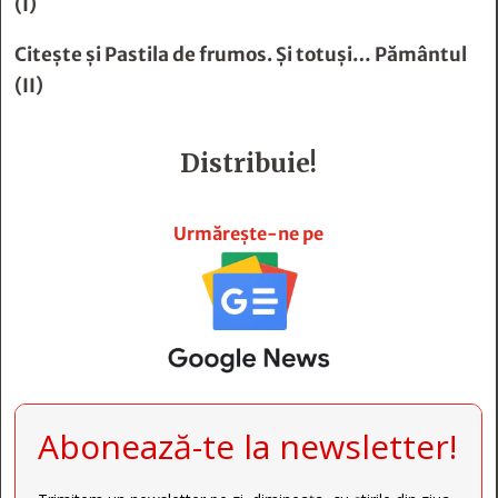
(I)
Citește și
Pastila de frumos. Şi totuşi… Pământul
(II)
Distribuie!







Urmărește-ne pe
Abonează-te la newsletter!