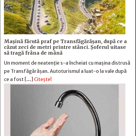
Mașină făcută praf pe Transfăgărășan, după ce a
căzut zeci de metri printre stânci. Șoferul uitase
să tragă frâna de mână
Un moment de neatenție s-a încheiat cu mașina distrusă
pe Transfăgărășan. Autoturismul a luat-o la vale după
ce a fost […]
Citește!