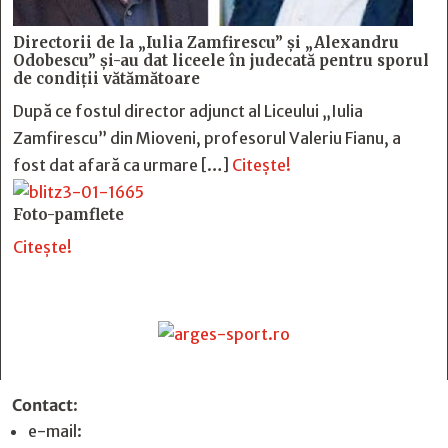
Directorii de la „Iulia Zamfirescu” și „Alexandru
Odobescu” și-au dat liceele în judecată pentru sporul
de condiții vătămătoare
După ce fostul director adjunct al Liceului „Iulia
Zamfirescu” din Mioveni, profesorul Valeriu Fianu, a
fost dat afară ca urmare […]
Citește!
Foto-pamflete
Citește!
Contact
:
e-mail:
jurnaldearges@gmail.com