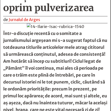
oprim pulverizarea
de
Jurnalul de Arges
Într-o discuție recentă cu o somitate a
jurnalismului argeșean mi s-a sugerat faptul că nu
totdeauna titlurile articolelor mele atrag cititorul
să urmărească conținutul, adesea de consistență!
Am hotărât să încep cu subtitluri! Ciclul legat de
„Pământ” îl voi continua, mai ales că perioada pe
care o trăim este plină de întrebări, pe care în
decursul istoriei ni le tot punem, ciclic, căutând să
le ordonăm prioritățile: precum în prezent, pe
primul loc apărarea; de acord, mai sunt și altele, eu
aș așeza, dacă nu înaintea tuturor, măcar la același
nivel, hrana, care ne este vital necesară zi de zi!