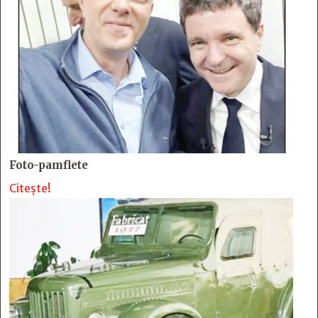
Foto-pamflete
Citește!