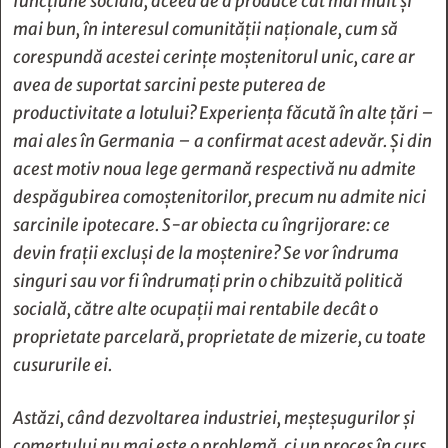
funcțiune socială, aceea de a produce cât mai mult și
mai bun, în interesul comunității naționale, cum să
corespundă acestei cerințe moștenitorul unic, care ar
avea de suportat sarcini peste puterea de
productivitate a lotului? Experiența făcută în alte țări –
mai ales în Germania – a confirmat acest adevăr. Și din
acest motiv noua lege germană respectivă nu admite
despăgubirea comoștenitorilor, precum nu admite nici
sarcinile ipotecare. S-ar obiecta cu îngrijorare: ce
devin frații excluși de la moștenire? Se vor îndruma
singuri sau vor fi îndrumați prin o chibzuită politică
socială, către alte ocupații mai rentabile decât o
proprietate parcelară, proprietate de mizerie, cu toate
cusururile ei.
Astăzi, când dezvoltarea industriei, meșteșugurilor și
comerțului nu mai este o problemă, ci un proces în curs