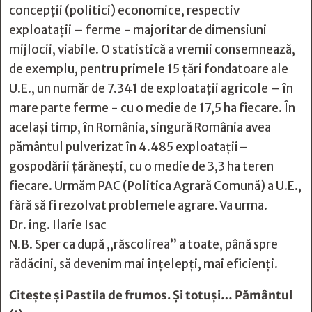
concepții (politici) economice, respectiv
exploatații – ferme - majoritar de dimensiuni
mijlocii, viabile. O statistică a vremii consemnează,
de exemplu, pentru primele 15 țări fondatoare ale
U.E., un număr de 7.341 de exploatații agricole – în
mare parte ferme - cu o medie de 17,5 ha fiecare. În
același timp, în România, singură România avea
pământul pulverizat în 4.485 exploatații–
gospodării țărănești, cu o medie de 3,3 ha teren
fiecare. Urmăm PAC (Politica Agrară Comună) a U.E.,
fără să fi rezolvat problemele agrare. Va urma.
Dr. ing. Ilarie Isac
N.B. Sper ca după „răscolirea” a toate, până spre
rădăcini, să devenim mai înțelepți, mai eficienți.
Citește și
Pastila de frumos. Şi totuşi… Pământul