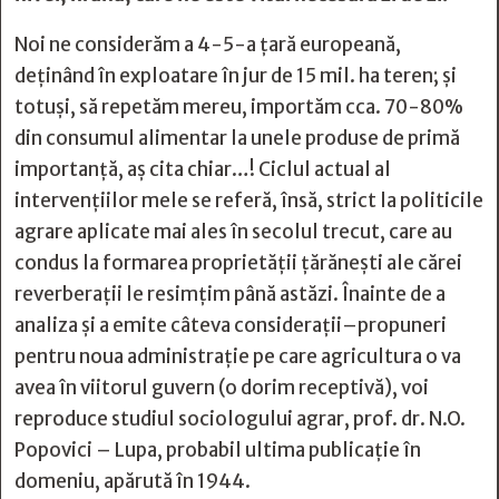
Noi ne considerăm a 4-5-a țară europeană,
deținând în exploatare în jur de 15 mil. ha teren; și
totuși, să repetăm mereu, importăm cca. 70-80%
din consumul alimentar la unele produse de primă
importanță, aș cita chiar…! Ciclul actual al
intervențiilor mele se referă, însă, strict la politicile
agrare aplicate mai ales în secolul trecut, care au
condus la formarea proprietății țărănești ale cărei
reverberații le resimțim până astăzi. Înainte de a
analiza și a emite câteva considerații–propuneri
pentru noua administrație pe care agricultura o va
avea în viitorul guvern (o dorim receptivă), voi
reproduce studiul sociologului agrar, prof. dr. N.O.
Popovici – Lupa, probabil ultima publicație în
domeniu, apărută în 1944.