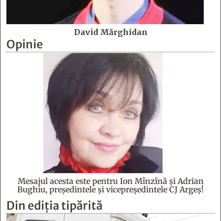
David Mărghidan
Opinie
Mesajul acesta este pentru Ion Mînzînă şi Adrian
Bughiu, preşedintele şi vicepreşedintele CJ Argeş!
Din ediția tipărită