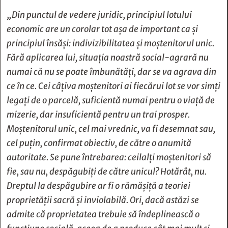
„Din punctul de vedere juridic, principiul lotului
economic are un corolar tot așa de important ca și
principiul însăși: indivizibilitatea și moștenitorul unic.
Fără aplicarea lui, situația noastră social-agrară nu
numai că nu se poate îmbunătăți, dar se va agrava din
ce în ce. Cei câțiva moștenitori ai fiecărui lot se vor simți
legați de o parcelă, suficientă numai pentru o viață de
mizerie, dar insuficientă pentru un trai prosper.
Moștenitorul unic, cel mai vrednic, va fi desemnat sau,
cel puțin, confirmat obiectiv, de către o anumită
autoritate. Se pune întrebarea: ceilalți moștenitori să
fie, sau nu, despăgubiți de către unicul? Hotărât, nu.
Dreptul la despăgubire ar fi o rămășiță a teoriei
proprietății sacră și inviolabilă. Ori, dacă astăzi se
admite că proprietatea trebuie să îndeplinească o