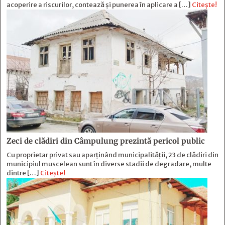
acoperire a riscurilor, contează și punerea în aplicare a […]
Citește!
Zeci de clădiri din Câmpulung prezintă pericol public
Cu proprietar privat sau aparținând municipalității, 23 de clădiri din
municipiul muscelean sunt în diverse stadii de degradare, multe
dintre […]
Citește!