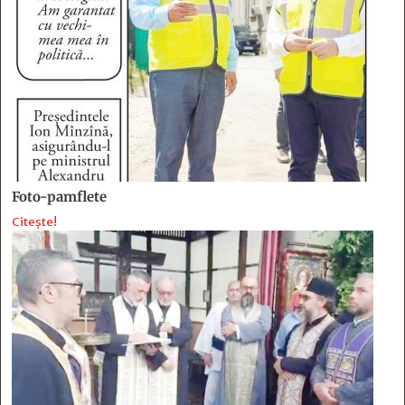
Foto-pamflete
Citește!