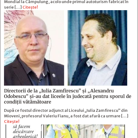
Mondial la Câmpulung, acolo unde primul autoturism fabricat în
serie […]
Citește!
Directorii de la „Iulia Zamfirescu” și „Alexandru
Odobescu” și-au dat liceele în judecată pentru sporul de
condiții vătămătoare
După ce fostul director adjunct al Liceului „Iulia Zamfirescu” din
Mioveni, profesorul Valeriu Fianu, a fost dat afară ca urmare […]
Citește!