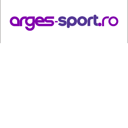
Contact
:
e-mail:
jurnaldearges@gmail.com
Tel: 0248.221.774; 0770.582.356
Contabilitate: 0248.223.271
Whatsapp: 0770.582.356
Redactor șef: Alina Crângeanu;
Redactor șef adj.: Gabriel Lixandru;
Secretar general de redacție: Mari Tudor;
Manager: Cristian Vasile;
Manager adjunct: Gabriel Grigore;
Director economic: Claudia Sima;