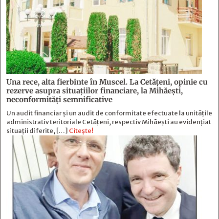
Una rece, alta fierbinte în Muscel. La Cetăţeni, opinie cu
rezerve asupra situaţiilor financiare, la Mihăeşti,
neconformităţi semnificative
Un audit financiar și un audit de conformitate efectuate la unitățile
administrativ teritoriale Cetățeni, respectiv Mihăești au evidențiat
situații diferite, […]
Citește!