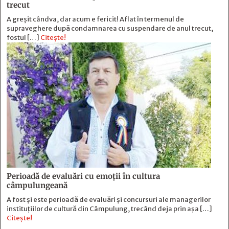
trecut
A greșit cândva, dar acum e fericit! Aflat în termenul de
supraveghere după condamnarea cu suspendare de anul trecut,
fostul […]
Citește!
Perioadă de evaluări cu emoţii în cultura
câmpulungeană
A fost și este perioadă de evaluări și concursuri ale managerilor
instituțiilor de cultură din Câmpulung, trecând deja prin așa […]
Citește!