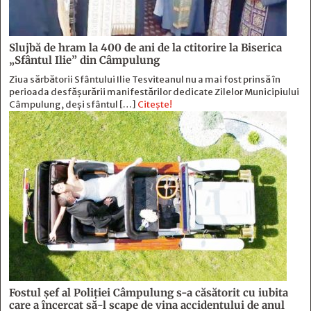
Slujbă de hram la 400 de ani de la ctitorire la Biserica
„Sfântul Ilie” din Câmpulung
Ziua sărbătorii Sfântului Ilie Tesviteanul nu a mai fost prinsă în
perioada desfășurării manifestărilor dedicate Zilelor Municipiului
Câmpulung, deși sfântul […]
Citește!
Fostul şef al Poliţiei Câmpulung s-a căsătorit cu iubita
care a încercat să-l scape de vina accidentului de anul