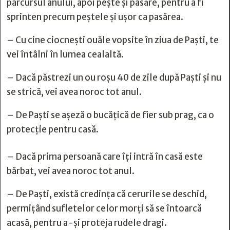
parcursul anului, apoi peşte şi pasăre, pentru a fi
sprinten precum peştele şi uşor ca pasărea.
– Cu cine ciocneşti ouăle vopsite în ziua de Paşti, te
vei întâlni în lumea cealaltă.
– Dacă păstrezi un ou roşu 40 de zile după Paşti şi nu
se strică, vei avea noroc tot anul.
– De Paşti se aşeză o bucăţică de fier sub prag, ca o
protecţie pentru casă.
– Dacă prima persoană care îţi intră în casă este
bărbat, vei avea noroc tot anul.
– De Paşti, există credinţa că cerurile se deschid,
permiţând sufletelor celor morţi să se întoarcă
acasă, pentru a-şi proteja rudele dragi.