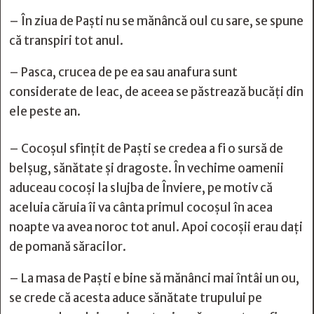
– În ziua de Paşti nu se mănâncă oul cu sare, se spune
că transpiri tot anul.
– Pasca, crucea de pe ea sau anafura sunt
considerate de leac, de aceea se păstrează bucăţi din
ele peste an.
– Cocoşul sfinţit de Paşti se credea a fi o sursă de
belşug, sănătate şi dragoste. În vechime oamenii
aduceau cocoşi la slujba de Înviere, pe motiv că
aceluia căruia îi va cânta primul cocoşul în acea
noapte va avea noroc tot anul. Apoi cocoşii erau daţi
de pomană săracilor.
– La masa de Paşti e bine să mănânci mai întâi un ou,
se crede că acesta aduce sănătate trupului pe