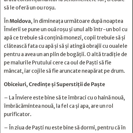
să le oferă un ou roşu.
În
Moldova
, în dimineaţa următoare după noaptea
Învierii se pune un ouă roşu şi unul alb într-un bol cu
apă ce trebuie să conţină monezi, copii trebuie să şi
clătească fata cu apă şi să şi atingă obrajii cu oualele
pentru a avea un an plin de bogăţii. O altă tradiţie de
pe malurile Prutului cere ca oul de Paşti să fie
mâncat, iar cojile să fie aruncate neapărat pe drum.
Obiceiuri, Credințe și Superstiții de Paște
– La Înviere este bine să te îmbraci cu o haină nouă,
îmbrăcămintea nouă, la fel ca şi apa, are un rol
purificator.
– În ziua de Paşti nu este bine să dormi, pentru că în