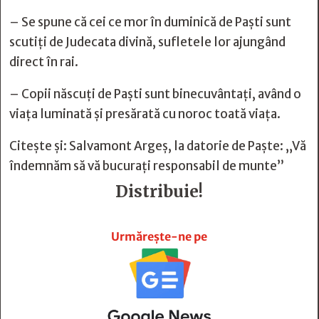
– Se spune că cei ce mor în duminică de Paşti sunt
scutiţi de Judecata divină, sufletele lor ajungând
direct în rai.
– Copii născuţi de Paşti sunt binecuvântaţi, având o
viaţa luminată şi presărată cu noroc toată viaţa.
Citește și:
Salvamont Argeș, la datorie de Paște: „Vă
îndemnăm să vă bucurați responsabil de munte”
Distribuie!







Urmărește-ne pe