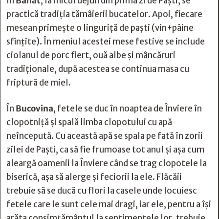
În
Banat
, la micul dejun din prima zi de Paşti, se
practică tradiţia tămâierii bucatelor. Apoi, fiecare
mesean primeşte o linguriţă de paşti (vin+pâine
sfinţite). În meniul acestei mese festive se include
ciolanul de porc fiert, ouă albe şi mâncăruri
tradiţionale, după acestea se continua masa cu
friptură de miel.
În
Bucovina
, fetele se duc în noaptea de Înviere în
clopotniţă şi spală limba clopotului cu apă
neîncepută. Cu această apă se spala pe fată în zorii
zilei de Paşti, ca să fie frumoase tot anul şi aşa cum
aleargă oamenii la Înviere când se trag clopotele la
biserică, aşa să alerge şi feciorii la ele. Flăcăii
trebuie să se ducă cu flori la casele unde locuiesc
fetele care le sunt cele mai dragi, iar ele, pentru a îşi
arăta consimţământul la sentimentele lor, trebuie