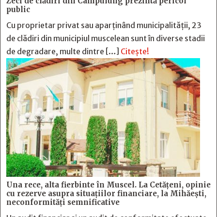
Zeci de clădiri din Câmpulung prezintă pericol
public
Cu proprietar privat sau aparținând municipalității, 23
de clădiri din municipiul muscelean sunt în diverse stadii
de degradare, multe dintre […]
Citește!
Una rece, alta fierbinte în Muscel. La Cetăţeni, opinie
cu rezerve asupra situaţiilor financiare, la Mihăeşti,
neconformităţi semnificative