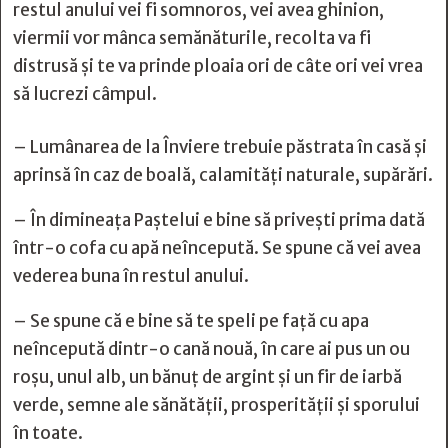
restul anului vei fi somnoros, vei avea ghinion,
viermii vor mânca semănăturile, recolta va fi
distrusă şi te va prinde ploaia ori de câte ori vei vrea
să lucrezi câmpul.
– Lumânarea de la Înviere trebuie păstrata în casă şi
aprinsă în caz de boală, calamităţi naturale, supărări.
– În dimineaţa Paştelui e bine să priveşti prima dată
într-o cofa cu apă neîncepută. Se spune că vei avea
vederea buna în restul anului.
– Se spune că e bine să te speli pe faţă cu apa
neîncepută dintr-o cană nouă, în care ai pus un ou
roşu, unul alb, un bănuţ de argint şi un fir de iarbă
verde, semne ale sănătăţii, prosperităţii şi sporului
în toate.