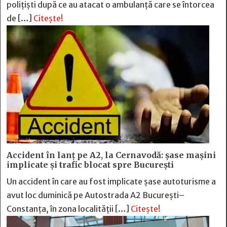
polițiști după ce au atacat o ambulanță care se întorcea
de […]
Citește!
Accident în lanț pe A2, la Cernavodă: șase mașini
implicate și trafic blocat spre București
Un accident în care au fost implicate șase autoturisme a
avut loc duminică pe Autostrada A2 București–
Constanța, în zona localității […]
Citește!