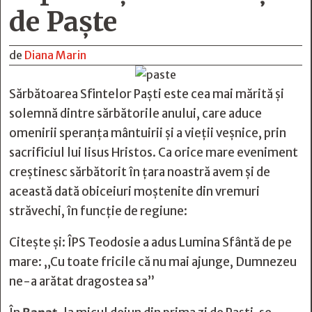
de Paște
de
Diana Marin
Sărbătoarea Sfintelor Paști este cea mai mărită şi
solemnă dintre sărbătorile anului, care aduce
omenirii speranţa mântuirii şi a vieţii veşnice, prin
sacrificiul lui Iisus Hristos. Ca orice mare eveniment
creștinesc sărbătorit în țara noastră avem și de
această dată obiceiuri moștenite din vremuri
străvechi, în funcție de regiune:
Citește și:
ÎPS Teodosie a adus Lumina Sfântă de pe
mare: „Cu toate fricile că nu mai ajunge, Dumnezeu
ne-a arătat dragostea sa”