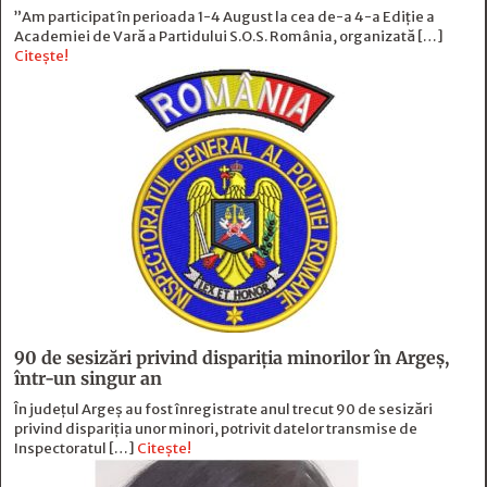
”Am participat în perioada 1-4 August la cea de-a 4-a Ediție a
Academiei de Vară a Partidului S.O.S. România, organizată […]
Citește!
90 de sesizări privind dispariţia minorilor în Argeş,
într-un singur an
În județul Argeș au fost înregistrate anul trecut 90 de sesizări
privind dispariția unor minori, potrivit datelor transmise de
Inspectoratul […]
Citește!