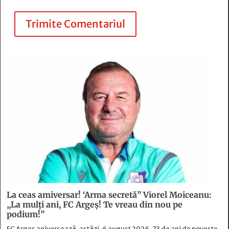
Trimite Comentariul
La ceas amiversar! ‘Arma secretă” Viorel Moiceanu:
„La mulți ani, FC Argeș! Te vreau din nou pe
podium!”
FC Argeș aniversează, astăzi, 6 august 2026, 73 de ani de poveste.