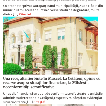
Cu proprietar privat sau aparținând municipalității, 23 de clădiri din
municipiul muscelean sunt în diverse stadii de degradare, multe
dintre […]
Citește!
Una rece, alta fierbinte în Muscel. La Cetăţeni, opinie cu
rezerve asupra situaţiilor financiare, la Mihăeşti,
neconformităţi semnificative
Un audit financiar și un audit de conformitate efectuate la unitățile
administrativ teritoriale Cetățeni, respectiv Mihăești au evidențiat
situații diferite, […]
Citește!