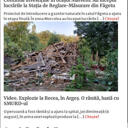
Continuă investiţiile în oraşul Mioveni! Au început
lucrările la Staţia de Reglare-Măsurare din Făgetu
Proiectul de introducere a gazelor naturale în satul Făgetu a ajuns
în etapa finală. În zona Morcolea au început lucrările […]
Citește!
Video. Explozie la Recea, în Argeș. O rănită, luată cu
SMURD-ul
O persoană a fost rănită şi a ajuns la spital, joi dimineaţă (6
august), în urma unei explozii produse la […]
Citește!