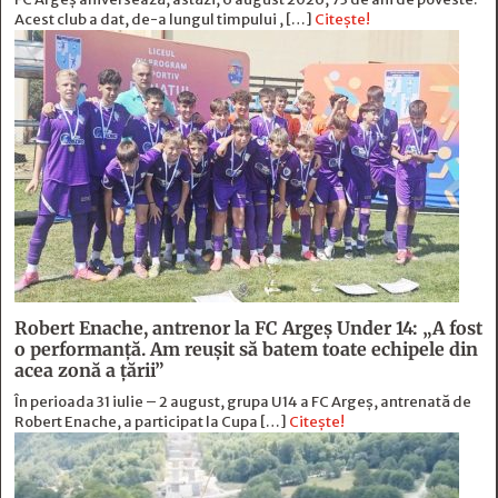
Acest club a dat, de-a lungul timpului , […]
Citește!
Robert Enache, antrenor la FC Argeş Under 14: „A fost
o performanţă. Am reuşit să batem toate echipele din
acea zonă a ţării”
În perioada 31 iulie – 2 august, grupa U14 a FC Argeș, antrenată de
Robert Enache, a participat la Cupa […]
Citește!