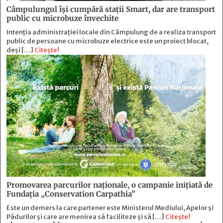
Câmpulungul îşi cumpără staţii Smart, dar are transport
public cu microbuze învechite
Intenția administrației locale din Câmpulung de a realiza transport
public de persoane cu microbuze electrice este un proiect blocat,
deși […]
Citește!
Promovarea parcurilor naționale, o campanie inițiată de
Fundația „Conservation Carpathia”
Este un demers la care partener este Ministerul Mediului, Apelor și
Pădurilor și care are menirea să faciliteze și să […]
Citește!