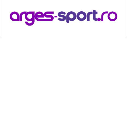
Contact
:
e-mail:
jurnaldearges@gmail.com
Tel: 0248.221.774; 0770.582.356
Contabilitate: 0248.223.271
Whatsapp: 0770.582.356
Redactor șef: Alina Crângeanu;
Redactor șef adj.: Gabriel Lixandru;
Secretar general de redacție: Mari Tudor;
Manager: Cristian Vasile;
Manager adjunct: Gabriel Grigore;
Director economic: Claudia Sima;
Director departament juridic: avocat Daniela Popescu;