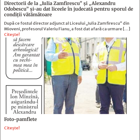
Directorii de la „Iulia Zamfirescu” și „Alexandru
Odobescu” și-au dat liceele în judecată pentru sporul de
condiții vătămătoare
După ce fostul director adjunct al Liceului „Iulia Zamfirescu” din
Mioveni, profesorul Valeriu Fianu, a fost dat afară ca urmare […]
Citește!
Foto-pamflete
Citește!