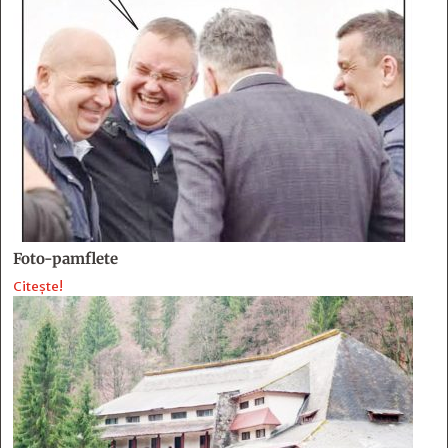
Foto-pamflete
Citește!