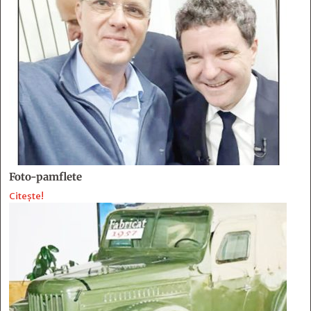
Foto-pamflete
Citește!