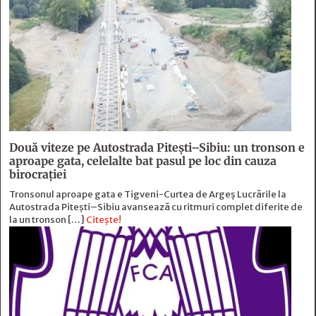
Două viteze pe Autostrada Piteşti–Sibiu: un tronson e
aproape gata, celelalte bat pasul pe loc din cauza
birocraţiei
Tronsonul aproape gata e Tigveni-Curtea de Argeș Lucrările la
Autostrada Pitești–Sibiu avansează cu ritmuri complet diferite de
la un tronson […]
Citește!