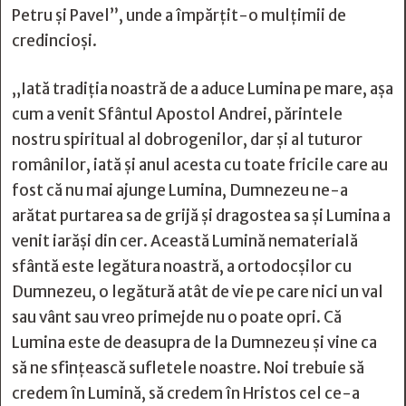
Petru și Pavel”, unde a împărțit-o mulțimii de
credincioși.
„Iată tradiţia noastră de a aduce Lumina pe mare, aşa
cum a venit Sfântul Apostol Andrei, părintele
nostru spiritual al dobrogenilor, dar şi al tuturor
românilor, iată şi anul acesta cu toate fricile care au
fost că nu mai ajunge Lumina, Dumnezeu ne-a
arătat purtarea sa de grijă şi dragostea sa şi Lumina a
venit iarăşi din cer. Această Lumină nematerială
sfântă este legătura noastră, a ortodocşilor cu
Dumnezeu, o legătură atât de vie pe care nici un val
sau vânt sau vreo primejde nu o poate opri. Că
Lumina este de deasupra de la Dumnezeu şi vine ca
să ne sfinţească sufletele noastre. Noi trebuie să
credem în Lumină, să credem în Hristos cel ce-a