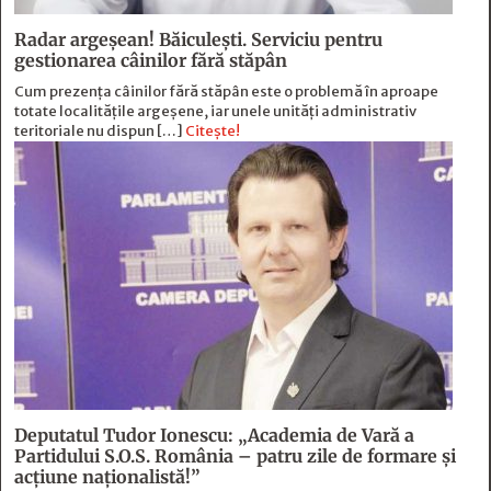
Radar argeșean! Băiculeşti. Serviciu pentru
gestionarea câinilor fără stăpân
Cum prezența câinilor fără stăpân este o problemă în aproape
totate localitățile argeșene, iar unele unități administrativ
teritoriale nu dispun […]
Citește!
Deputatul Tudor Ionescu: „Academia de Vară a
Partidului S.O.S. România – patru zile de formare şi
acţiune naţionalistă!”