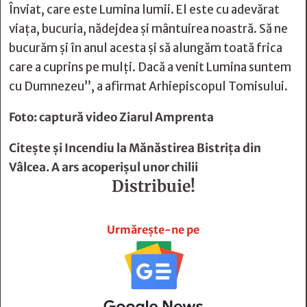
Înviat, care este Lumina lumii. El este cu adevărat
viaţa, bucuria, nădejdea şi mântuirea noastră. Să ne
bucurăm şi în anul acesta şi să alungăm toată frica
care a cuprins pe mulţi. Dacă a venit Lumina suntem
cu Dumnezeu”, a afirmat Arhiepiscopul Tomisului.
Foto: captură video
Ziarul Amprenta
Citește și
Incendiu la Mănăstirea Bistriţa din
Vâlcea. A ars acoperișul unor chilii
Distribuie!







Urmărește-ne pe