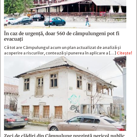
În caz de urgență, doar 560 de câmpulungeni pot fi
evacuați
Că tot are Câmpulungul acum un plan actualizat de analiză și
acoperire a riscurilor, contează și punerea în aplicare a […]
Citește!
Zeci de clădiri din Câmpulung prezintă pericol public