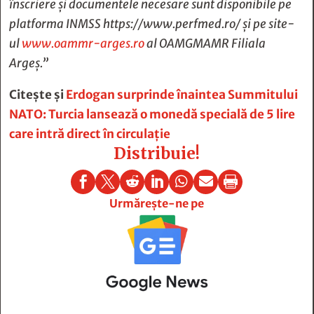
înscriere și documentele necesare sunt disponibile pe
platforma INMSS https://www.perfmed.ro/ și pe site-
ul
www.oammr-arges.ro
al OAMGMAMR Filiala
Argeș.”
Citește și
Erdogan surprinde înaintea Summitului
NATO: Turcia lansează o monedă specială de 5 lire
care intră direct în circulație
Distribuie!







Urmărește-ne pe