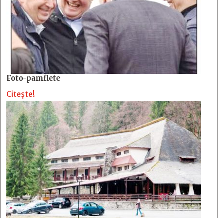
Foto-pamflete
Citește!