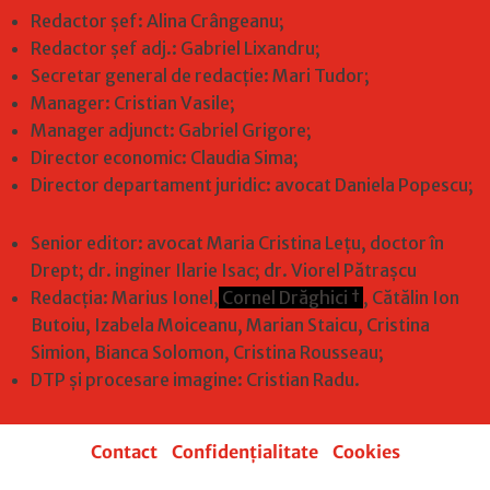
Redactor șef: Alina Crângeanu;
Redactor șef adj.: Gabriel Lixandru;
Secretar general de redacție: Mari Tudor;
Manager: Cristian Vasile;
Manager adjunct: Gabriel Grigore;
Director economic: Claudia Sima;
Director departament juridic: avocat Daniela Popescu;
Senior editor: avocat Maria Cristina Leţu, doctor în
Drept; dr. inginer Ilarie Isac; dr. Viorel Pătrașcu
Redacţia: Marius Ionel,
Cornel Drăghici †
, Cătălin Ion
Butoiu, Izabela Moiceanu, Marian Staicu, Cristina
Simion, Bianca Solomon, Cristina Rousseau;
DTP și procesare imagine: Cristian Radu.
Contact
|
Confidențialitate
|
Cookies