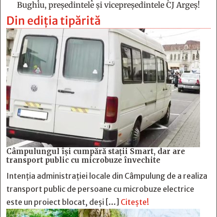
Bughiu, preşedintele şi vicepreşedintele CJ Argeş!
Din ediția tipărită
Câmpulungul îşi cumpără staţii Smart, dar are
transport public cu microbuze învechite
Intenția administrației locale din Câmpulung de a realiza
transport public de persoane cu microbuze electrice
este un proiect blocat, deși […]
Citește!