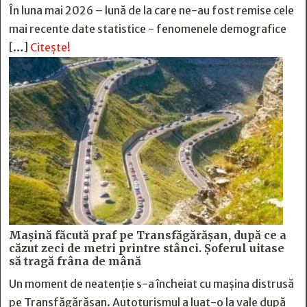
În luna mai 2026 – lună de la care ne-au fost remise cele
mai recente date statistice - fenomenele demografice
[…]
Citește!
Mașină făcută praf pe Transfăgărășan, după ce a
căzut zeci de metri printre stânci. Șoferul uitase
să tragă frâna de mână
Un moment de neatenție s-a încheiat cu mașina distrusă
pe Transfăgărășan. Autoturismul a luat-o la vale după