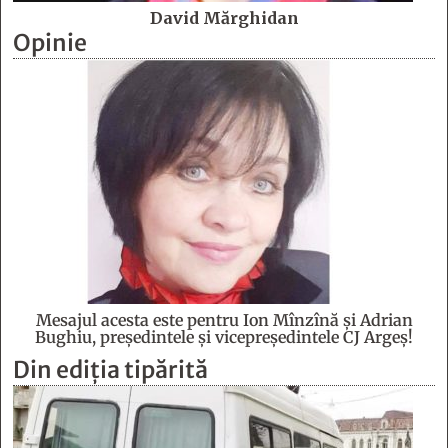
David Mărghidan
Opinie
Mesajul acesta este pentru Ion Mînzînă şi Adrian
Bughiu, preşedintele şi vicepreşedintele CJ Argeş!
Din ediția tipărită