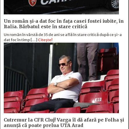
Un român și-a dat foc în fața casei fostei iubite, în
Italia. Bărbatul este în stare critică
Un român în vârstă de 35 de ani se află în stare critică după ce și-a
dat foc în timp […]
Citește!
Cutremur la CFR Cluj! Varga îl dă afară pe Folha și
anunță că poate prelua UTA Arad