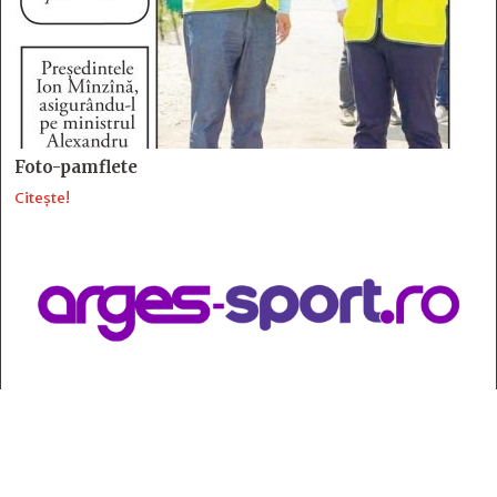
Foto-pamflete
Citește!
Contact
:
e-mail:
jurnaldearges@gmail.com
Tel: 0248.221.774; 0770.582.356