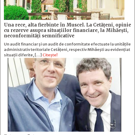
Una rece, alta fierbinte în Muscel. La Cetăţeni, opinie
cu rezerve asupra situaţiilor financiare, la Mihăeşti,
neconformităţi semnificative
Un audit financiar și un audit de conformitate efectuate la unitățile
administrativ teritoriale Cetățeni, respectiv Mihăești au evidențiat
situații diferite, […]
Citește!