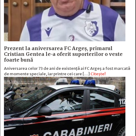
Prezent la aniversarea FC Argeș, primarul
Cristian Gentea le-a oferit suporterilor o veste
foarte bună
Aniversarea celor 73 de ani de existență ai FC Argeș a fost marcată
de momente speciale, iar printre cei care […]
Citește!