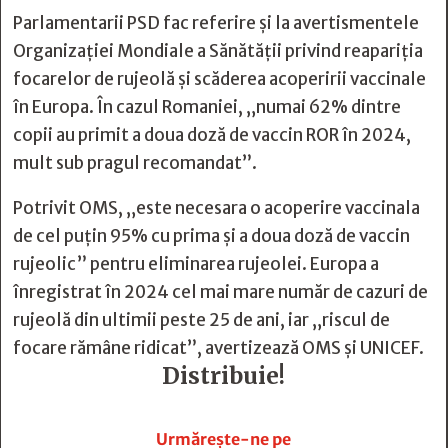
Parlamentarii PSD fac referire și la avertismentele
Organizației Mondiale a Sănătății privind reapariția
focarelor de rujeolă și scăderea acoperirii vaccinale
în Europa. În cazul Romaniei, „numai 62% dintre
copii au primit a doua doză de vaccin ROR în 2024,
mult sub pragul recomandat”.
Potrivit OMS, „este necesara o acoperire vaccinala
de cel puțin 95% cu prima și a doua doză de vaccin
rujeolic” pentru eliminarea rujeolei. Europa a
înregistrat în 2024 cel mai mare număr de cazuri de
rujeolă din ultimii peste 25 de ani, iar „riscul de
focare rămâne ridicat”, avertizează OMS și UNICEF.
Distribuie!







Urmărește-ne pe