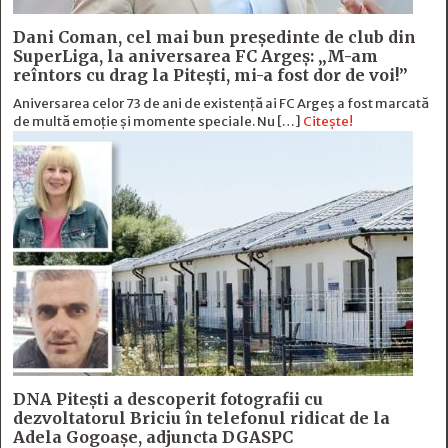
Dani Coman, cel mai bun preşedinte de club din
SuperLiga, la aniversarea FC Argeş: „M-am
reîntors cu drag la Piteşti, mi-a fost dor de voi!”
Aniversarea celor 73 de ani de existență ai FC Argeș a fost marcată
de multă emoție şi momente speciale. Nu […]
Citește!
DNA Piteşti a descoperit fotografii cu
dezvoltatorul Briciu în telefonul ridicat de la
Adela Gogoaşe, adjuncta DGASPC