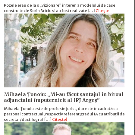
Pozele erau de la o „vizionare” în teren a modelului de case
construite de Sorin Briciu şi au fost realizate […]
Citește!
Mihaela Ţonoiu: „Mi-au făcut şantajul în biroul
adjunctului împuternicit al IPJ Argeş”
Mihaela Ţonoiu este de profesie jurist, dar este încadrată ca
personal contractual, respectiv referent gradul 1A cu atribuții de
secretar/dactilograf […]
Citește!