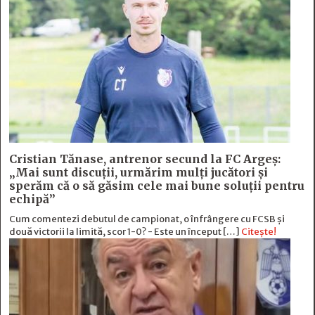
Cristian Tănase, antrenor secund la FC Argeş:
„Mai sunt discuţii, urmărim mulţi jucători şi
sperăm că o să găsim cele mai bune soluţii pentru
echipă”
Cum comentezi debutul de campionat, o înfrângere cu FCSB și
două victorii la limită, scor 1-0? - Este un început […]
Citește!