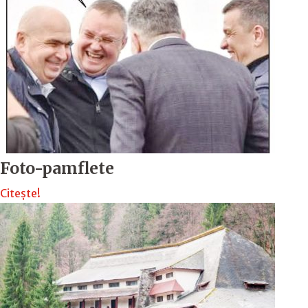
Foto-pamflete
Citește!