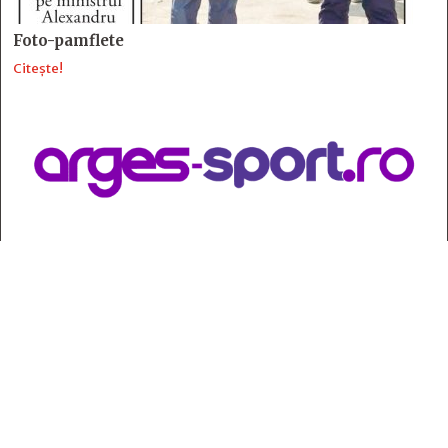
Foto-pamflete
Citește!
Contact
:
e-mail:
jurnaldearges@gmail.com
Tel: 0248.221.774; 0770.582.356
Contabilitate: 0248.223.271
Whatsapp: 0770.582.356
Redactor șef: Alina Crângeanu;
Redactor șef adj.: Gabriel Lixandru;