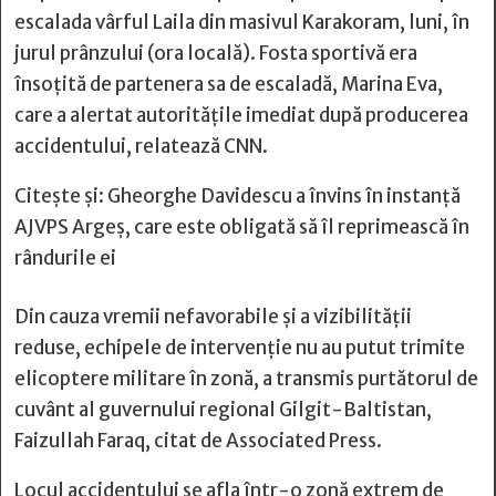
escalada vârful Laila din masivul Karakoram, luni, în
jurul prânzului (ora locală). Fosta sportivă era
însoțită de partenera sa de escaladă, Marina Eva,
care a alertat autorităţile imediat după producerea
accidentului, relatează CNN.
Citește și:
Gheorghe Davidescu a învins în instanţă
AJVPS Argeş, care este obligată să îl reprimească în
rândurile ei
Din cauza vremii nefavorabile și a vizibilității
reduse, echipele de intervenție nu au putut trimite
elicoptere militare în zonă, a transmis purtătorul de
cuvânt al guvernului regional Gilgit-Baltistan,
Faizullah Faraq, citat de Associated Press.
Locul accidentului se afla într-o zonă extrem de