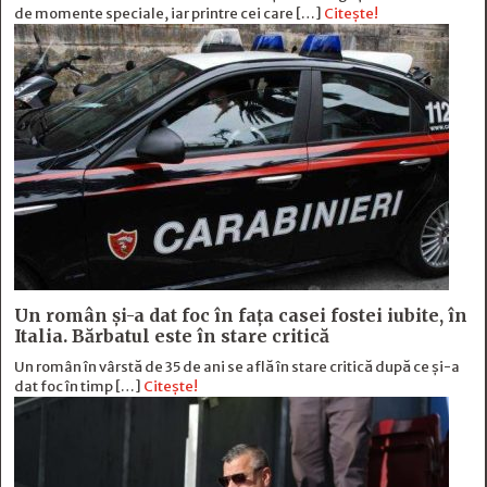
de momente speciale, iar printre cei care […]
Citește!
Un român și-a dat foc în fața casei fostei iubite, în
Italia. Bărbatul este în stare critică
Un român în vârstă de 35 de ani se află în stare critică după ce și-a
dat foc în timp […]
Citește!