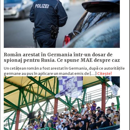
Român arestat în Germania într-un dosar de
spionaj pentru Rusia. Ce spune MAE despre caz
Un cetățean român a fost arestat în Germania, după ce autoritățile
germane au pus în aplicare un mandat emis de […]
Citește!