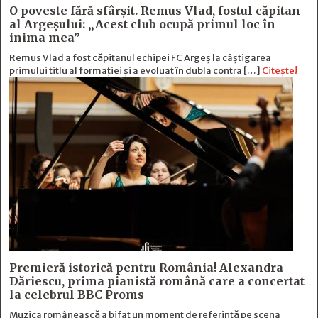
O poveste fără sfârşit. Remus Vlad, fostul căpitan
al Argeşului: „Acest club ocupă primul loc în
inima mea”
Remus Vlad a fost căpitanul echipei FC Argeș la câștigarea
primului titlu al formației și a evoluat în dubla contra […]
Citește!
Premieră istorică pentru România! Alexandra
Dăriescu, prima pianistă română care a concertat
la celebrul BBC Proms
Muzica românească a bifat un moment de referință pe scena