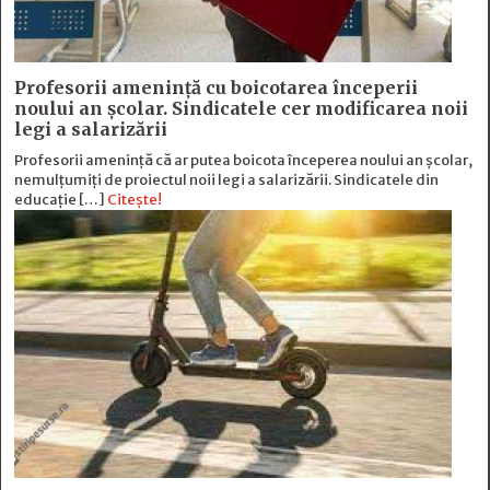
Profesorii amenință cu boicotarea începerii
noului an școlar. Sindicatele cer modificarea noii
legi a salarizării
Profesorii amenință că ar putea boicota începerea noului an școlar,
nemulțumiți de proiectul noii legi a salarizării. Sindicatele din
educație […]
Citește!