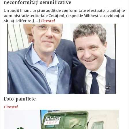
neconformităţi semnificative
Un audit financiar și un audit de conformitate efectuate la unitățile
administrativ teritoriale Cetățeni, respectiv Mihăești au evidențiat
situații diferite, […]
Citește!
Foto-pamflete
Citește!