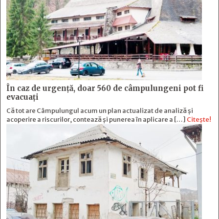
În caz de urgență, doar 560 de câmpulungeni pot fi
evacuați
Că tot are Câmpulungul acum un plan actualizat de analiză și
acoperire a riscurilor, contează și punerea în aplicare a […]
Citește!