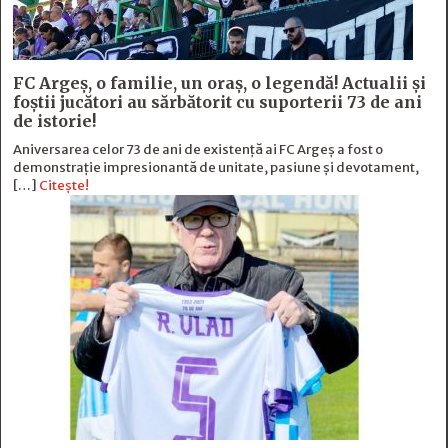
FC Argeş, o familie, un oraș, o legendă! Actualii şi
foştii jucători au sărbătorit cu suporterii 73 de ani
de istorie!
Aniversarea celor 73 de ani de existență ai FC Argeș a fost o
demonstrație impresionantă de unitate, pasiune și devotament,
[…]
Citește!