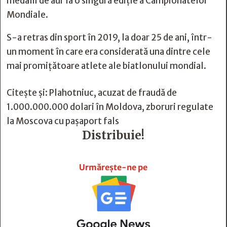
medalii de aur la o singură ediție a Campionatelor
Mondiale.
S-a retras din sport în 2019, la doar 25 de ani, într-
un moment în care era considerată una dintre cele
mai promițătoare atlete ale biatlonului mondial.
Citește și:
Plahotniuc, acuzat de fraudă de
1.000.000.000 dolari în Moldova, zboruri regulate
la Moscova cu pașaport fals
Distribuie!







Urmărește-ne pe