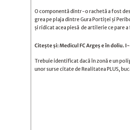
O componentă dintr-o rachetă a fost desco
grea pe plaja dintre Gura Portiței și Peri
și ridicat acea piesă de artilerie ce pare 
Citește și:
Medicul FC Argeș e în doliu. I
Trebuie identificat dacă în zonă e un poli
unor surse citate de Realitatea PLUS, buca






