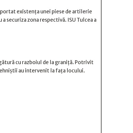
ortat existența unei piese de artilerie
u a securiza zona respectivă. ISU Tulcea a
ătură cu razboiul de la graniță. Potrivit
hniștii au intervenit la fața locului.