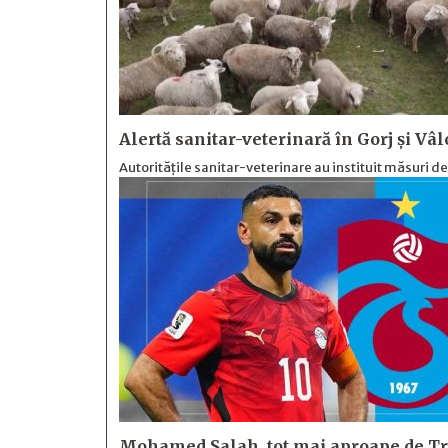
Alertă sanitar-veterinară în Gorj și Vâl
Autoritățile sanitar-veterinare au instituit măsuri d
Mohamed Salah, tot mai aproape de Tr