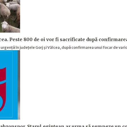
cea. Peste 800 de oi vor fi sacrificate după confirmare
e urgență în județele Gorj și Vâlcea, după confirmarea unui focar de vari
abzonspor. Starul egiptean ar urma să semneze un co