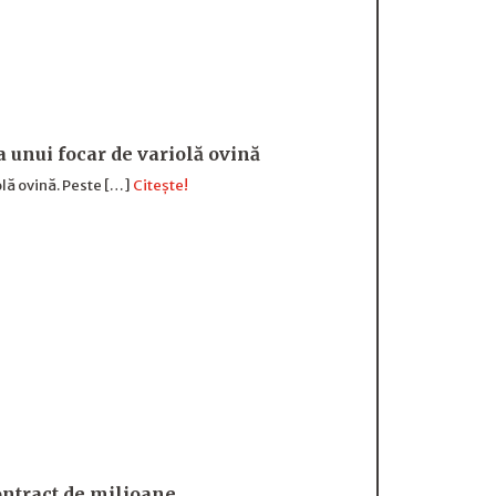
a unui focar de variolă ovină
olă ovină. Peste […]
Citește!
ntract de milioane