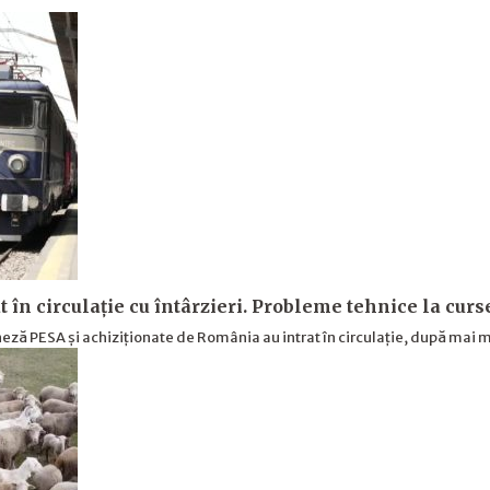
t în circulație cu întârzieri. Probleme tehnice la cur
ză PESA și achiziționate de România au intrat în circulație, după mai m