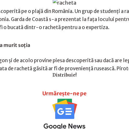
perită pe o plajă din România. Un grup de studenți a rap
bonia. Garda de Coastă s-a prezentat la fața locului pentr
a fi o bucată dintr-o rachetă pentru a o expertiza.
-a murit soția
gon și de acolo provine piesa descoperită sau dacă are leg
ta de rachetă găsită ar fi de proveniență rusească. Pirote
Distribuie!
Urmărește-ne pe