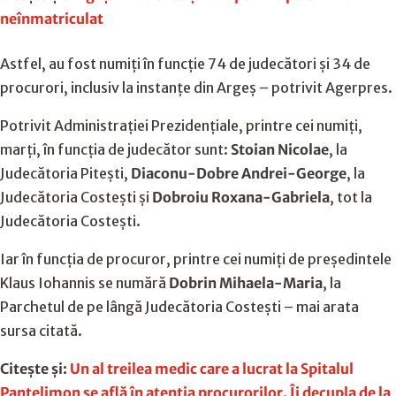
neînmatriculat
Astfel, au fost numiţi în funcţie 74 de judecători şi 34 de
procurori, inclusiv la instanțe din Argeș – potrivit Agerpres.
Potrivit Administraţiei Prezidenţiale, printre cei numiți,
marți, în funcţia de judecător sunt:
Stoian Nicolae
, la
Judecătoria Piteşti,
Diaconu-Dobre Andrei-George
, la
Judecătoria Costeşti și
Dobroiu Roxana-Gabriela
, tot la
Judecătoria Costeşti.
Iar în funcţia de procuror, printre cei numiți de președintele
Klaus Iohannis se numără
Dobrin Mihaela-Maria
, la
Parchetul de pe lângă Judecătoria Costeşti – mai arata
sursa citată.
Citește și:
Un al treilea medic care a lucrat la Spitalul
Pantelimon se află în atenția procurorilor. Îi decupla de la