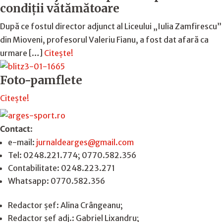
condiții vătămătoare
După ce fostul director adjunct al Liceului „Iulia Zamfirescu”
din Mioveni, profesorul Valeriu Fianu, a fost dat afară ca
urmare […]
Citește!
Foto-pamflete
Citește!
Contact
:
e-mail:
jurnaldearges@gmail.com
Tel: 0248.221.774; 0770.582.356
Contabilitate: 0248.223.271
Whatsapp: 0770.582.356
Redactor șef: Alina Crângeanu;
Redactor șef adj.: Gabriel Lixandru;