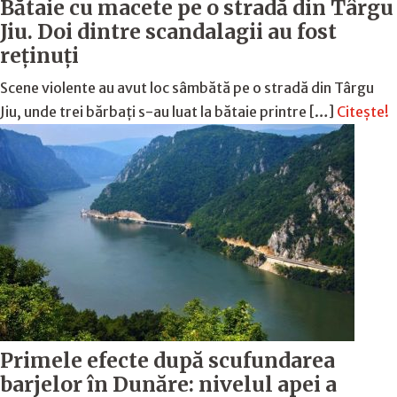
Bătaie cu macete pe o stradă din Târgu
Jiu. Doi dintre scandalagii au fost
reținuți
Scene violente au avut loc sâmbătă pe o stradă din Târgu
Jiu, unde trei bărbați s-au luat la bătaie printre […]
Citește!
Primele efecte după scufundarea
barjelor în Dunăre: nivelul apei a