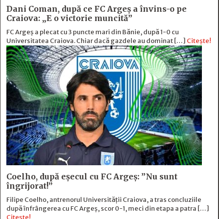
Dani Coman, după ce FC Argeș a învins-o pe
Craiova: „E o victorie muncită”
FC Argeș a plecat cu 3 puncte mari din Bănie, după 1-0 cu
Universitatea Craiova. Chiar dacă gazdele au dominat […]
Citește!
Coelho, după eșecul cu FC Argeș: ”Nu sunt
îngrijorat!”
Filipe Coelho, antrenorul Universității Craiova, a tras concluziile
după înfrângerea cu FC Argeș, scor 0-1, meci din etapa a patra […]
Citește!