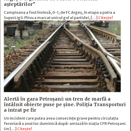
așteptărilor”
Campioana a fost învinsă, 0-1, de FC Argeș, în etapa a patra a
SuperLigii. Pîrvu a marcat unicul gol al partidei, […]
Citește!
Alertă în gara Petroșani: un tren de marfă a
întâlnit obiecte puse pe șine. Poliția Transporturi
a intrat pe fir
Un incident care putea avea consecințe grave pentru circulația
feroviară a avut loc duminică după-amiază în stația CFR Petroșani.
Un […]
Citește!