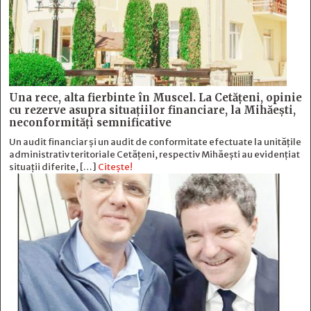
Una rece, alta fierbinte în Muscel. La Cetăţeni, opinie
cu rezerve asupra situaţiilor financiare, la Mihăeşti,
neconformităţi semnificative
Un audit financiar și un audit de conformitate efectuate la unitățile
administrativ teritoriale Cetățeni, respectiv Mihăești au evidențiat
situații diferite, […]
Citește!