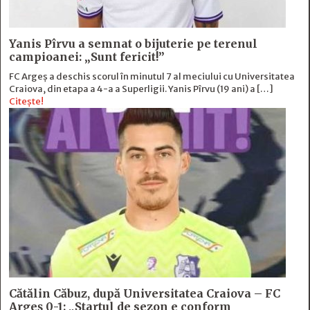
Yanis Pîrvu a semnat o bijuterie pe terenul
campioanei: „Sunt fericit!”
FC Argeș a deschis scorul în minutul 7 al meciului cu Universitatea
Craiova, din etapa a 4-a a Superligii. Yanis Pîrvu (19 ani) a […]
Citește!
Cătălin Căbuz, după Universitatea Craiova – FC
Argeș 0-1: „Startul de sezon e conform