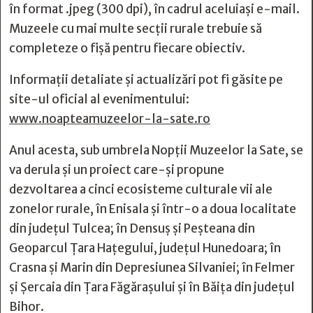
în format .jpeg (300 dpi), în cadrul aceluiași e-mail.
Muzeele cu mai multe secții rurale trebuie să
completeze o fișă pentru fiecare obiectiv.
Informații detaliate și actualizări pot fi găsite pe
site-ul oficial al evenimentului:
www.noapteamuzeelor-la-sate.ro
Anul acesta, sub umbrela Nopții Muzeelor la Sate, se
va derula și un proiect care-și propune
dezvoltarea a cinci ecosisteme culturale vii ale
zonelor rurale, în Enisala și într-o a doua localitate
din județul Tulcea; în Densuș și Peșteana din
Geoparcul Țara Hațegului, județul Hunedoara; în
Crasna și Marin din Depresiunea Silvaniei; în Felmer
și Șercaia din Țara Făgărașului și în Băița din județul
Bihor.