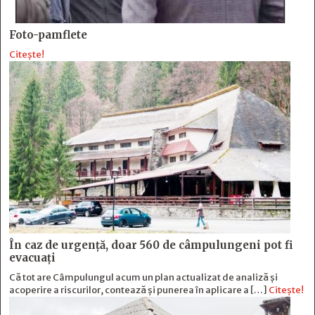
Foto-pamflete
Citește!
În caz de urgență, doar 560 de câmpulungeni pot fi
evacuați
Că tot are Câmpulungul acum un plan actualizat de analiză și
acoperire a riscurilor, contează și punerea în aplicare a […]
Citește!