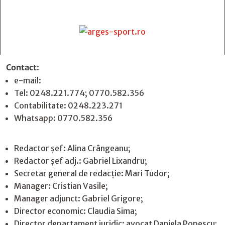
Contact
:
e-mail:
jurnaldearges@gmail.com
Tel: 0248.221.774; 0770.582.356
Contabilitate: 0248.223.271
Whatsapp: 0770.582.356
Redactor șef: Alina Crângeanu;
Redactor șef adj.: Gabriel Lixandru;
Secretar general de redacție: Mari Tudor;
Manager: Cristian Vasile;
Manager adjunct: Gabriel Grigore;
Director economic: Claudia Sima;
Director departament juridic: avocat Daniela Popescu;