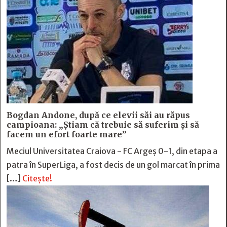
Bogdan Andone, după ce elevii săi au răpus
campioana: „Ştiam că trebuie să suferim şi să
facem un efort foarte mare”
Meciul Universitatea Craiova - FC Argeș 0-1, din etapa a
patra în SuperLiga, a fost decis de un gol marcat în prima
[…]
Citește!