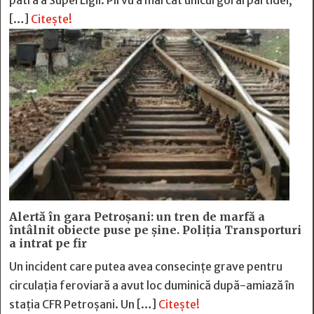
patra a SuperLigii. Pîrvu a marcat unicul gol al partidei,
[…]
Citește!
Alertă în gara Petroșani: un tren de marfă a
întâlnit obiecte puse pe șine. Poliția Transporturi
a intrat pe fir
Un incident care putea avea consecințe grave pentru
circulația feroviară a avut loc duminică după-amiază în
stația CFR Petroșani. Un […]
Citește!