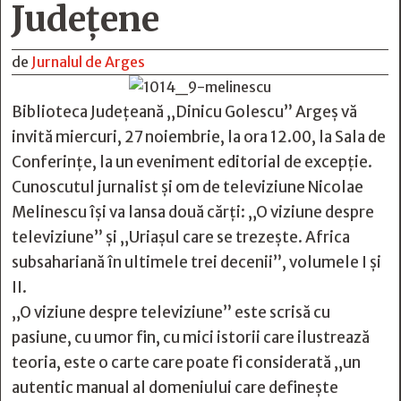
Judeţene
de
Jurnalul de Arges
Biblioteca Judeţeană „Dinicu Golescu” Argeş vă
invită miercuri, 27 noiembrie, la ora 12.00, la Sala de
Conferinţe, la un eveniment editorial de excepţie.
Cunoscutul jurnalist şi om de televiziune Nicolae
Melinescu îşi va lansa două cărţi: „O viziune despre
televiziune” şi „Uriaşul care se trezeşte. Africa
subsahariană în ultimele trei decenii”, volumele I şi
II.
„O viziune despre televiziune” este scrisă cu
pasiune, cu umor fin, cu mici istorii care ilustrează
teoria, este o carte care poate fi considerată „un
autentic manual al domeniului care defineşte