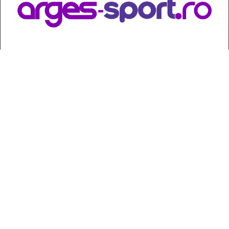
Contact
:
e-mail:
jurnaldearges@gmail.com
Tel: 0248.221.774; 0770.582.356
Contabilitate: 0248.223.271
Whatsapp: 0770.582.356
Redactor șef: Alina Crângeanu;
Redactor șef adj.: Gabriel Lixandru;
Secretar general de redacție: Mari Tudor;
Manager: Cristian Vasile;
Manager adjunct: Gabriel Grigore;
Director economic: Claudia Sima;
Director departament juridic: avocat Daniela Popescu;