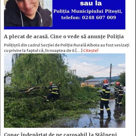
A plecat de acasă. Cine o vede să anunțe Poliția
Polițiștii din cadrul Secției de Poliție Rurală Albota au fost sesizați
cu privire la faptul că, în noaptea de 6 […]
Citește!
Copac îndepărtat de pe carosabil la Stâlpeni