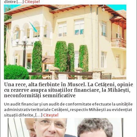
dintre […]
Citește!
Una rece, alta fierbinte în Muscel. La Cetăţeni, opinie
cu rezerve asupra situaţiilor financiare, la Mihăeşti,
neconformităţi semnificative
Un audit financiar și un audit de conformitate efectuate la unitățile
administrativ teritoriale Cetățeni, respectiv Mihăești au evidențiat
situații diferite, […]
Citește!