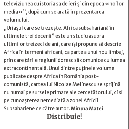
televiziunea cu istoria sa de ieri şi din epoca «noilor
media»”, după cum se arată în prezentarea
volumului.
„Uriaşul care se trezeşte. Africa subsahariană în
ultimele trei decenii” este un studiu asupra
ultimilor treizeci de ani, care îşi propune să descrie
Africa în termeni africani, ca parte a unui nou limbaj,
prin care ţările regiunii doresc să comunice cu lumea
extracontinentală. Unul dintre puţinele volume
publicate despre Africa în România post-
comunistă, cartea lui Nicolae Melinescu se sprijină
nu numai pe sursele primare ale cercetătorului, ci şi
pe cunoaşterea nemediată a zonei Africii
Subsahariene de către autor.
Miruna Matei
Distribuie!






