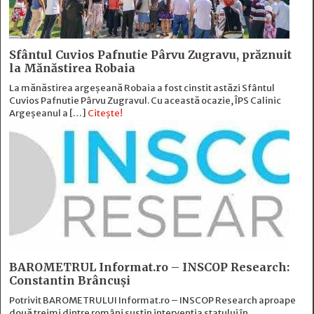
Sfântul Cuvios Pafnutie Pârvu Zugravu, prăznuit
la Mănăstirea Robaia
La mănăstirea argeșeană Robaia a fost cinstit astăzi Sfântul
Cuvios Pafnutie Pârvu Zugravul. Cu această ocazie, ÎPS Calinic
Argeșeanul a […]
Citește!
BAROMETRUL Informat.ro – INSCOP Research:
Constantin Brâncuși
Potrivit BAROMETRULUI Informat.ro – INSCOP Research aproape
două treimi dintre români susțin intervenția statului în