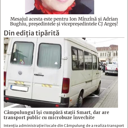
Mesajul acesta este pentru Ion Mînzînă şi Adrian
Bughiu, preşedintele şi vicepreşedintele CJ Argeş!
Din ediția tipărită
Câmpulungul îşi cumpără staţii Smart, dar are
transport public cu microbuze învechite
Intenția administrației locale din Câmpulung de a realiza transport