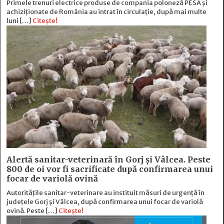
Primele trenuri electrice produse de compania poloneză PESA și
achiziționate de România au intrat în circulație, după mai multe
luni […]
Citește!
Alertă sanitar-veterinară în Gorj și Vâlcea. Peste
800 de oi vor fi sacrificate după confirmarea unui
focar de variolă ovină
Autoritățile sanitar-veterinare au instituit măsuri de urgență în
județele Gorj și Vâlcea, după confirmarea unui focar de variolă
ovină. Peste […]
Citește!