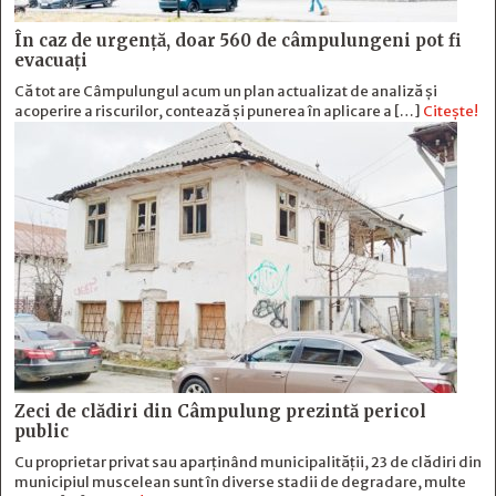
În caz de urgență, doar 560 de câmpulungeni pot fi
evacuați
Că tot are Câmpulungul acum un plan actualizat de analiză și
acoperire a riscurilor, contează și punerea în aplicare a […]
Citește!
Zeci de clădiri din Câmpulung prezintă pericol
public
Cu proprietar privat sau aparținând municipalității, 23 de clădiri din
municipiul muscelean sunt în diverse stadii de degradare, multe