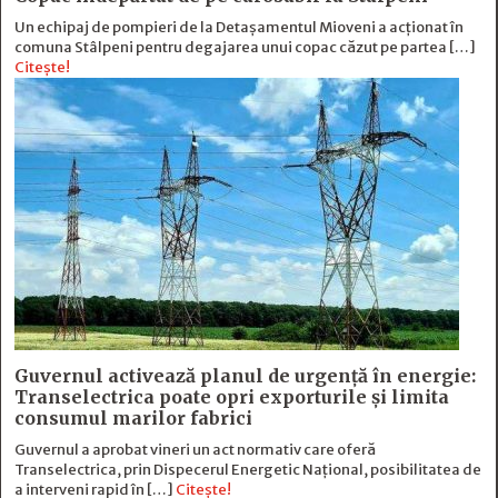
Un echipaj de pompieri de la Detașamentul Mioveni a acționat în
comuna Stâlpeni pentru degajarea unui copac căzut pe partea […]
Citește!
Guvernul activează planul de urgență în energie:
Transelectrica poate opri exporturile și limita
consumul marilor fabrici
Guvernul a aprobat vineri un act normativ care oferă
Transelectrica, prin Dispecerul Energetic Național, posibilitatea de
a interveni rapid în […]
Citește!