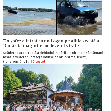
Un șofer a intrat cu un Logan pe albia secată a
Dunării. Imaginile au devenit virale
Scăderea accentuată a debitului Dunării din ultimele săptămâni a
lăsat la vedere suprafețe întinse de nisip și mâl uscat,
transformând […]
Citește!