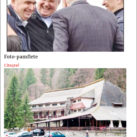
Foto-pamflete
Citește!