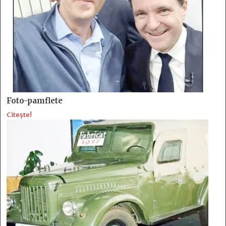
Foto-pamflete
Citește!