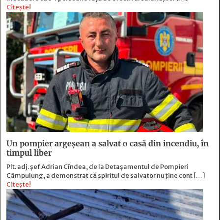
Citește!
Un pompier argeșean a salvat o casă din incendiu, în
timpul liber
Plt. adj. șef Adrian Cîndea, de la Detașamentul de Pompieri
Câmpulung, a demonstrat că spiritul de salvator nu ține cont […]
Citește!