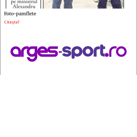
Foto-pamflete
Citește!
Contact
:
e-mail:
jurnaldearges@gmail.com
Tel: 0248.221.774; 0770.582.356
Contabilitate: 0248.223.271
Whatsapp: 0770.582.356
Redactor șef: Alina Crângeanu;