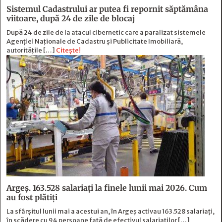
Sistemul Cadastrului ar putea fi repornit săptămâna
viitoare, după 24 de zile de blocaj
După 24 de zile de la atacul cibernetic care a paralizat sistemele
Agenției Naționale de Cadastru și Publicitate Imobiliară,
autoritățile […]
Citește!
Argeș. 163.528 salariați la finele lunii mai 2026. Cum
au fost plătiți
La sfârșitul lunii mai a acestui an, în Argeş activau 163.528 salariați,
în scădere cu 94 persoane faţă de efectivul salariaţilor […]