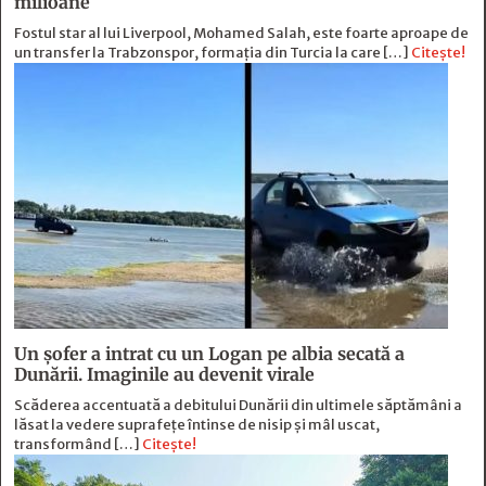
milioane
Fostul star al lui Liverpool, Mohamed Salah, este foarte aproape de
un transfer la Trabzonspor, formația din Turcia la care […]
Citește!
Un șofer a intrat cu un Logan pe albia secată a
Dunării. Imaginile au devenit virale
Scăderea accentuată a debitului Dunării din ultimele săptămâni a
lăsat la vedere suprafețe întinse de nisip și mâl uscat,
transformând […]
Citește!