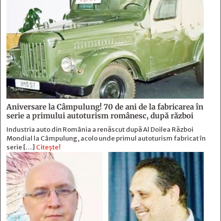
Aniversare la Câmpulung! 70 de ani de la fabricarea în
serie a primului autoturism românesc, după război
Industria auto din România a renăscut după Al Doilea Război
Mondial la Câmpulung, acolo unde primul autoturism fabricat în
serie […]
Citește!