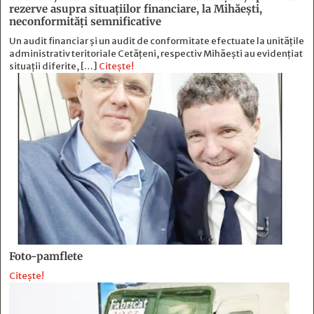
rezerve asupra situaţiilor financiare, la Mihăeşti,
neconformităţi semnificative
Un audit financiar și un audit de conformitate efectuate la unitățile
administrativ teritoriale Cetățeni, respectiv Mihăești au evidențiat
situații diferite, […]
Citește!
Foto-pamflete
Citește!