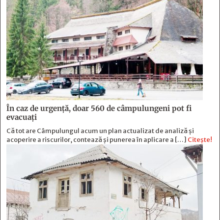
În caz de urgență, doar 560 de câmpulungeni pot fi
evacuați
Că tot are Câmpulungul acum un plan actualizat de analiză și
acoperire a riscurilor, contează și punerea în aplicare a […]
Citește!