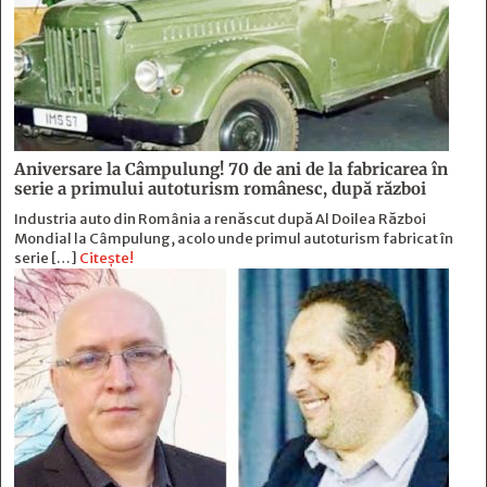
Aniversare la Câmpulung! 70 de ani de la fabricarea în
serie a primului autoturism românesc, după război
Industria auto din România a renăscut după Al Doilea Război
Mondial la Câmpulung, acolo unde primul autoturism fabricat în
serie […]
Citește!