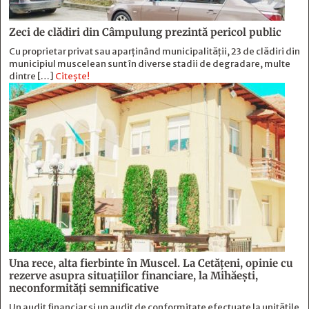
Zeci de clădiri din Câmpulung prezintă pericol public
Cu proprietar privat sau aparținând municipalității, 23 de clădiri din
municipiul muscelean sunt în diverse stadii de degradare, multe
dintre […]
Citește!
Una rece, alta fierbinte în Muscel. La Cetăţeni, opinie cu
rezerve asupra situaţiilor financiare, la Mihăeşti,
neconformităţi semnificative
Un audit financiar și un audit de conformitate efectuate la unitățile