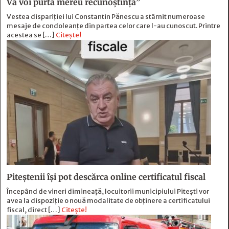
Vă voi purta mereu recunoștință”
Vestea dispariției lui Constantin Pănescu a stârnit numeroase
mesaje de condoleanțe din partea celor care l-au cunoscut. Printre
acestea se […]
Citește!
Piteștenii își pot descărca online certificatul fiscal
Începând de vineri dimineață, locuitorii municipiului Pitești vor
avea la dispoziție o nouă modalitate de obținere a certificatului
fiscal, direct […]
Citește!