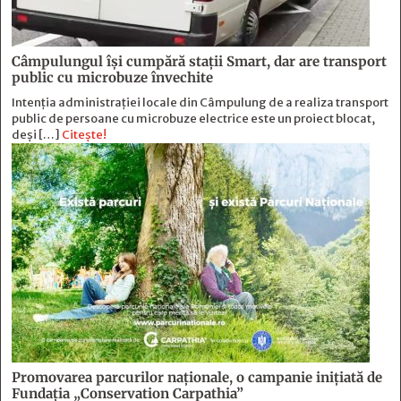
Câmpulungul îşi cumpără staţii Smart, dar are transport
public cu microbuze învechite
Intenția administrației locale din Câmpulung de a realiza transport
public de persoane cu microbuze electrice este un proiect blocat,
deși […]
Citește!
Promovarea parcurilor naționale, o campanie inițiată de
Fundația „Conservation Carpathia”