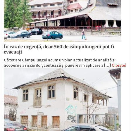
În caz de urgență, doar 560 de câmpulungeni pot fi
evacuați
Că tot are Câmpulungul acum un plan actualizat de analiză și
acoperire a riscurilor, contează și punerea în aplicare a […]
Citește!