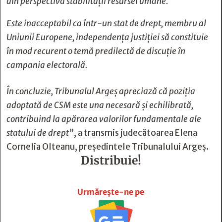
din perspectiva stabilității resursei umane.
Este inacceptabil ca într-un stat de drept, membru al
Uniunii Europene, independența justiției să constituie
în mod recurent o temă predilectă de discuție în
campania electorală.
În concluzie, Tribunalul Argeș apreciază că poziția
adoptată de CSM este una necesară și echilibrată,
contribuind la apărarea valorilor fundamentale ale
statului de drept”
, a transmis judecătoarea Elena
Cornelia Olteanu, președintele Tribunalului Argeș.
Distribuie!







Urmărește-ne pe