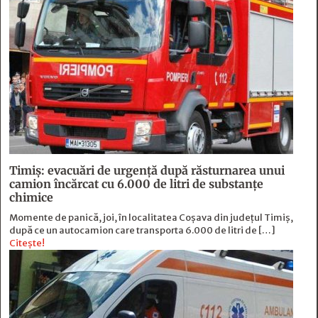
Timiș: evacuări de urgență după răsturnarea unui
camion încărcat cu 6.000 de litri de substanțe
chimice
Momente de panică, joi, în localitatea Coșava din județul Timiș,
după ce un autocamion care transporta 6.000 de litri de […]
Citește!