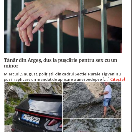
Tânăr din Argeș, dus la pușcărie pentru sex cu un
minor
Miercuri, 5 august, polițiștii din cadrul Secției Rurale Tigveni au
pus în aplicare un mandat de aplicare a unei pedepse […]
Citește!