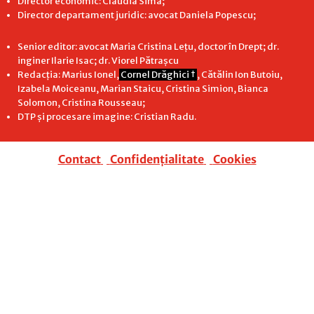
Director economic: Claudia Sima;
Director departament juridic: avocat Daniela Popescu;
Senior editor: avocat Maria Cristina Leţu, doctor în Drept; dr.
inginer Ilarie Isac; dr. Viorel Pătrașcu
Redacţia: Marius Ionel,
Cornel Drăghici †
, Cătălin Ion Butoiu,
Izabela Moiceanu, Marian Staicu, Cristina Simion, Bianca
Solomon, Cristina Rousseau;
DTP și procesare imagine: Cristian Radu.
Contact
|
Confidențialitate
|
Cookies