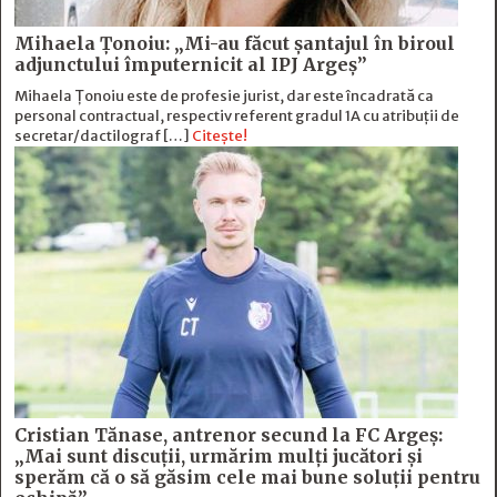
Mihaela Ţonoiu: „Mi-au făcut şantajul în biroul
adjunctului împuternicit al IPJ Argeş”
Mihaela Ţonoiu este de profesie jurist, dar este încadrată ca
personal contractual, respectiv referent gradul 1A cu atribuții de
secretar/dactilograf […]
Citește!
Cristian Tănase, antrenor secund la FC Argeş:
„Mai sunt discuţii, urmărim mulţi jucători şi
sperăm că o să găsim cele mai bune soluţii pentru