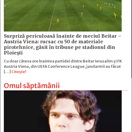
Surpriză periculoasă înainte de meciul Beitar –
Austria Viena: rucsac cu 50 de materiale
pirotehnice, găsit în tribune pe stadionul din
Ploiești
Cu doar câteva ore înaintea partidei dintre Beitar Ierusalim și FK
Austria Viena, din UEFA Conference League, jandarmii au făcut
[…]
Citește!
Omul săptămânii