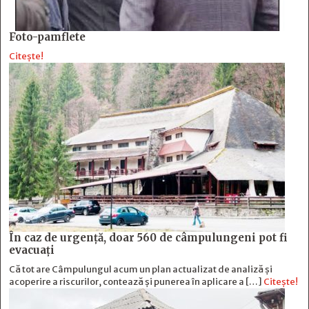
Foto-pamflete
Citește!
În caz de urgență, doar 560 de câmpulungeni pot fi
evacuați
Că tot are Câmpulungul acum un plan actualizat de analiză și
acoperire a riscurilor, contează și punerea în aplicare a […]
Citește!