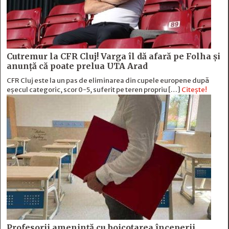
Cutremur la CFR Cluj! Varga îl dă afară pe Folha și
anunță că poate prelua UTA Arad
CFR Cluj este la un pas de eliminarea din cupele europene după
eșecul categoric, scor 0-5, suferit pe teren propriu […]
Citește!
Profesorii amenință cu boicotarea începerii