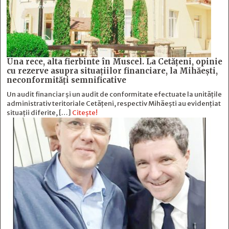
Una rece, alta fierbinte în Muscel. La Cetăţeni, opinie
cu rezerve asupra situaţiilor financiare, la Mihăeşti,
neconformităţi semnificative
Un audit financiar și un audit de conformitate efectuate la unitățile
administrativ teritoriale Cetățeni, respectiv Mihăești au evidențiat
situații diferite, […]
Citește!