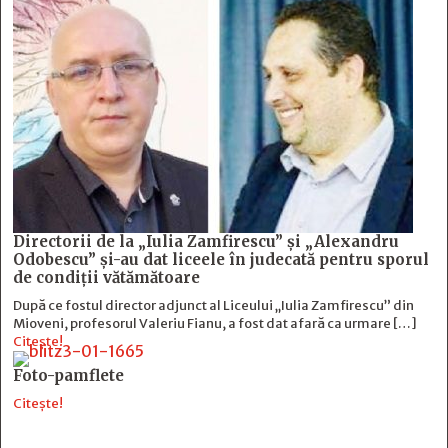
Directorii de la „Iulia Zamfirescu” și „Alexandru
Odobescu” și-au dat liceele în judecată pentru sporul
de condiții vătămătoare
După ce fostul director adjunct al Liceului „Iulia Zamfirescu” din
Mioveni, profesorul Valeriu Fianu, a fost dat afară ca urmare […]
Citește!
Foto-pamflete
Citește!