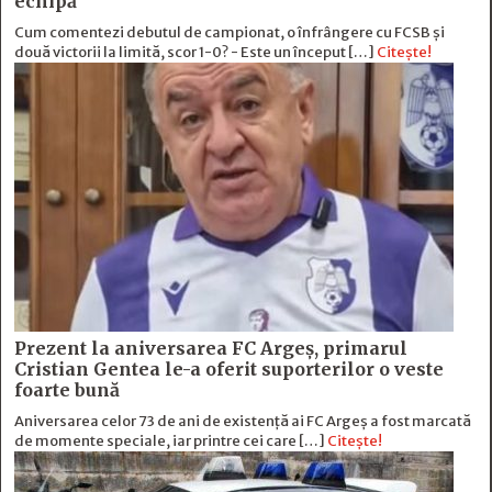
echipă”
Cum comentezi debutul de campionat, o înfrângere cu FCSB și
două victorii la limită, scor 1-0? - Este un început […]
Citește!
Prezent la aniversarea FC Argeș, primarul
Cristian Gentea le-a oferit suporterilor o veste
foarte bună
Aniversarea celor 73 de ani de existență ai FC Argeș a fost marcată
de momente speciale, iar printre cei care […]
Citește!