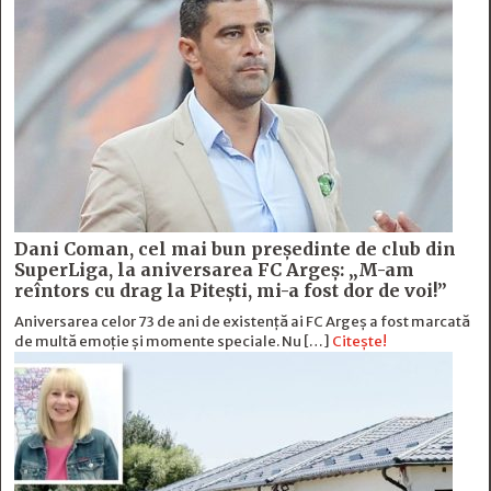
Dani Coman, cel mai bun preşedinte de club din
SuperLiga, la aniversarea FC Argeş: „M-am
reîntors cu drag la Piteşti, mi-a fost dor de voi!”
Aniversarea celor 73 de ani de existență ai FC Argeș a fost marcată
de multă emoție şi momente speciale. Nu […]
Citește!