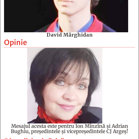
David Mărghidan
Opinie
Mesajul acesta este pentru Ion Mînzînă şi Adrian
Bughiu, preşedintele şi vicepreşedintele CJ Argeş!