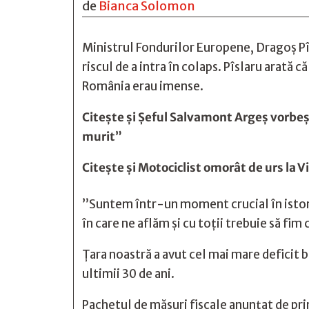
de
Bianca Solomon
Ministrul Fondurilor Europene, Dragoș Pî
riscul de a intra în colaps. Pîslaru arată
România erau imense.
Citește și
Șeful Salvamont Argeș vorbește
murit”
Citește și
Motociclist omorât de urs la V
”Suntem într-un moment crucial în istoria
în care ne aflăm și cu toții trebuie să fim
Țara noastră a avut cel mai mare deficit b
ultimii 30 de ani.
Pachetul de măsuri fiscale anunțat de pri