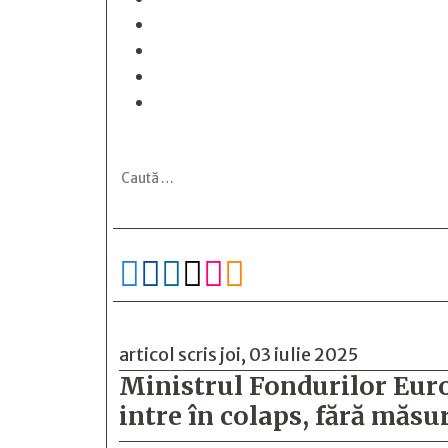






articol scris joi, 03 iulie 2025
Ministrul Fondurilor Euro
intre în colaps, fără măsu