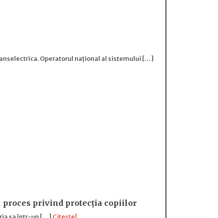
ranselectrica. Operatorul național al sistemului […]
 proces privind protecția copiilor
ia sa într-un […]
Citește!