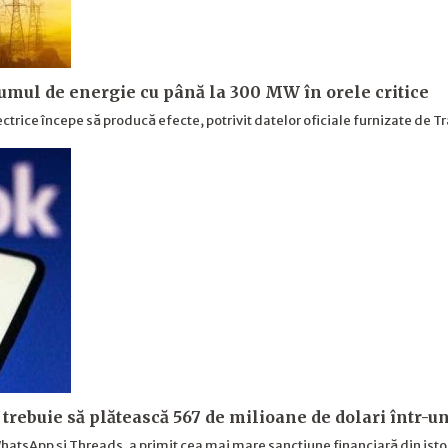
umul de energie cu până la 300 MW în orele critice
ctrice începe să producă efecte, potrivit datelor oficiale furnizate de T
rebuie să plătească 567 de milioane de dolari într-un
tsApp și Threads, a primit cea mai mare sancțiune financiară din istor