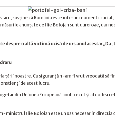
slaru, susține că România este într-un moment crucial, c
 că măsurile anunțate de Ilie Bolojan sunt dureroae, dar ne
 despre o altă victimă ucisă de urs anul acesta: „Da, 
idraru
 țării noastre. Cu siguranță n-am fi vrut vreodată să fim
 conștienți de acest lucru.
ugetar din Uniunea Europeană anul trecut și al doilea cel
m-ministrul Ilie Bolojan este un pas necesar în direcția 