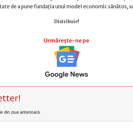
itate de a pune fundația unui model economic sănătos, sus
Distribuie!
Urmărește-ne pe
tter!
le din ziua anterioară.