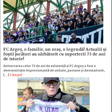
FC Argeş, o familie, un oraș, o legendă! Actualii şi
foştii jucători au sărbătorit cu suporterii 73 de ani
de istorie!
Aniversarea celor 73 de ani de existență ai FC Argeș a fost o
demonstrație impresionantă de unitate, pasiune și devotament,
[…]
Citește!