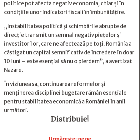
politice pot afecta negativ economia, chiar și în
condițiile unor indicatori fiscali în îmbunătățire.
„Instabilitatea politică şi schimbările abrupte de
direcție transmit un semnal negativ piețelor și
investitorilor, care ne afectează pe toți. România a
câștigat un capital semnificativ de încredere în doar
10 luni – este esențial să nu o pierdem”, a avertizat
Nazare.
În viziunea sa, continuarea reformelor și
menținerea disciplinei bugetare rămân esențiale
pentru stabilitatea economică a României în anii
următori.
Distribuie!







Urmărește-ne pe