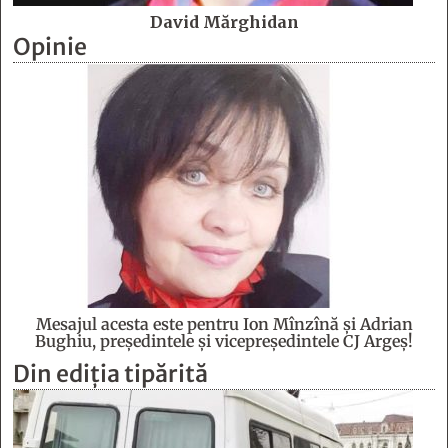
David Mărghidan
Opinie
Mesajul acesta este pentru Ion Mînzînă şi Adrian
Bughiu, preşedintele şi vicepreşedintele CJ Argeş!
Din ediția tipărită