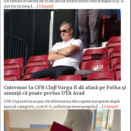
Un român în vârstă de 35 de ani se află în stare critică după ce și-a
dat foc în timp […]
Citește!
Cutremur la CFR Cluj! Varga îl dă afară pe Folha și
anunță că poate prelua UTA Arad
CFR Cluj este la un pas de eliminarea din cupele europene după
eșecul categoric, scor 0-5, suferit pe teren propriu […]
Citește!