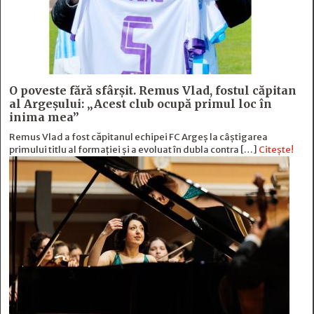
O poveste fără sfârşit. Remus Vlad, fostul căpitan
al Argeşului: „Acest club ocupă primul loc în
inima mea”
Remus Vlad a fost căpitanul echipei FC Argeș la câștigarea
primului titlu al formației și a evoluat în dubla contra […]
Citește!