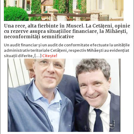
Una rece, alta fierbinte în Muscel. La Cetăţeni, opinie
cu rezerve asupra situaţiilor financiare, la Mihăeşti,
neconformităţi semnificative
Un audit financiar și un audit de conformitate efectuate la unitățile
administrativ teritoriale Cetățeni, respectiv Mihăești au evidențiat
situații diferite, […]
Citește!