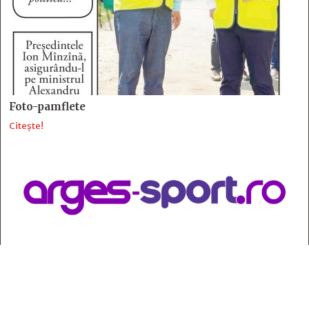
Foto-pamflete
Citește!
Contact
:
e-mail:
jurnaldearges@gmail.com
Tel: 0248.221.774; 0770.582.356