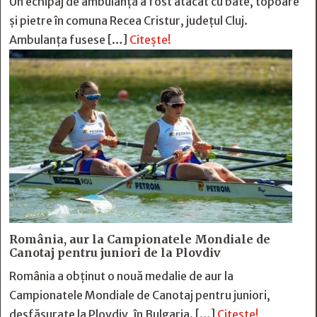
Un echipaj de ambulanță a fost atacat cu bâte, topoare
și pietre în comuna Recea Cristur, județul Cluj.
Ambulanța fusese […]
Citește!
România, aur la Campionatele Mondiale de
Canotaj pentru juniori de la Plovdiv
România a obținut o nouă medalie de aur la
Campionatele Mondiale de Canotaj pentru juniori,
desfășurate la Plovdiv, în Bulgaria. […]
Citește!