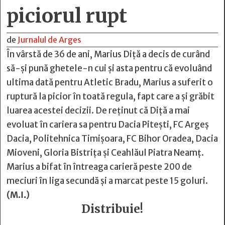
piciorul rupt
de
Jurnalul de Arges
În vârstă de 36 de ani, Marius Diţă a decis de curând
să-şi pună ghetele-n cui şi asta pentru că evoluând
ultima dată pentru Atletic Bradu, Marius a suferit o
ruptură la picior în toată regula, fapt care a şi grăbit
luarea acestei decizii. De reţinut că Diţă a mai
evoluat în cariera sa pentru Dacia Piteşti, FC Argeş
Dacia, Politehnica Timişoara, FC Bihor Oradea, Dacia
Mioveni, Gloria Bistriţa şi Ceahlăul Piatra Neamţ.
Marius a bifat în întreaga carieră peste 200 de
meciuri în liga secundă şi a marcat peste 15 goluri.
(M.I.)
Distribuie!