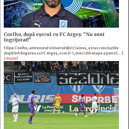
Coelho, după eșecul cu FC Argeș: ”Nu sunt
îngrijorat!”
Filipe Coelho, antrenorul Universității Craiova, a tras concluziile
după înfrângerea cu FC Argeș, scor 0-1, meci din etapa a patra […]
Citește!