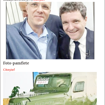
Foto-pamflete
Citește!