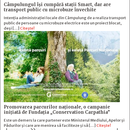
Câmpulungul îşi cumpără staţii Smart, dar are
transport public cu microbuze învechite
Intenția administrației locale din Câmpulung de a realiza transport
public de persoane cu microbuze electrice este un proiect blocat,
deși […]
Citește!
Promovarea parcurilor naționale, o campanie
inițiată de Fundația „Conservation Carpathia”
Este un demers la care partener este Ministerul Mediului, Apelor și
Pădurilor și care are menirea să faciliteze și să […]
Citește!