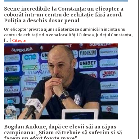
Scene incredibile la Constanța: un elicopter a
coborât într-un centru de echitație fără acord.
Poliția a deschis dosar penal
Un elicopter privat a ajuns să aterizeze duminică în incinta unui
centru de echitație din zona localității Culmea, județul Constanța,
[…]
Citește!
Bogdan Andone, după ce elevii săi au răpus
campioana: „Ştiam că trebuie să suferim şi să
facem un efort foarte mare”