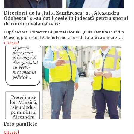
Directorii de la „Iulia Zamfirescu” și „Alexandru
Odobescu” și-au dat liceele în judecată pentru sporul
de condiții vătămătoare
După ce fostul director adjunct al Liceului „Iulia Zamfirescu” din
Mioveni, profesorul Valeriu Fianu, a fost dat afară ca urmare […]
Citește!
Foto-pamflete
Citește!