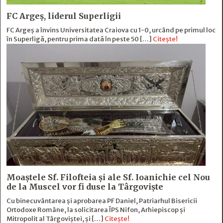
FC Argeș, liderul Superligii
FC Argeș a învins Universitatea Craiova cu 1-0, urcând pe primul loc
în Superligă, pentru prima dată în peste 50 […]
Citește!
Moaștele Sf. Filofteia și ale Sf. Ioanichie cel Nou
de la Muscel vor fi duse la Târgoviște
Cu binecuvântarea și aprobarea PF Daniel, Patriarhul Bisericii
Ortodoxe Române, la solicitarea ÎPS Nifon, Arhiepiscop și
Mitropolit al Târgoviștei, și […]
Citește!