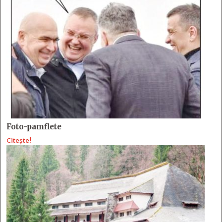
Foto-pamflete
Citește!