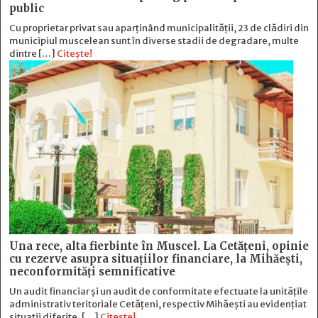
public
Cu proprietar privat sau aparținând municipalității, 23 de clădiri din
municipiul muscelean sunt în diverse stadii de degradare, multe
dintre […]
Citește!
Una rece, alta fierbinte în Muscel. La Cetăţeni, opinie
cu rezerve asupra situaţiilor financiare, la Mihăeşti,
neconformităţi semnificative
Un audit financiar și un audit de conformitate efectuate la unitățile
administrativ teritoriale Cetățeni, respectiv Mihăești au evidențiat
situații diferite, […]
Citește!