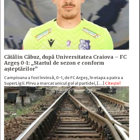
Cătălin Căbuz, după Universitatea Craiova – FC
Argeș 0-1: „Startul de sezon e conform
așteptărilor”
Campioana a fost învinsă, 0-1, de FC Argeș, în etapa a patra a
SuperLigii. Pîrvu a marcat unicul gol al partidei, […]
Citește!