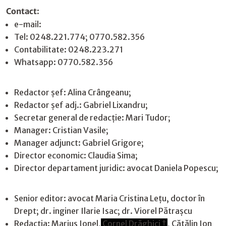
Contact
:
e-mail:
jurnaldearges@gmail.com
Tel: 0248.221.774; 0770.582.356
Contabilitate: 0248.223.271
Whatsapp: 0770.582.356
Redactor șef: Alina Crângeanu;
Redactor șef adj.: Gabriel Lixandru;
Secretar general de redacție: Mari Tudor;
Manager: Cristian Vasile;
Manager adjunct: Gabriel Grigore;
Director economic: Claudia Sima;
Director departament juridic: avocat Daniela Popescu;
Senior editor: avocat Maria Cristina Leţu, doctor în
Drept; dr. inginer Ilarie Isac; dr. Viorel Pătrașcu
Redacţia: Marius Ionel,
Cornel Drăghici †
, Cătălin Ion