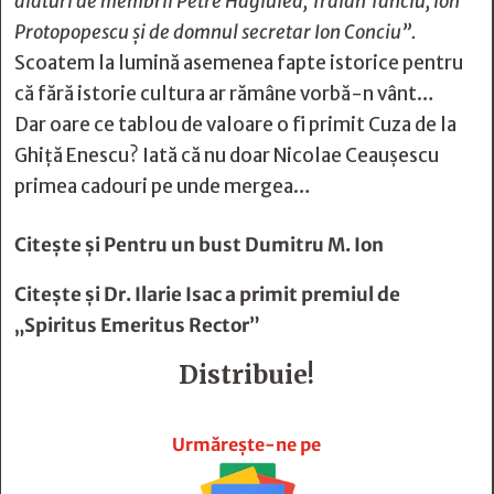
alături de membrii Petre Hagiulea, Traian Tanciu, Ion
Protopopescu și de domnul secretar Ion Conciu”.
Scoatem la lumină asemenea fapte istorice pentru
că fără istorie cultura ar rămâne vorbă-n vânt…
Dar oare ce tablou de valoare o fi primit Cuza de la
Ghiță Enescu? Iată că nu doar Nicolae Ceaușescu
primea cadouri pe unde mergea…
Citește și
Pentru un bust Dumitru M. Ion
Citește și
Dr. Ilarie Isac a primit premiul de
„Spiritus Emeritus Rector”
Distribuie!







Urmărește-ne pe