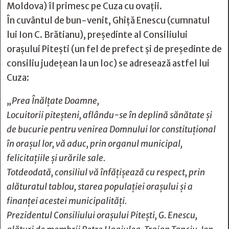
Moldova) îl primesc pe Cuza cu ovații.
În cuvântul de bun-venit, Ghiță Enescu (cumnatul
lui Ion C. Brătianu), președinte al Consiliului
orașului Pitești (un fel de prefect și de președinte de
consiliu județean la un loc) se adresează astfel lui
Cuza:
„Prea Înălţate Doamne,
Locuitorii piteşteni, aflându-se în deplină sănătate şi
de bucurie pentru venirea Domnului lor constituţional
în oraşul lor, vă aduc, prin organul municipal,
felicitaţiile și urările sale.
Totdeodată, consiliul vă înfăţişează cu respect, prin
alăturatul tablou, starea populaţiei oraşului şi a
finanţei acestei municipalităţi.
Prezidentul Consiliului oraşului Piteşti, G. Enescu,