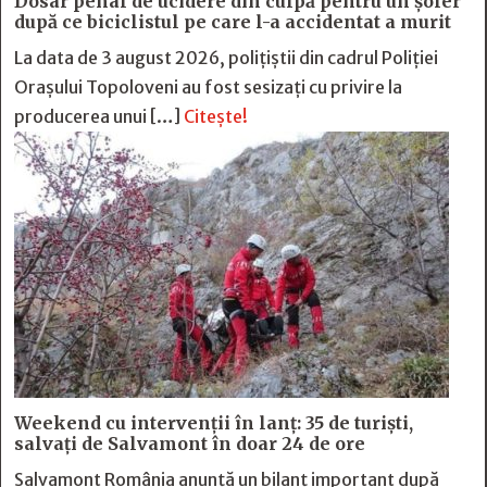
Dosar penal de ucidere din culpă pentru un șofer
după ce biciclistul pe care l-a accidentat a murit
La data de 3 august 2026, polițiștii din cadrul Poliției
Orașului Topoloveni au fost sesizați cu privire la
producerea unui […]
Citește!
Weekend cu intervenții în lanț: 35 de turiști,
salvați de Salvamont în doar 24 de ore
Salvamont România anunță un bilanț important după