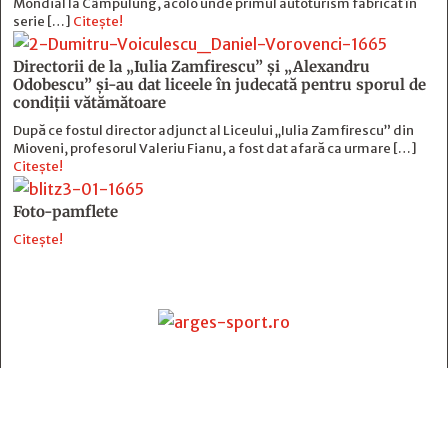
Mondial la Câmpulung, acolo unde primul autoturism fabricat în
serie […]
Citește!
Directorii de la „Iulia Zamfirescu” și „Alexandru
Odobescu” și-au dat liceele în judecată pentru sporul de
condiții vătămătoare
După ce fostul director adjunct al Liceului „Iulia Zamfirescu” din
Mioveni, profesorul Valeriu Fianu, a fost dat afară ca urmare […]
Citește!
Foto-pamflete
Citește!
Contact
:
e-mail:
jurnaldearges@gmail.com
Tel: 0248.221.774; 0770.582.356