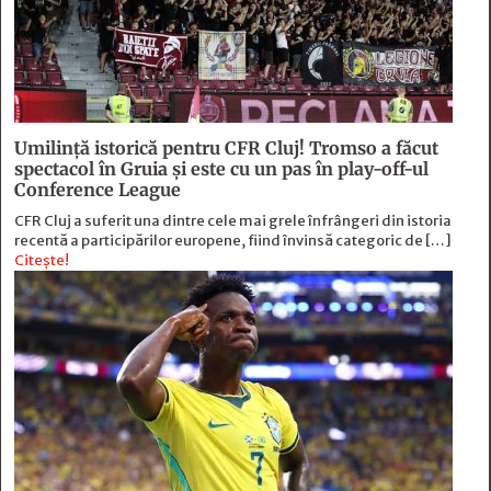
Umilință istorică pentru CFR Cluj! Tromso a făcut
spectacol în Gruia și este cu un pas în play-off-ul
Conference League
CFR Cluj a suferit una dintre cele mai grele înfrângeri din istoria
recentă a participărilor europene, fiind învinsă categoric de […]
Citește!