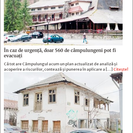
În caz de urgență, doar 560 de câmpulungeni pot fi
evacuați
Că tot are Câmpulungul acum un plan actualizat de analiză și
acoperire a riscurilor, contează și punerea în aplicare a […]
Citește!