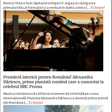
Remus Vlad a fost căpitanul echipei FC Argeș la câștigarea
primului titlu al formației și a evoluat în dubla contra […]
Citește!
Premieră istorică pentru România! Alexandra
Dăriescu, prima pianistă română care a concertat la
celebrul BBC Proms
Muzica românească a bifat un moment de referință pe scena
internațională. Pianista Alexandra Dăriescu a devenit prima artistă
din România […]
Citește!