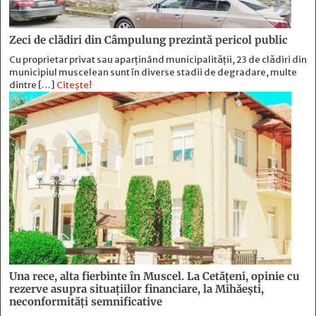
Zeci de clădiri din Câmpulung prezintă pericol public
Cu proprietar privat sau aparținând municipalității, 23 de clădiri din
municipiul muscelean sunt în diverse stadii de degradare, multe
dintre […]
Citește!
Una rece, alta fierbinte în Muscel. La Cetăţeni, opinie cu
rezerve asupra situaţiilor financiare, la Mihăeşti,
neconformităţi semnificative