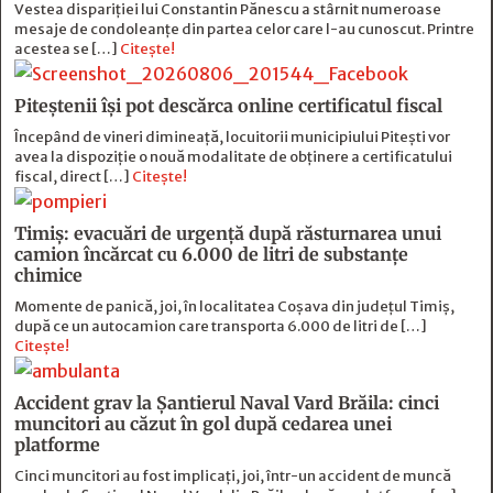
Vestea dispariției lui Constantin Pănescu a stârnit numeroase
mesaje de condoleanțe din partea celor care l-au cunoscut. Printre
acestea se […]
Citește!
Piteștenii își pot descărca online certificatul fiscal
Începând de vineri dimineață, locuitorii municipiului Pitești vor
avea la dispoziție o nouă modalitate de obținere a certificatului
fiscal, direct […]
Citește!
Timiș: evacuări de urgență după răsturnarea unui
camion încărcat cu 6.000 de litri de substanțe
chimice
Momente de panică, joi, în localitatea Coșava din județul Timiș,
după ce un autocamion care transporta 6.000 de litri de […]
Citește!
Accident grav la Șantierul Naval Vard Brăila: cinci
muncitori au căzut în gol după cedarea unei
platforme
Cinci muncitori au fost implicați, joi, într-un accident de muncă