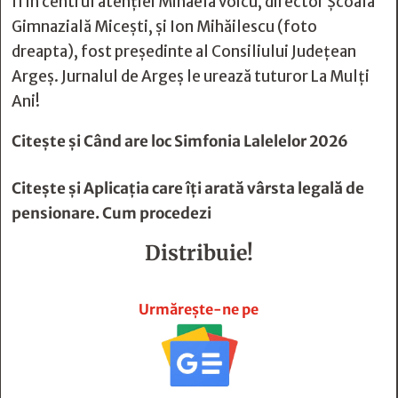
fi în centrul atenției Mihaela Voicu, director Școala
Gimnazială Micești, și Ion Mihăilescu (foto
dreapta), fost președinte al Consiliului Județean
Argeș. Jurnalul de Argeș le urează tuturor La Mulți
Ani!
Citește și
Când are loc Simfonia Lalelelor 2026
Citește și
Aplicația care îți arată vârsta legală de
pensionare. Cum procedezi
Distribuie!







Urmărește-ne pe