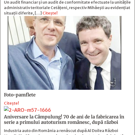
Un audit financiar și un audit de conformitate efectuate la unitățile
administrativ teritoriale Cetățeni, respectiv Mihăești au evidențiat
situații diferite, […]
Citește!
Foto-pamflete
Citește!
Aniversare la Câmpulung! 70 de ani de la fabricarea în
serie a primului autoturism românesc, după război
Industria auto din România a renăscut după Al Doilea Război