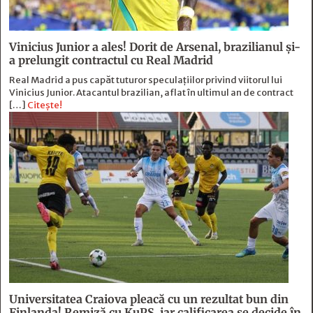
Vinicius Junior a ales! Dorit de Arsenal, brazilianul și-
a prelungit contractul cu Real Madrid
Real Madrid a pus capăt tuturor speculațiilor privind viitorul lui
Vinicius Junior. Atacantul brazilian, aflat în ultimul an de contract
[…]
Citește!
Universitatea Craiova pleacă cu un rezultat bun din
Finlanda! Remiză cu KuPS, iar calificarea se decide în