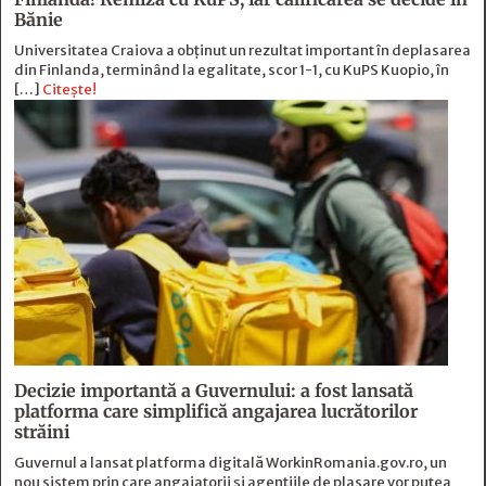
Bănie
Universitatea Craiova a obținut un rezultat important în deplasarea
din Finlanda, terminând la egalitate, scor 1-1, cu KuPS Kuopio, în
[…]
Citește!
Decizie importantă a Guvernului: a fost lansată
platforma care simplifică angajarea lucrătorilor
străini
Guvernul a lansat platforma digitală WorkinRomania.gov.ro, un
nou sistem prin care angajatorii și agențiile de plasare vor putea