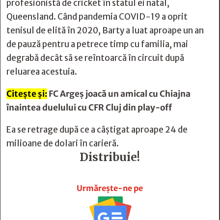
profesionistă de cricket în statul ei natal,
Queensland. Când pandemia COVID-19 a oprit
tenisul de elită în 2020, Barty a luat aproape un an
de pauză pentru a petrece timp cu familia, mai
degrabă decât să se reîntoarcă în circuit după
reluarea acestuia.
Citește și:
FC Argeș joacă un amical cu Chiajna
înaintea duelului cu CFR Cluj din play-off
Ea se retrage după ce a câștigat aproape 24 de
milioane de dolari în carieră.
Distribuie!







Urmărește-ne pe