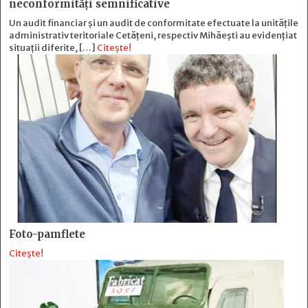
neconformităţi semnificative
Un audit financiar și un audit de conformitate efectuate la unitățile
administrativ teritoriale Cetățeni, respectiv Mihăești au evidențiat
situații diferite, […]
Citește!
Foto-pamflete
Citește!