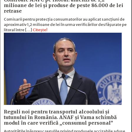
milioane de lei și produse de peste 86.000 de lei
retrase
Comisarii pentru protecția consumatorilor au aplicat sancțiuni de
aproximativ 1,2 milioane de lei în urma verificărilor desfășurate pe
litoral între […]
Citește!
Reguli noi pentru transportul alcoolului și
tutunului în România. ANAF și Vama schimbă
modul în care verifică „consumul personal”
Autoritățile înăspresc regulile privind produsele accizabile aduse