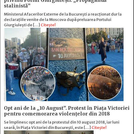
privind Portul Giurgiulești: „Propagandă
stalinistă”
Ministerul Afacerilor Externe de la București a reacționat dur la
declarațiile venite de la Moscova după preluarea Portului
Giurgiulești de […]
Citește!
Opt ani de la „10 August”. Protest în Piața Victoriei
pentru comemorarea violențelor din 2018
Se împlinesc opt ani de la protestul din 10 august 2018, iar luni
seară, în Piața Victoriei din București, este […]
Citește!