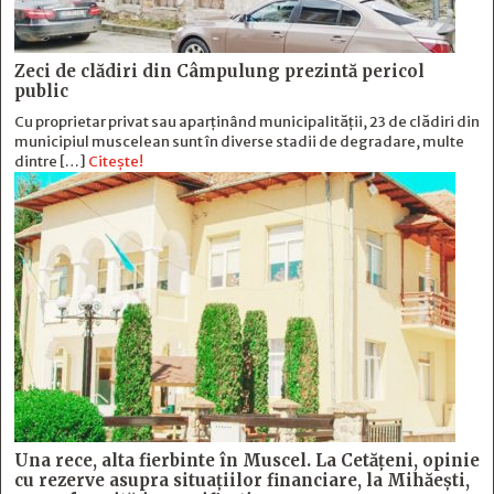
Zeci de clădiri din Câmpulung prezintă pericol
public
Cu proprietar privat sau aparținând municipalității, 23 de clădiri din
municipiul muscelean sunt în diverse stadii de degradare, multe
dintre […]
Citește!
Una rece, alta fierbinte în Muscel. La Cetăţeni, opinie
cu rezerve asupra situaţiilor financiare, la Mihăeşti,