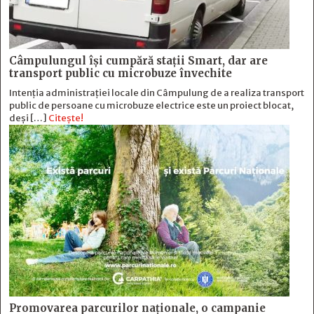
Câmpulungul îşi cumpără staţii Smart, dar are
transport public cu microbuze învechite
Intenția administrației locale din Câmpulung de a realiza transport
public de persoane cu microbuze electrice este un proiect blocat,
deși […]
Citește!
Promovarea parcurilor naționale, o campanie