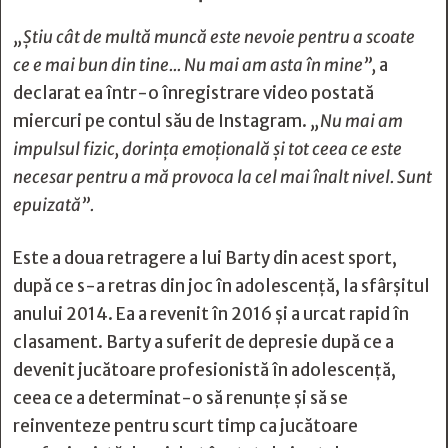
„Știu cât de multă muncă este nevoie pentru a scoate
ce e mai bun din tine... Nu mai am asta în mine”,
a
declarat ea într-o înregistrare video postată
miercuri pe contul său de Instagram.
„Nu mai am
impulsul fizic, dorința emoțională și tot ceea ce este
necesar pentru a mă provoca la cel mai înalt nivel. Sunt
epuizată”.
Este a doua retragere a lui Barty din acest sport,
după ce s-a retras din joc în adolescență, la sfârșitul
anului 2014. Ea a revenit în 2016 și a urcat rapid în
clasament. Barty a suferit de depresie după ce a
devenit jucătoare profesionistă în adolescență,
ceea ce a determinat-o să renunțe și să se
reinventeze pentru scurt timp ca jucătoare