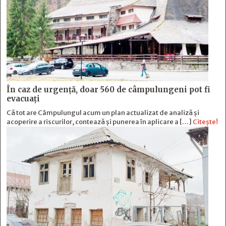
În caz de urgență, doar 560 de câmpulungeni pot fi
evacuați
Că tot are Câmpulungul acum un plan actualizat de analiză și
acoperire a riscurilor, contează și punerea în aplicare a […]
Citește!