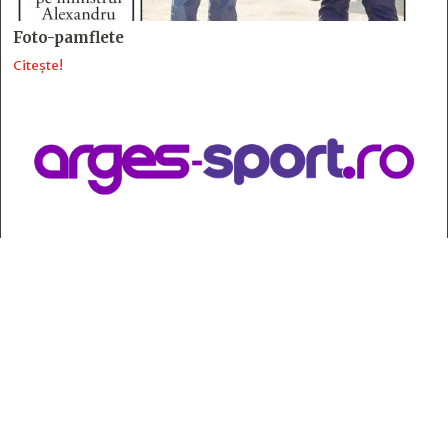
Foto-pamflete
Citește!
Contact
:
e-mail:
jurnaldearges@gmail.com
Tel: 0248.221.774; 0770.582.356
Contabilitate: 0248.223.271
Whatsapp: 0770.582.356
Redactor șef: Alina Crângeanu;
Redactor șef adj.: Gabriel Lixandru;